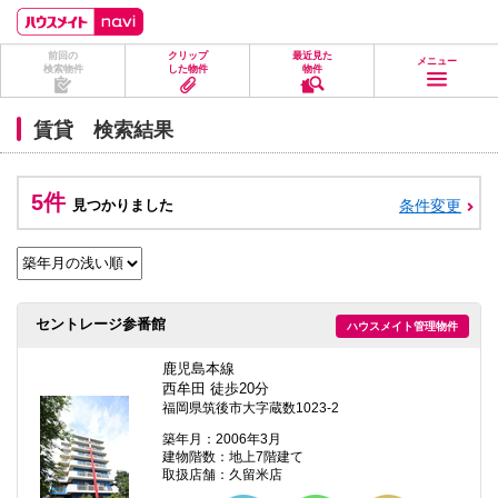
ペ
ペ
こ
こ
こ
ー
ー
こ
こ
こ
ジ
ジ
か
か
か
前回の
クリップ
最近見た
の
内
ら
ら
ら
メニュー
検索物件
した物件
物件
先
を
ヘ
本
フ
頭
移
ッ
文
ッ
に
動
ダ
に
タ
賃貸 検索結果
な
す
情
な
情
り
る
報
り
報
ま
た
に
ま
に
す。
め
な
す。
な
5件
見つかりました
条件変更
の
り
り
リ
ま
ま
ン
す。
す。
ク
で
す。
ヘ
セントレージ参番館
ハウスメイト管理物件
ッ
ダ
情
鹿児島本線
報
西牟田 徒歩20分
に
福岡県筑後市大字蔵数1023-2
移
動
築年月：2006年3月
し
建物階数：地上7階建て
ま
取扱店舗：久留米店
す