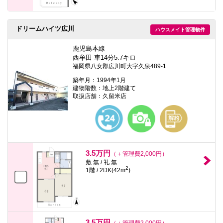
ドリームハイツ広川
ハウスメイト管理物件
鹿児島本線
西牟田 車14分5.7キロ
福岡県八女郡広川町大字久泉489-1
築年月：1994年1月
建物階数：地上2階建て
取扱店舗：久留米店
3.5万円
（＋管理費2,000円）
敷 無 / 礼 無
2
1階 / 2DK(42m
)
3.5万円
（＋管理費2,000円）