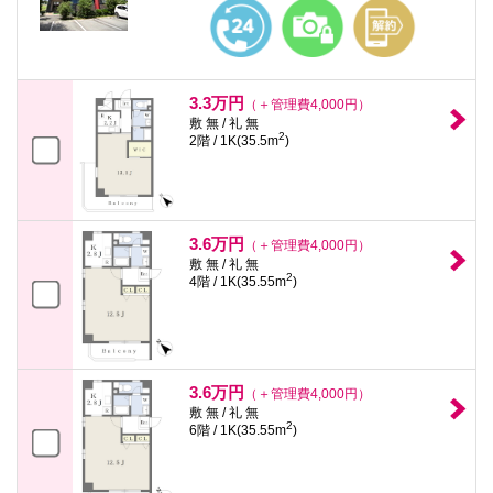
本
文
に
移
動
し
3.3万円
（＋管理費4,000円）
ま
敷 無 / 礼 無
す
2
2階 / 1K(35.5m
)
フ
ッ
タ
情
報
に
3.6万円
（＋管理費4,000円）
移
敷 無 / 礼 無
動
2
4階 / 1K(35.55m
)
し
ま
す
3.6万円
（＋管理費4,000円）
敷 無 / 礼 無
2
6階 / 1K(35.55m
)