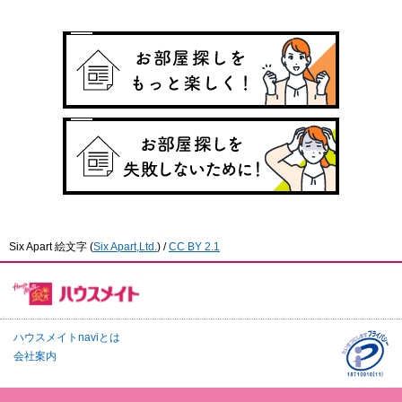
Six Apart 絵文字
(
Six Apart,Ltd.
) /
CC BY 2.1
ハウスメイトnaviとは
会社案内