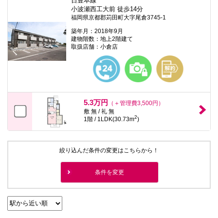
日豊本線
小波瀬西工大前 徒歩14分
福岡県京都郡苅田町大字尾倉3745-1
築年月：2018年9月
建物階数：地上2階建て
取扱店舗：小倉店
5.3万円
（＋管理費3,500円）
敷 無 / 礼 無
2
1階 / 1LDK(30.73m
)
絞り込んだ条件の変更はこちらから！
条件を変更