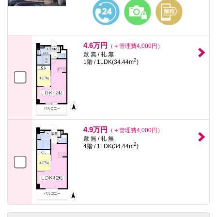
本
文
に
移
動
し
4.6万円
（＋管理費4,000円）
ま
敷 無 / 礼 無
す
2
1階 / 1LDK(34.44m
)
フ
ッ
タ
情
報
に
移
動
し
4.9万円
（＋管理費4,000円）
ま
敷 無 / 礼 無
す
2
4階 / 1LDK(34.44m
)