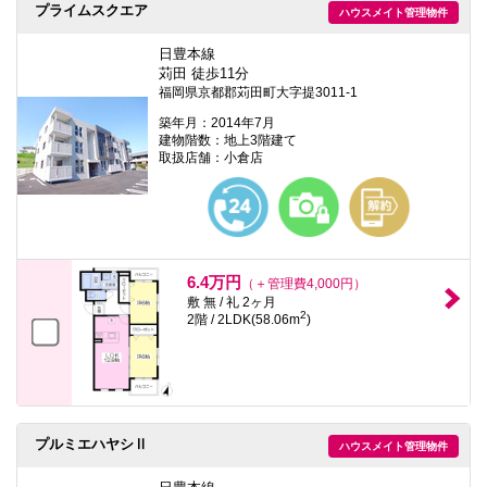
プライムスクエア
ハウスメイト管理物件
日豊本線
苅田 徒歩11分
福岡県京都郡苅田町大字提3011-1
築年月：2014年7月
建物階数：地上3階建て
取扱店舗：小倉店
6.4万円
（＋管理費4,000円）
敷 無 / 礼 2ヶ月
2
2階 / 2LDK(58.06m
)
プルミエハヤシⅡ
ハウスメイト管理物件