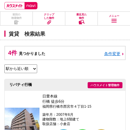
ペ
ペ
こ
こ
こ
ー
ー
こ
こ
こ
ジ
ジ
か
か
か
前回の
クリップ
最近見た
の
内
ら
ら
ら
メニュー
検索物件
した物件
物件
先
を
ヘ
本
フ
頭
移
ッ
文
ッ
に
動
ダ
に
タ
賃貸 検索結果
な
す
情
な
情
り
る
報
り
報
ま
た
に
ま
に
す。
め
な
す。
な
4件
見つかりました
条件変更
の
り
り
リ
ま
ま
ン
す。
す。
ク
で
す。
ヘ
リバティ行橋
ハウスメイト管理物件
ッ
ダ
情
日豊本線
報
行橋 徒歩6分
に
福岡県行橋市西宮市４丁目1-15
移
動
築年月：2007年6月
し
建物階数：地上6階建て
ま
取扱店舗：小倉店
す