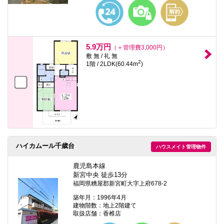
本
文
に
移
動
し
5.9万円
（＋管理費3,000円）
ま
敷 無 / 礼 無
す
2
1階 / 2LDK(60.44m
)
フ
ッ
タ
情
報
に
移
動
し
ま
ハイカムール千歳台
ハウスメイト管理物件
す
鹿児島本線
新宮中央 徒歩13分
福岡県糟屋郡新宮町大字上府678-2
築年月：1996年4月
建物階数：地上2階建て
取扱店舗：香椎店