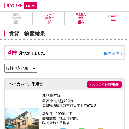
ペ
ペ
こ
こ
こ
ー
ー
こ
こ
こ
ジ
ジ
か
か
か
前回の
クリップ
最近見た
の
内
ら
ら
ら
メニュー
検索物件
した物件
物件
先
を
ヘ
本
フ
頭
移
ッ
文
ッ
に
動
ダ
に
タ
賃貸 検索結果
な
す
情
な
情
り
る
報
り
報
ま
た
に
ま
に
す。
め
な
す。
な
4件
見つかりました
条件変更
の
り
り
リ
ま
ま
ン
す。
す。
ク
で
す。
ヘ
ハイカムール千歳台
ハウスメイト管理物件
ッ
ダ
情
鹿児島本線
報
新宮中央 徒歩13分
に
福岡県糟屋郡新宮町大字上府678-2
移
動
築年月：1996年4月
し
建物階数：地上2階建て
ま
取扱店舗：香椎店
す