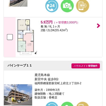
5.9万円
（＋管理費3,000円）
敷 無 / 礼 1ヶ月
2
2階 / 2LDK(55.42m
)
パインケープ１１
ハウスメイト管理物件
鹿児島本線
新宮中央 徒歩9分
福岡県糟屋郡新宮町上府北２丁目8-2
築年月：1999年3月
建物階数：地上3階建て
取扱店舗：香椎店