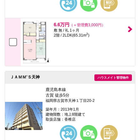
6.6万円
（＋管理費3,000円）
敷 無 / 礼 1ヶ月
2
2階 / 2LDK(65.31m
)
ＪＡＭＭ’Ｓ天神
ハウスメイト管理物件
鹿児島本線
古賀 徒歩5分
福岡県古賀市天神１丁目20-2
築年月：2013年1月
建物階数：地上8階建て
取扱店舗：香椎店