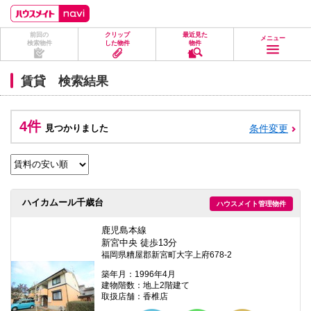
ペ
ペ
こ
こ
こ
ー
ー
こ
こ
こ
ジ
ジ
か
か
か
前回の
クリップ
最近見た
の
内
ら
ら
ら
メニュー
検索物件
した物件
物件
先
を
ヘ
本
フ
頭
移
ッ
文
ッ
に
動
ダ
に
タ
賃貸 検索結果
な
す
情
な
情
り
る
報
り
報
ま
た
に
ま
に
す。
め
な
す。
な
4件
見つかりました
条件変更
の
り
り
リ
ま
ま
ン
す。
す。
ク
で
す。
ヘ
ハイカムール千歳台
ハウスメイト管理物件
ッ
ダ
情
鹿児島本線
報
新宮中央 徒歩13分
に
福岡県糟屋郡新宮町大字上府678-2
移
動
築年月：1996年4月
し
建物階数：地上2階建て
ま
取扱店舗：香椎店
す