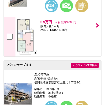
5.9万円
（＋管理費3,000円）
敷 無 / 礼 1ヶ月
2
2階 / 2LDK(55.42m
)
パインケープ１１
ハウスメイト管理物件
鹿児島本線
新宮中央 徒歩9分
福岡県糟屋郡新宮町上府北２丁目8-2
築年月：1999年3月
建物階数：地上3階建て
取扱店舗：香椎店