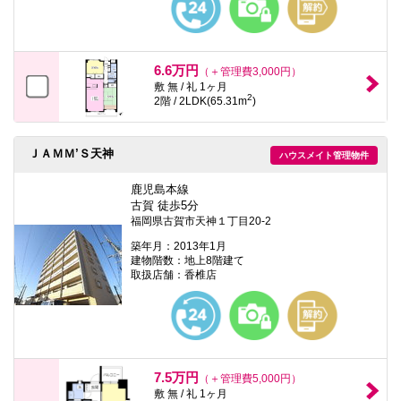
6.6万円
（＋管理費3,000円）
敷 無 / 礼 1ヶ月
2
2階 / 2LDK(65.31m
)
ＪＡＭＭ’Ｓ天神
ハウスメイト管理物件
鹿児島本線
古賀 徒歩5分
福岡県古賀市天神１丁目20-2
築年月：2013年1月
建物階数：地上8階建て
取扱店舗：香椎店
7.5万円
（＋管理費5,000円）
敷 無 / 礼 1ヶ月