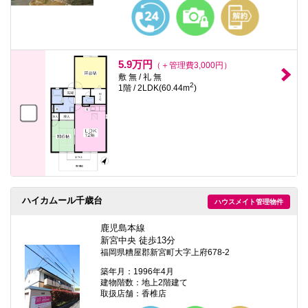
本
文
に
移
動
し
5.9万円
（＋管理費3,000円）
ま
敷 無 / 礼 無
す
2
1階 / 2LDK(60.44m
)
フ
ッ
タ
情
報
に
移
動
し
ま
ハイカムール千歳台
ハウスメイト管理物件
す
鹿児島本線
新宮中央 徒歩13分
福岡県糟屋郡新宮町大字上府678-2
築年月：1996年4月
建物階数：地上2階建て
取扱店舗：香椎店