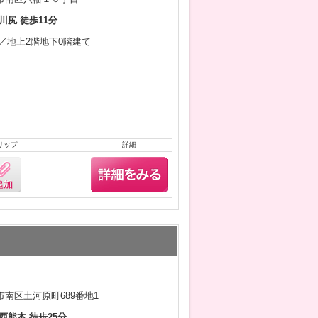
川尻 徒歩11分
1月／地上2階地下0階建て
リップ
詳細
南区土河原町689番地1
西熊本 徒歩25分