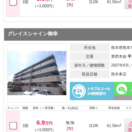
2
1階
2LDK
61.56m
[
無
]
（+3,000円）
グレイスシャイン御幸
所在地
熊本県熊本市
交通
豊肥本線
平
築年月／建物階数
2007年8
取扱店舗
熊本東店
チェック
階数
賃料（＋管理費）
敷／礼[保証]
間取り
専有面積
クリ
6.9
無/無
万円
2
1階
2LDK
61.56m
[
無
]
（+3,000円）