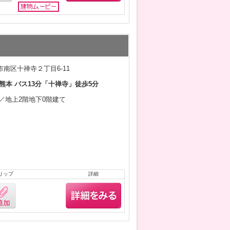
南区十禅寺２丁目6-11
熊本 バス13分「十禅寺」徒歩5分
1月／地上2階地下0階建て
リップ
詳細