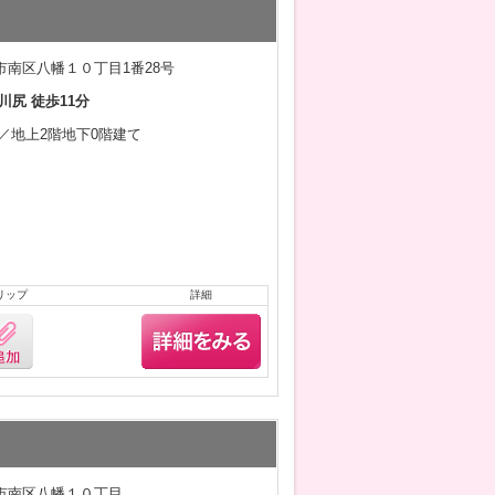
市南区八幡１０丁目1番28号
川尻 徒歩11分
1月／地上2階地下0階建て
リップ
詳細
市南区八幡１０丁目