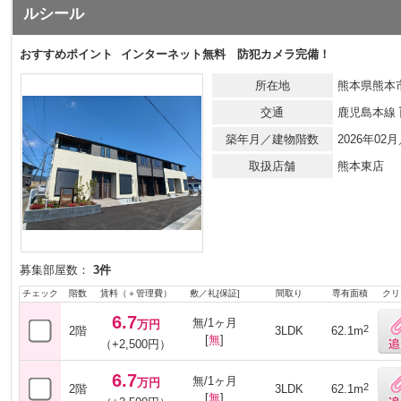
ルシール
おすすめポイント
インターネット無料 防犯カメラ完備！
所在地
熊本県熊本市
交通
鹿児島本線
築年月／建物階数
2026年0
取扱店舗
熊本東店
募集部屋数：
3件
チェック
階数
賃料（＋管理費）
敷／礼[保証]
間取り
専有面積
クリ
6.7
無/1ヶ月
万円
2
2階
3LDK
62.1m
[
無
]
（+2,500円）
6.7
無/1ヶ月
万円
2
2階
3LDK
62.1m
[
無
]