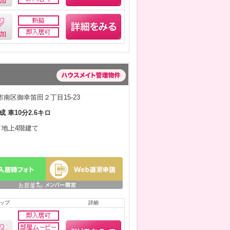
南区御幸笛田２丁目15-23
成 車10分2.6キロ
月／地上4階建て
ップ
詳細