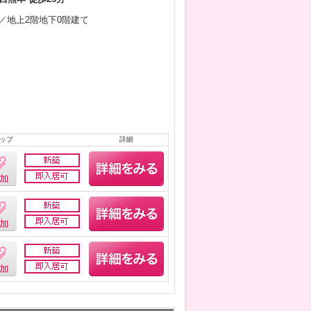
2月／地上2階地下0階建て
ップ
詳細