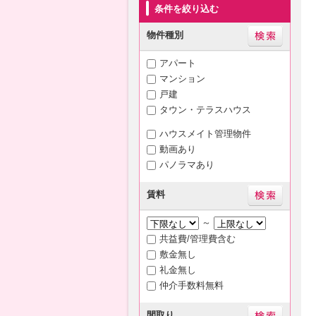
条件を絞り込む
物件種別
アパート
マンション
戸建
タウン・テラスハウス
ハウスメイト管理物件
動画あり
パノラマあり
賃料
～
共益費/管理費含む
敷金無し
礼金無し
仲介手数料無料
間取り