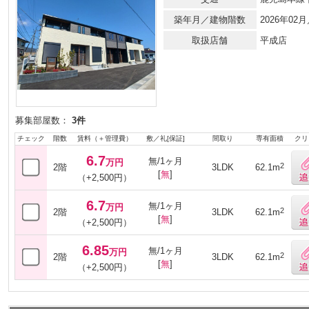
築年月／建物階数
2026年0
取扱店舗
平成店
募集部屋数：
3件
チェック
階数
賃料（＋管理費）
敷／礼[保証]
間取り
専有面積
クリ
6.7
無/1ヶ月
万円
2
2階
3LDK
62.1m
[
無
]
（+2,500円）
6.7
無/1ヶ月
万円
2
2階
3LDK
62.1m
[
無
]
（+2,500円）
6.85
無/1ヶ月
万円
2
2階
3LDK
62.1m
[
無
]
（+2,500円）