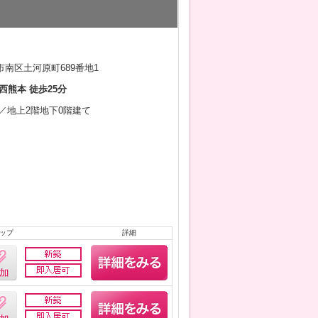
南区土河原町689番地1
西熊本 徒歩25分
2月／地上2階地下0階建て
ップ
詳細