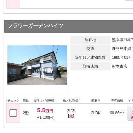
フラワーガーデンハイツ
所在地
熊本県熊本市
交通
鹿児島本線
築年月／建物階数
1995年0
取扱店舗
熊本東店
チェック
階数
賃料（＋管理費）
敷／礼[保証]
間取り
専有面積
ク
5.5
無/無
万円
2
2階
2LDK
60.86m
[
無
]
（+1,100円）