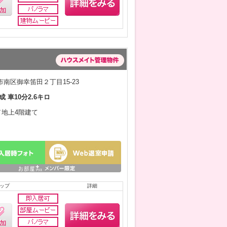
南区御幸笛田２丁目15-23
成 車10分2.6キロ
月／地上4階建て
ップ
詳細