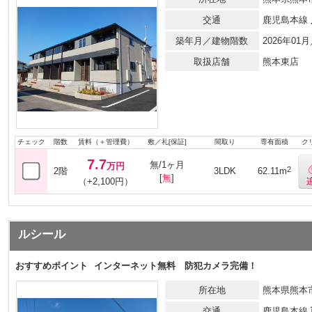
交通
鹿児島本線
築年月／建物階数
2026年0
取扱店舗
熊本東店
チェック
階数
賃料（＋管理費）
敷／礼[保証]
間取り
専有面積
ク
7.7
無/1ヶ月
万円
2
2階
3LDK
62.11m
[
無
]
（+2,100円）
ルシール
おすすめポイント
インターネット無料 防犯カメラ完備！
所在地
熊本県熊本市
交通
鹿児島本線