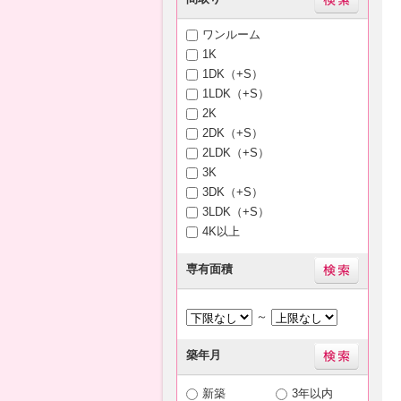
ワンルーム
1K
1DK（+S）
1LDK（+S）
2K
2DK（+S）
2LDK（+S）
3K
3DK（+S）
3LDK（+S）
4K以上
専有面積
～
築年月
新築
3年以内