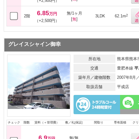
（+2,500円）
6.85
無/1ヶ月
万円
2
2階
3LDK
62.1m
[
無
]
（+2,500円）
グレイスシャイン御幸
所在地
熊本県熊本市
交通
豊肥本線
平
築年月／建物階数
2007年8
取扱店舗
平成店
チェック
階数
賃料（＋管理費）
敷／礼[保証]
間取り
専有面積
クリ
6.9
無/無
万円