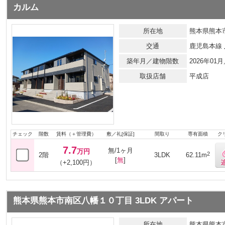
カルム
所在地
熊本県熊本
交通
鹿児島本線
築年月／建物階数
2026年0
取扱店舗
平成店
チェック
階数
賃料（＋管理費）
敷／礼[保証]
間取り
専有面積
ク
7.7
無/1ヶ月
万円
2
2階
3LDK
62.11m
[
無
]
（+2,100円）
熊本県熊本市南区八幡１０丁目 3LDK アパート
所在地
熊本県熊本