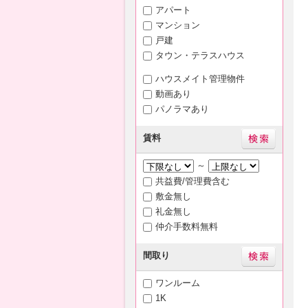
アパート
マンション
戸建
タウン・テラスハウス
ハウスメイト管理物件
動画あり
パノラマあり
賃料
～
共益費/管理費含む
敷金無し
礼金無し
仲介手数料無料
間取り
ワンルーム
1K