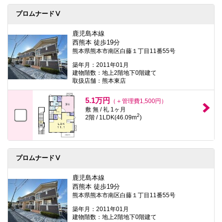
プロムナードⅤ
鹿児島本線
西熊本 徒歩19分
熊本県熊本市南区白藤１丁目11番55号
築年月：2011年01月
建物階数：地上2階地下0階建て
取扱店舗：熊本東店
5.1万円
（＋管理費1,500円）
敷 無 / 礼 1ヶ月
2
2階 / 1LDK(46.09m
)
プロムナードⅤ
鹿児島本線
西熊本 徒歩19分
熊本県熊本市南区白藤１丁目11番55号
築年月：2011年01月
建物階数：地上2階地下0階建て