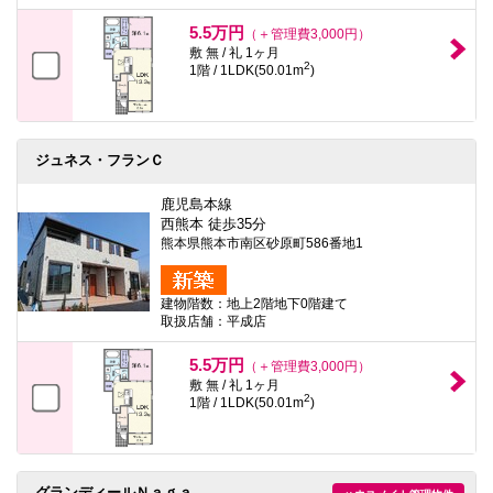
本
文
5.5万円
（＋管理費3,000円）
に
敷 無 / 礼 1ヶ月
移
2
1階 / 1LDK(50.01m
)
動
し
ま
す
フ
ジュネス・フランＣ
ッ
タ
情
鹿児島本線
報
西熊本 徒歩35分
に
熊本県熊本市南区砂原町586番地1
移
動
し
建物階数：地上2階地下0階建て
ま
取扱店舗：平成店
す
5.5万円
（＋管理費3,000円）
敷 無 / 礼 1ヶ月
2
1階 / 1LDK(50.01m
)
グランディールＮａｇａ