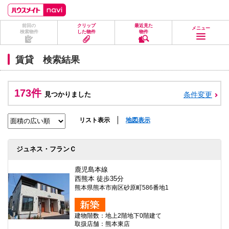
ペ
ペ
こ
こ
こ
ー
ー
こ
こ
こ
ジ
ジ
か
か
か
前回の
クリップ
最近見た
の
内
ら
ら
ら
メニュー
検索物件
した物件
物件
先
を
ヘ
本
フ
頭
移
ッ
文
ッ
に
動
ダ
に
タ
賃貸 検索結果
な
す
情
な
情
り
る
報
り
報
ま
た
に
ま
に
す。
め
な
す。
な
173件
見つかりました
条件変更
の
り
り
リ
ま
ま
ン
す。
す。
ク
リスト表示
地図表示
で
す。
ヘ
ジュネス・フランＣ
ッ
ダ
情
鹿児島本線
報
西熊本 徒歩35分
に
熊本県熊本市南区砂原町586番地1
移
動
し
建物階数：地上2階地下0階建て
ま
取扱店舗：熊本東店
す