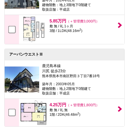
築年月：2024年02月
建物階数：地上3階地下0階建て
取扱店舗：平成店
5.85万円
（＋管理費3,000円）
敷 無 / 礼 1ヶ月
2
3階 / 1LDK(48.16m
)
アーバンウエストⅢ
鹿児島本線
川尻 徒歩23分
熊本県熊本市南区野田３丁目7番18号
築年月：2003年05月
建物階数：地上2階地下0階建て
取扱店舗：平成店
4.25万円
（＋管理費1,800円）
敷 無 / 礼 無
2
1階 / 2DK(46.48m
)