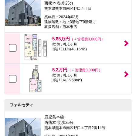
西熊本 徒歩25分
熊本県熊本市南区野口４丁目
築年月：2024年02月
建物階数：地上3階地下0階建て
取扱店舗：熊本東店
5.85万円
（＋管理費3,000円）
敷 無 / 礼 1ヶ月
2
3階 / 1LDK(48.16m
)
5.2万円
（＋管理費3,000円）
敷 無 / 礼 1ヶ月
2
1階 / 1K(35.68m
)
フォルセティ
鹿児島本線
西熊本 徒歩25分
熊本県熊本市南区野口４丁目2番14号