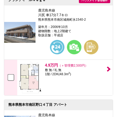
ハウスメイト管理物件
鹿児島本線
川尻 車17分7.7キロ
熊本県熊本市南区城南町永1540-2
築年月：2006年10月
建物階数：地上2階建て
取扱店舗：平成店
4.9万円
（＋管理費2,500円）
敷 無 / 礼 無
2
1階 / 2DK(48.3m
)
熊本県熊本市南区野口４丁目 アパート
鹿児島本線