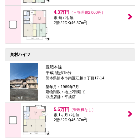
4.3万円
（＋管理費2,000円）
敷 無 / 礼 無
2
2階 / 2DK(46.37m
)
奥村ハイツ
豊肥本線
平成 徒歩15分
熊本県熊本市南区江越２丁目17-14
築年月：1989年7月
建物階数：地上2階建て
取扱店舗：平成店
5.5万円
（管理費なし）
敷 1ヶ月 / 礼 無
2
2階 / 2DK(46.37m
)