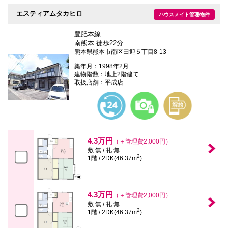
エスティアムタカヒロ
ハウスメイト管理物件
豊肥本線
南熊本 徒歩22分
熊本県熊本市南区田迎５丁目8-13
築年月：1998年2月
建物階数：地上2階建て
取扱店舗：平成店
4.3万円
（＋管理費2,000円）
敷 無 / 礼 無
2
1階 / 2DK(46.37m
)
4.3万円
（＋管理費2,000円）
敷 無 / 礼 無
2
1階 / 2DK(46.37m
)