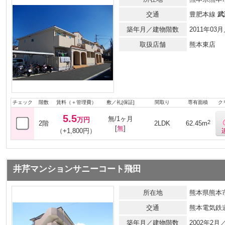
交通
豊肥本線
武
築年月／建物階数
2011年0
取扱店舗
熊本東店
チェック
階数
賃料（＋管理費）
敷／礼[保証]
間取り
専有面積
ク
5.5
無/1ヶ月
万円
2
2階
2LDK
62.45m
[
無
]
（+1,800円）
井芹マンションサニーコート飛田
所在地
熊本県熊本市
交通
熊本電気鉄
築年月／建物階数
2002年2