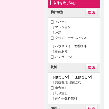
条件を絞り込む
物件種別
アパート
マンション
戸建
タウン・テラスハウス
ハウスメイト管理物件
動画あり
パノラマあり
賃料
～
共益費/管理費含む
敷金無し
礼金無し
仲介手数料無料
間取り