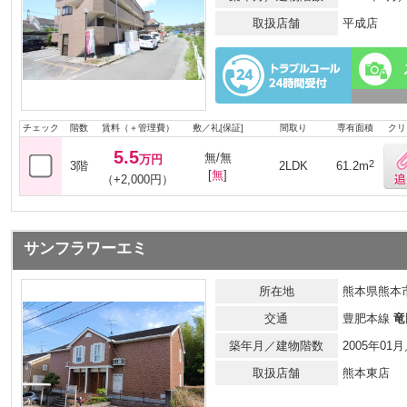
取扱店舗
平成店
チェック
階数
賃料（＋管理費）
敷／礼[保証]
間取り
専有面積
クリ
5.5
無/無
万円
2
3階
2LDK
61.2m
[
無
]
（+2,000円）
サンフラワーエミ
所在地
熊本県熊本
交通
豊肥本線
竜
築年月／建物階数
2005年0
取扱店舗
熊本東店