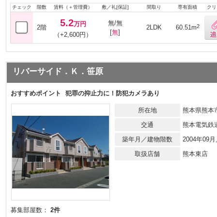
チェック
階数
賃料（＋管理費）
敷／礼[保証]
間取り
専有面積
クリ
5.2
無/無
万円
2
2階
2LDK
60.51m
[
無
]
（+2,600円）
リバーサイド．Ｋ．笹原
おすすめポイント
犯罪の抑止力に！防犯カメラあり
所在地
熊本県熊本
交通
熊本電気鉄
築年月／建物階数
2004年0
取扱店舗
熊本東店
募集部屋数：
2件