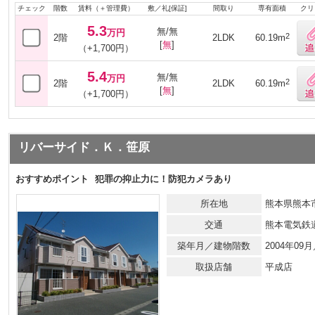
チェック
階数
賃料（＋管理費）
敷／礼[保証]
間取り
専有面積
クリ
5.3
無/無
万円
2
2階
2LDK
60.19m
[
無
]
（+1,700円）
5.4
無/無
万円
2
2階
2LDK
60.19m
[
無
]
（+1,700円）
リバーサイド．Ｋ．笹原
おすすめポイント
犯罪の抑止力に！防犯カメラあり
所在地
熊本県熊本市
交通
熊本電気鉄
築年月／建物階数
2004年0
取扱店舗
平成店