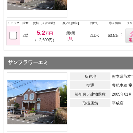
チェック
階数
賃料（＋管理費）
敷／礼[保証]
間取り
専有面積
クリ
5.2
無/無
万円
2
2階
2LDK
60.51m
[
無
]
（+2,600円）
サンフラワーエミ
所在地
熊本県熊本
交通
豊肥本線
竜
築年月／建物階数
2005年0
取扱店舗
平成店