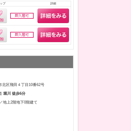
ップ
詳細
北区飛田４丁目10番62号
道
堀川 徒歩6分
9月／地上2階地下0階建て