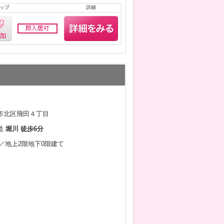
ップ
詳細
市北区飛田４丁目
道
堀川 徒歩6分
9月／地上2階地下0階建て