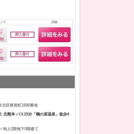
ップ
詳細
北区梶尾町1690番地
道
北熊本 バス15分「鶴の原温泉」徒歩4
9月／地上2階地下0階建て