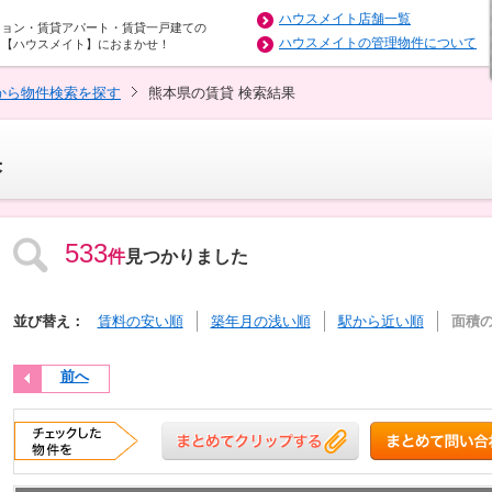
ハウスメイト店舗一覧
ション・賃貸アパート・賃貸一戸建ての
ハウスメイトの管理物件について
は【ハウスメイト】におまかせ！
から物件検索を探す
熊本県の賃貸 検索結果
果
533
件
見つかりました
並び替え：
賃料の安い順
築年月の浅い順
駅から近い順
面積
前へ