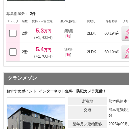
募集部屋数：
2件
チェック
階数
賃料（＋管理費）
敷／礼[保証]
間取り
専有面積
クリ
5.3
無/無
万円
2
2階
2LDK
60.19m
[
無
]
（+1,700円）
5.4
無/無
万円
2
2階
2LDK
60.19m
[
無
]
（+1,700円）
クランメゾン
おすすめポイント
インターネット無料 防犯カメラ完備！
所在地
熊本県熊本市
交通
熊本電気鉄
分
築年月／建物階数
2025年0