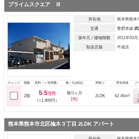
プライムスクエア Ⅲ
所在地
熊本県熊本市
交通
豊肥本線
武
築年月／建物階数
2011年0
取扱店舗
平成店
チェック
階数
賃料（＋管理費）
敷／礼[保証]
間取り
専有面積
ク
5.5
無/1ヶ月
万円
2
2階
2LDK
62.45m
[
無
]
（+1,800円）
熊本県熊本市北区楡木３丁目 2LDK アパート
所在地
熊本県熊本