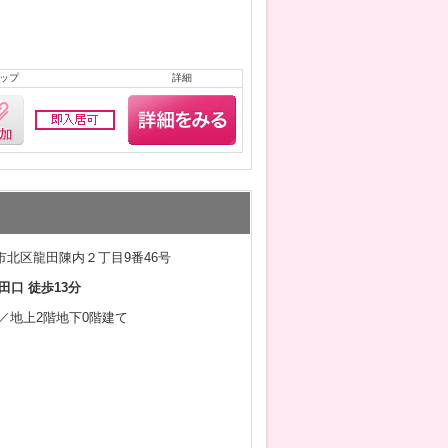
ップ
詳細
市北区龍田陳内２丁目9番46号
田口 徒歩13分
1月／地上2階地下0階建て