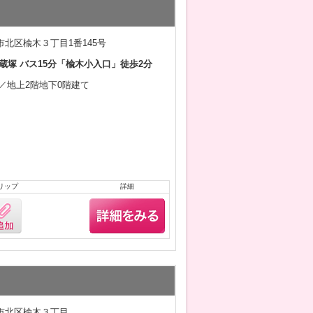
北区楡木３丁目1番145号
蔵塚 バス15分「楡木小入口」徒歩2分
3月／地上2階地下0階建て
リップ
詳細
市北区楡木３丁目