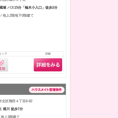
蔵塚 バス15分「楡木小入口」徒歩2分
3月／地上2階地下0階建て
リップ
詳細
北区飛田４丁目6-92
道
堀川 徒歩7分
月／地上3階建て