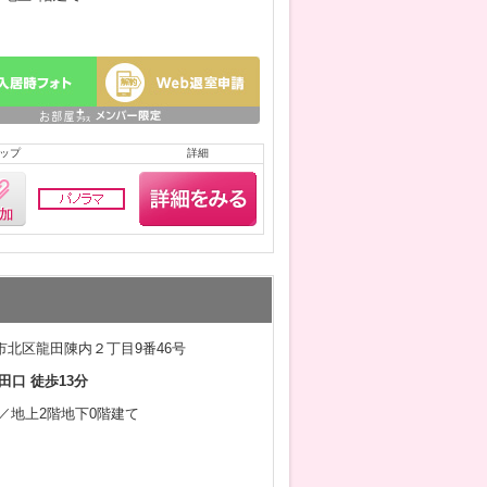
ップ
詳細
市北区龍田陳内２丁目9番46号
田口 徒歩13分
1月／地上2階地下0階建て