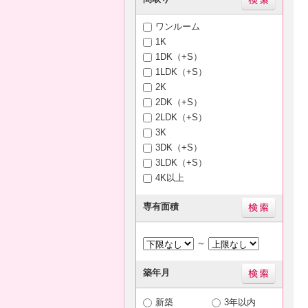
ワンルーム
1K
1DK（+S）
1LDK（+S）
2K
2DK（+S）
2LDK（+S）
3K
3DK（+S）
3LDK（+S）
4K以上
専有面積
～
築年月
新築
3年以内