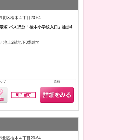
北区楡木４丁目20-64
蔵塚 バス15分「楡木小学校入口」徒歩4
9月／地上2階地下0階建て
ップ
詳細
北区楡木４丁目20-64