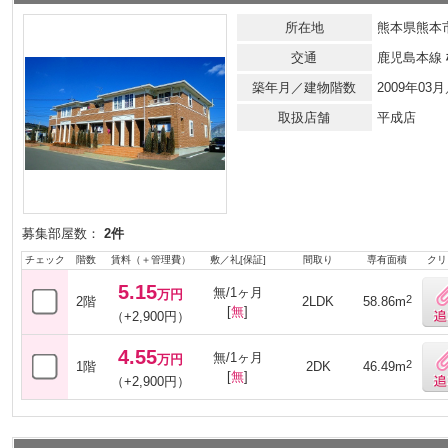
所在地
熊本県熊本
交通
鹿児島本線
築年月／建物階数
2009年0
取扱店舗
平成店
募集部屋数：
2件
チェック
階数
賃料（＋管理費）
敷／礼[保証]
間取り
専有面積
クリ
5.15
無/1ヶ月
万円
2
2階
2LDK
58.86m
[
無
]
（+2,900円）
4.55
無/1ヶ月
万円
2
1階
2DK
46.49m
[
無
]
（+2,900円）