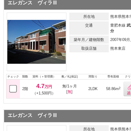
エレガンス ヴィラⅢ
所在地
熊本県熊本市
交通
豊肥本線
武
分
築年月／建物階数
2007年0
取扱店舗
熊本東店
チェック
階数
賃料（＋管理費）
敷／礼[保証]
間取り
専有面積
クリ
4.7
無/1ヶ月
万円
2
2階
2LDK
58.86m
[
無
]
（+1,500円）
エレガンス ヴィラⅢ
所在地
熊本県熊本市