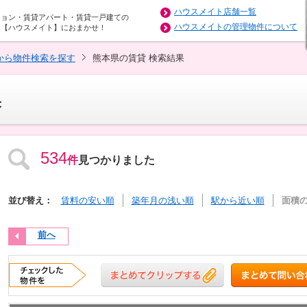
ハウスメイト店舗一覧
ション・賃貸アパート・賃貸一戸建ての
ハウスメイトの管理物件について
は【ハウスメイト】におまかせ！
から物件検索を探す
熊本県の賃貸 検索結果
果
534
件
見つかりました
並び替え：
賃料の安い順
築年月の浅い順
駅から近い順
面積
前へ