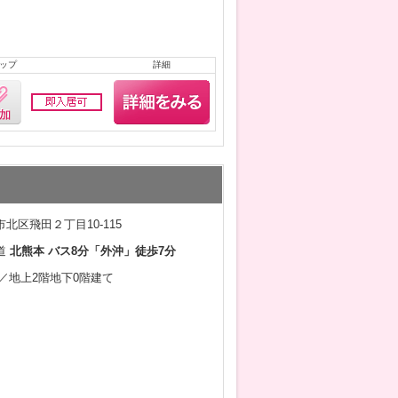
ップ
詳細
北区飛田２丁目10-115
道
北熊本 バス8分「外沖」徒歩7分
1月／地上2階地下0階建て