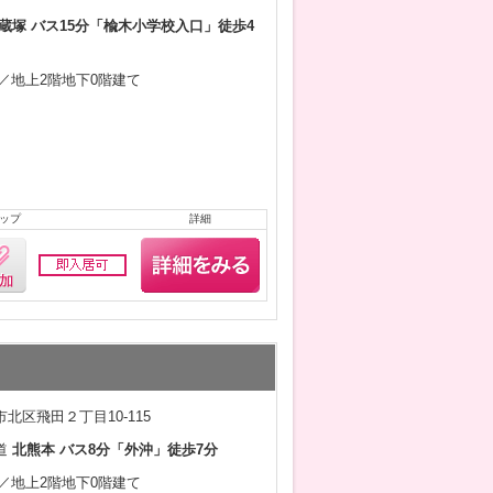
蔵塚 バス15分「楡木小学校入口」徒歩4
9月／地上2階地下0階建て
ップ
詳細
北区飛田２丁目10-115
道
北熊本 バス8分「外沖」徒歩7分
1月／地上2階地下0階建て