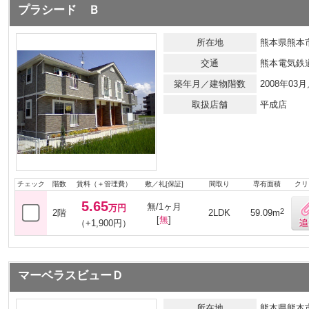
プラシード Ｂ
所在地
熊本県熊本
交通
熊本電気鉄
築年月／建物階数
2008年0
取扱店舗
平成店
チェック
階数
賃料（＋管理費）
敷／礼[保証]
間取り
専有面積
クリ
5.65
無/1ヶ月
万円
2
2階
2LDK
59.09m
[
無
]
（+1,900円）
マーベラスビューＤ
所在地
熊本県熊本