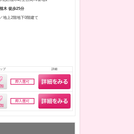
植木 徒歩25分
3月／地上2階地下0階建て
ップ
詳細