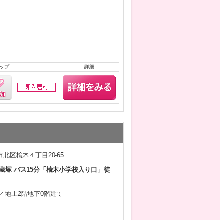
ップ
詳細
北区楡木４丁目20-65
蔵塚 バス15分「楡木小学校入り口」徒
9月／地上2階地下0階建て