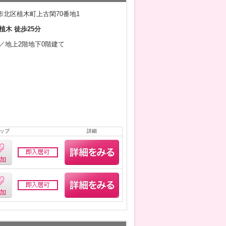
市北区植木町上古閑70番地1
植木 徒歩25分
3月／地上2階地下0階建て
ップ
詳細