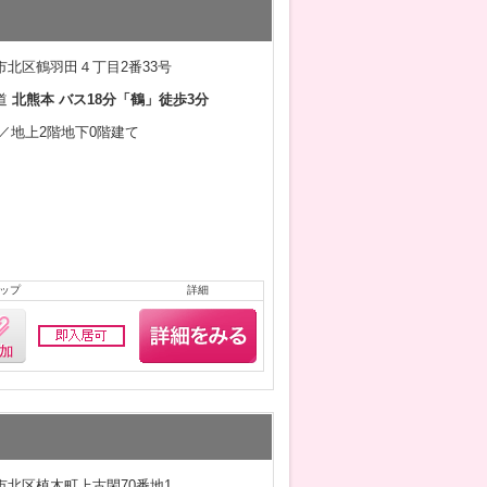
市北区鶴羽田４丁目2番33号
道
北熊本 バス18分「鶴」徒歩3分
3月／地上2階地下0階建て
ップ
詳細
市北区植木町上古閑70番地1