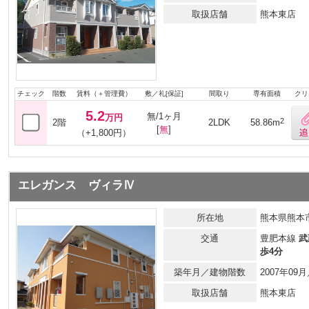
取扱店舗
熊本東店
チェック
階数
賃料（＋管理費）
敷／礼[保証]
間取り
専有面積
クリ
5.2
無/1ヶ月
万円
2
2階
2LDK
58.86m
[
無
]
（+1,800円）
エレガンス ヴィラⅣ
所在地
熊本県熊本市
交通
豊肥本線
武
歩4分
築年月／建物階数
2007年0
取扱店舗
熊本東店