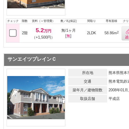
チェック
階数
賃料（＋管理費）
敷／礼[保証]
間取り
専有面積
クリ
5.2
無/1ヶ月
万円
2
2階
2LDK
58.86m
[
無
]
（+1,500円）
サンエイツプレインＣ
所在地
熊本県熊本市
交通
熊本電気鉄
築年月／建物階数
2008年0
取扱店舗
平成店