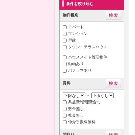
条件を絞り込む
物件種別
アパート
マンション
戸建
タウン・テラスハウス
ハウスメイト管理物件
動画あり
パノラマあり
賃料
～
共益費/管理費含む
敷金無し
礼金無し
仲介手数料無料
間取り