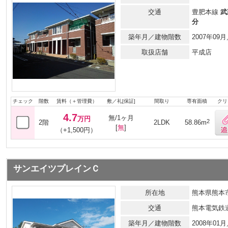
交通
豊肥本線
武
分
築年月／建物階数
2007年0
取扱店舗
平成店
チェック
階数
賃料（＋管理費）
敷／礼[保証]
間取り
専有面積
クリ
4.7
無/1ヶ月
万円
2
2階
2LDK
58.86m
[
無
]
（+1,500円）
サンエイツプレインＣ
所在地
熊本県熊本市
交通
熊本電気鉄
築年月／建物階数
2008年0