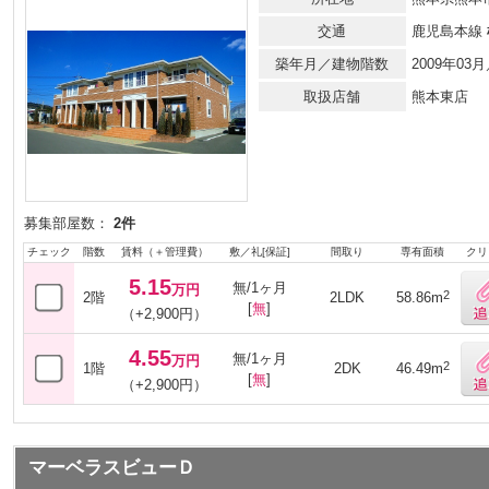
交通
鹿児島本線
築年月／建物階数
2009年0
取扱店舗
熊本東店
募集部屋数：
2件
チェック
階数
賃料（＋管理費）
敷／礼[保証]
間取り
専有面積
クリ
5.15
無/1ヶ月
万円
2
2階
2LDK
58.86m
[
無
]
（+2,900円）
4.55
無/1ヶ月
万円
2
1階
2DK
46.49m
[
無
]
（+2,900円）
マーベラスビューＤ