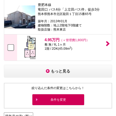
豊肥本線
竜田口 バス4分「上立田バス停」徒歩3分
熊本県熊本市北区龍田１丁目15番65号
築年月：2013年01月
建物階数：地上2階地下0階建て
取扱店舗：熊本東店
4.95万円
（＋管理費1,800円）
敷 無 / 礼 1ヶ月
2
1階 / 2DK(45.09m
)
もっと見る
絞り込んだ条件の変更はこちらから！
条件を変更