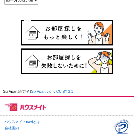
Six Apart 絵文字
(
Six Apart,Ltd.
) /
CC BY 2.1
ハウスメイトnaviとは
会社案内