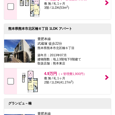
敷 無 / 礼 1ヶ月
2
3階 / 1LDK(53m
)
熊本県熊本市北区楠６丁目 1LDK アパート
豊肥本線
武蔵塚 徒歩22分
熊本県熊本市北区楠６丁目
築年月：2013年07月
建物階数：地上3階地下0階建て
取扱店舗：熊本東店
4.9万円
（＋管理費1,900円）
敷 無 / 礼 1ヶ月
2
2階 / 1LDK(41.27m
)
グランビュ－楠
豊肥本線