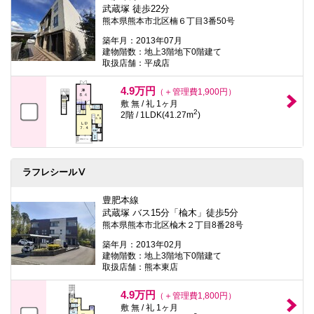
武蔵塚 徒歩22分
熊本県熊本市北区楠６丁目3番50号
築年月：2013年07月
建物階数：地上3階地下0階建て
取扱店舗：平成店
4.9万円
（＋管理費1,900円）
敷 無 / 礼 1ヶ月
2
2階 / 1LDK(41.27m
)
ラフレシールⅤ
豊肥本線
武蔵塚 バス15分「楡木」徒歩5分
熊本県熊本市北区楡木２丁目8番28号
築年月：2013年02月
建物階数：地上3階地下0階建て
取扱店舗：熊本東店
4.9万円
（＋管理費1,800円）
敷 無 / 礼 1ヶ月