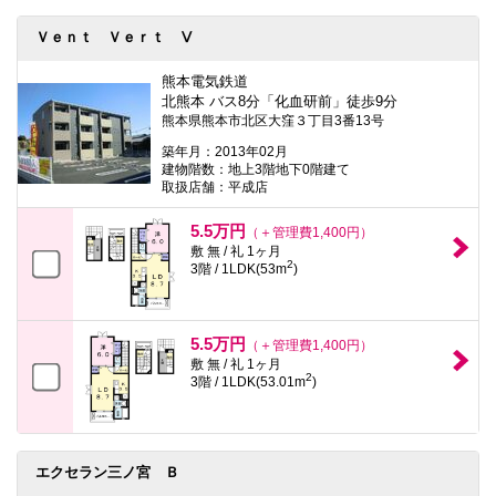
Ｖｅｎｔ Ｖｅｒｔ Ⅴ
熊本電気鉄道
北熊本 バス8分「化血研前」徒歩9分
熊本県熊本市北区大窪３丁目3番13号
築年月：2013年02月
建物階数：地上3階地下0階建て
取扱店舗：平成店
5.5万円
（＋管理費1,400円）
敷 無 / 礼 1ヶ月
2
3階 / 1LDK(53m
)
5.5万円
（＋管理費1,400円）
敷 無 / 礼 1ヶ月
2
3階 / 1LDK(53.01m
)
エクセラン三ノ宮 Ｂ