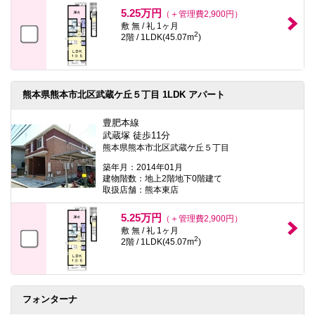
本
5.25万円
（＋管理費2,900円）
文
敷 無 / 礼 1ヶ月
に
2
2階 / 1LDK(45.07m
)
移
動
し
ま
す
熊本県熊本市北区武蔵ケ丘５丁目 1LDK アパート
フ
ッ
タ
豊肥本線
情
武蔵塚 徒歩11分
報
熊本県熊本市北区武蔵ケ丘５丁目
に
移
築年月：2014年01月
動
建物階数：地上2階地下0階建て
し
取扱店舗：熊本東店
ま
す
5.25万円
（＋管理費2,900円）
敷 無 / 礼 1ヶ月
2
2階 / 1LDK(45.07m
)
フォンターナ