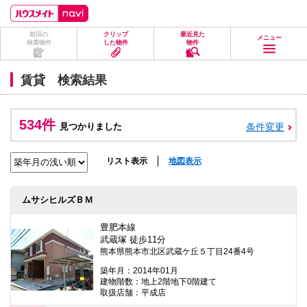
ペ
ペ
こ
こ
こ
ー
ー
こ
こ
こ
ジ
ジ
か
か
か
前回の
クリップ
最近見た
の
内
ら
ら
ら
メニュー
検索物件
した物件
物件
先
を
ヘ
本
フ
頭
移
ッ
文
ッ
に
動
ダ
に
タ
賃貸 検索結果
な
す
情
な
情
り
る
報
り
報
ま
た
に
ま
に
す。
め
な
す。
な
534件
見つかりました
条件変更
の
り
り
リ
ま
ま
ン
す。
す。
ク
リスト表示
地図表示
で
す。
ヘ
ムサシヒルズＢＭ
ッ
ダ
情
豊肥本線
報
武蔵塚 徒歩11分
に
熊本県熊本市北区武蔵ケ丘５丁目24番4号
移
動
築年月：2014年01月
し
建物階数：地上2階地下0階建て
ま
取扱店舗：平成店
す