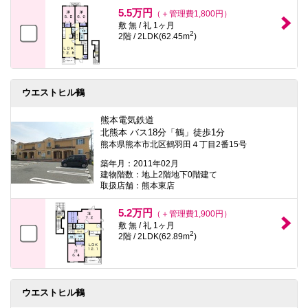
本
5.5万円
（＋管理費1,800円）
文
敷 無 / 礼 1ヶ月
に
2
2階 / 2LDK(62.45m
)
移
動
し
ま
す
ウエストヒル鶴
フ
ッ
タ
熊本電気鉄道
情
北熊本 バス18分「鶴」徒歩1分
報
熊本県熊本市北区鶴羽田４丁目2番15号
に
移
築年月：2011年02月
動
建物階数：地上2階地下0階建て
し
取扱店舗：熊本東店
ま
す
5.2万円
（＋管理費1,900円）
敷 無 / 礼 1ヶ月
2
2階 / 2LDK(62.89m
)
ウエストヒル鶴