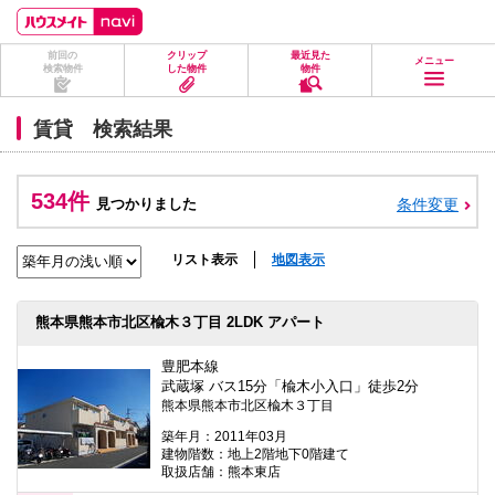
ペ
ペ
こ
こ
こ
ー
ー
こ
こ
こ
ジ
ジ
か
か
か
前回の
クリップ
最近見た
の
内
ら
ら
ら
メニュー
検索物件
した物件
物件
先
を
ヘ
本
フ
頭
移
ッ
文
ッ
に
動
ダ
に
タ
賃貸 検索結果
な
す
情
な
情
り
る
報
り
報
ま
た
に
ま
に
す。
め
な
す。
な
534件
見つかりました
条件変更
の
り
り
リ
ま
ま
ン
す。
す。
ク
リスト表示
地図表示
で
す。
ヘ
熊本県熊本市北区楡木３丁目 2LDK アパート
ッ
ダ
情
豊肥本線
報
武蔵塚 バス15分「楡木小入口」徒歩2分
に
熊本県熊本市北区楡木３丁目
移
動
築年月：2011年03月
し
建物階数：地上2階地下0階建て
ま
取扱店舗：熊本東店
す