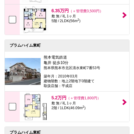
6.35万円
（＋管理費3,500円）
敷 無 / 礼 1ヶ月
2
5階 / 2LDK(56m
)
プラムハイム東町
熊本電気鉄道
亀井 徒歩10分
熊本県熊本市北区清水東町7番53号
築年月：2010年03月
建物階数：地上2階地下0階建て
取扱店舗：平成店
5.2万円
（＋管理費1,800円）
敷 無 / 礼 1ヶ月
2
2階 / 1LDK(46.09m
)
プラムハイム東町