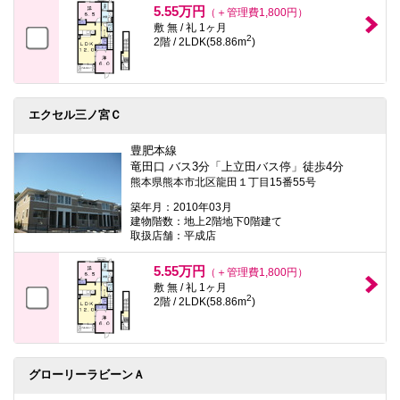
5.55万円
（＋管理費1,800円）
敷 無 / 礼 1ヶ月
2
2階 / 2LDK(58.86m
)
エクセル三ノ宮Ｃ
豊肥本線
竜田口 バス3分「上立田バス停」徒歩4分
熊本県熊本市北区龍田１丁目15番55号
築年月：2010年03月
建物階数：地上2階地下0階建て
取扱店舗：平成店
5.55万円
（＋管理費1,800円）
敷 無 / 礼 1ヶ月
2
2階 / 2LDK(58.86m
)
グローリーラビーンＡ