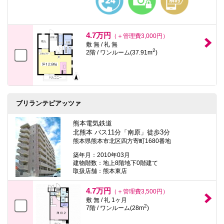
4.7万円
（＋管理費3,000円）
敷 無 / 礼 無
2
2階 / ワンルーム(37.91m
)
ブリランテピアッツァ
熊本電気鉄道
北熊本 バス11分「南原」徒歩3分
熊本県熊本市北区四方寄町1680番地
築年月：2010年03月
建物階数：地上8階地下0階建て
取扱店舗：熊本東店
4.7万円
（＋管理費3,500円）
敷 無 / 礼 1ヶ月
2
7階 / ワンルーム(28m
)