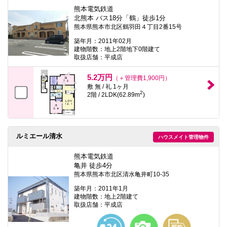
熊本電気鉄道
北熊本 バス18分「鶴」徒歩1分
熊本県熊本市北区鶴羽田４丁目2番15号
築年月：2011年02月
建物階数：地上2階地下0階建て
取扱店舗：平成店
5.2万円
（＋管理費1,900円）
敷 無 / 礼 1ヶ月
2
2階 / 2LDK(62.89m
)
ルミエール清水
ハウスメイト管理物件
熊本電気鉄道
亀井 徒歩4分
熊本県熊本市北区清水亀井町10-35
築年月：2011年1月
建物階数：地上2階建て
取扱店舗：平成店