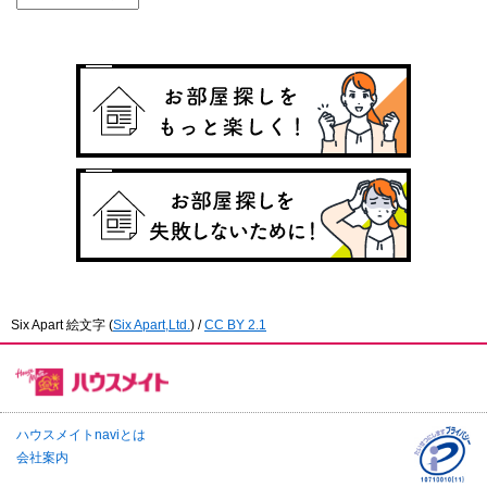
Six Apart 絵文字
(
Six Apart,Ltd.
) /
CC BY 2.1
ハウスメイトnaviとは
会社案内