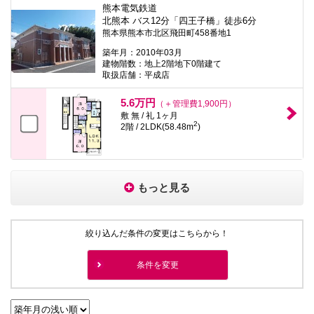
熊本電気鉄道
北熊本 バス12分「四王子橋」徒歩6分
熊本県熊本市北区飛田町458番地1
築年月：2010年03月
建物階数：地上2階地下0階建て
取扱店舗：平成店
5.6万円
（＋管理費1,900円）
敷 無 / 礼 1ヶ月
2
2階 / 2LDK(58.48m
)
もっと見る
絞り込んだ条件の変更はこちらから！
条件を変更