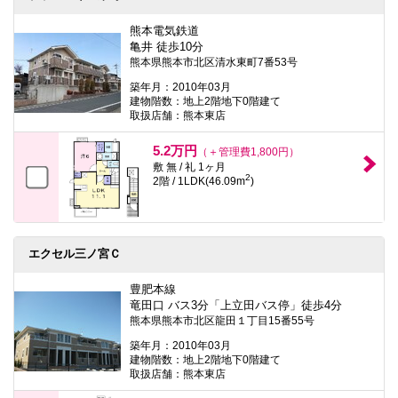
熊本電気鉄道
亀井 徒歩10分
熊本県熊本市北区清水東町7番53号
築年月：2010年03月
建物階数：地上2階地下0階建て
取扱店舗：熊本東店
5.2万円
（＋管理費1,800円）
敷 無 / 礼 1ヶ月
2
2階 / 1LDK(46.09m
)
エクセル三ノ宮Ｃ
豊肥本線
竜田口 バス3分「上立田バス停」徒歩4分
熊本県熊本市北区龍田１丁目15番55号
築年月：2010年03月
建物階数：地上2階地下0階建て
取扱店舗：熊本東店