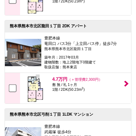
1階 / 2DK(50.23m
)
熊本県熊本市北区龍田１丁目 2DK アパート
豊肥本線
竜田口 バス3分「上立田バス停」徒歩7分
熊本県熊本市北区龍田１丁目
築年月：2017年03月
建物階数：地上2階地下0階建て
取扱店舗：熊本東店
4.7万円
（＋管理費2,300円）
敷 無 / 礼 1ヶ月
2
1階 / 2DK(50.23m
)
熊本県熊本市北区弓削１丁目 1LDK マンション
豊肥本線
武蔵塚 徒歩4分