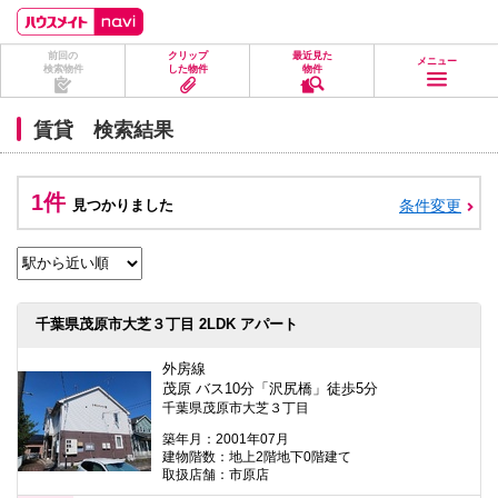
ペ
ペ
こ
こ
こ
ー
ー
こ
こ
こ
ジ
ジ
か
か
か
前回の
クリップ
最近見た
の
内
ら
ら
ら
メニュー
検索物件
した物件
物件
先
を
ヘ
本
フ
頭
移
ッ
文
ッ
に
動
ダ
に
タ
賃貸 検索結果
な
す
情
な
情
り
る
報
り
報
ま
た
に
ま
に
す。
め
な
す。
な
1件
見つかりました
条件変更
の
り
り
リ
ま
ま
ン
す。
す。
ク
で
す。
ヘ
千葉県茂原市大芝３丁目 2LDK アパート
ッ
ダ
情
外房線
報
茂原 バス10分「沢尻橋」徒歩5分
に
千葉県茂原市大芝３丁目
移
動
築年月：2001年07月
し
建物階数：地上2階地下0階建て
ま
取扱店舗：市原店
す