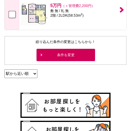
本
5万円
（＋管理費2,200円）
文
敷 無 / 礼 無
に
2
2階 / 2LDK(58.53m
)
移
動
し
ま
す
フ
絞り込んだ条件の変更はこちらから！
ッ
タ
情
条件を変更
報
に
移
動
し
ま
す