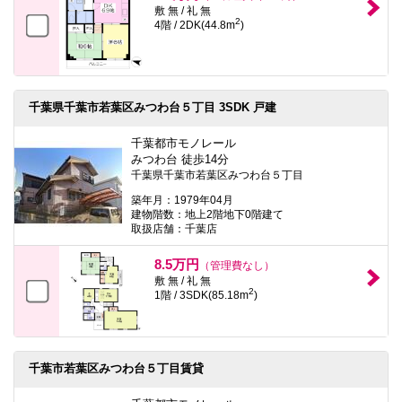
敷 無 / 礼 無
2
4階 / 2DK(44.8m
)
千葉県千葉市若葉区みつわ台５丁目 3SDK 戸建
千葉都市モノレール
みつわ台 徒歩14分
千葉県千葉市若葉区みつわ台５丁目
築年月：1979年04月
建物階数：地上2階地下0階建て
取扱店舗：千葉店
8.5万円
（管理費なし）
敷 無 / 礼 無
2
1階 / 3SDK(85.18m
)
千葉市若葉区みつわ台５丁目賃貸