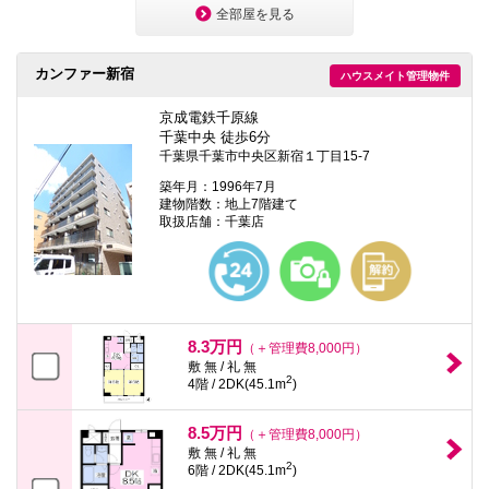
全部屋を見る
カンファー新宿
ハウスメイト管理物件
京成電鉄千原線
千葉中央 徒歩6分
千葉県千葉市中央区新宿１丁目15-7
築年月：1996年7月
建物階数：地上7階建て
取扱店舗：千葉店
8.3万円
（＋管理費8,000円）
敷 無 / 礼 無
2
4階 / 2DK(45.1m
)
8.5万円
（＋管理費8,000円）
敷 無 / 礼 無
2
6階 / 2DK(45.1m
)