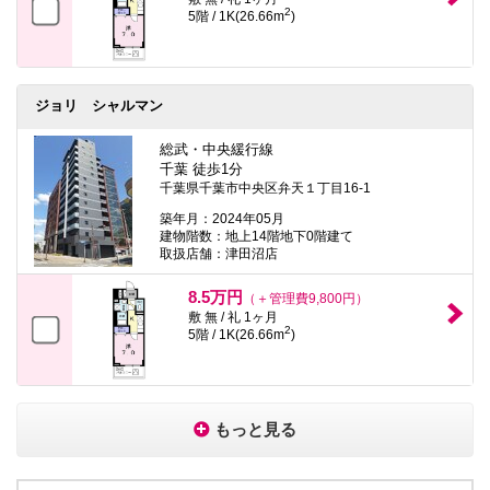
2
5階 / 1K(26.66m
)
ジョリ シャルマン
総武・中央緩行線
千葉 徒歩1分
千葉県千葉市中央区弁天１丁目16-1
築年月：2024年05月
建物階数：地上14階地下0階建て
取扱店舗：津田沼店
8.5万円
（＋管理費9,800円）
敷 無 / 礼 1ヶ月
2
5階 / 1K(26.66m
)
もっと見る