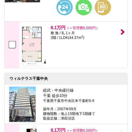
本
文
に
移
動
し
8.1万円
（＋管理費6,000円）
ま
敷 無 / 礼 1ヶ月
す
2
3階 / 1LDK(44.37m
)
フ
ッ
タ
情
報
に
移
動
し
ウィルテラス千葉中央
ま
す
総武・中央緩行線
千葉 徒歩10分
千葉県千葉市中央区本千葉町6-9
築年月：2007年09月
建物階数：地上15階地下1階建て
取扱店舗：津田沼店
8.1万円
（＋管理費6,000円）