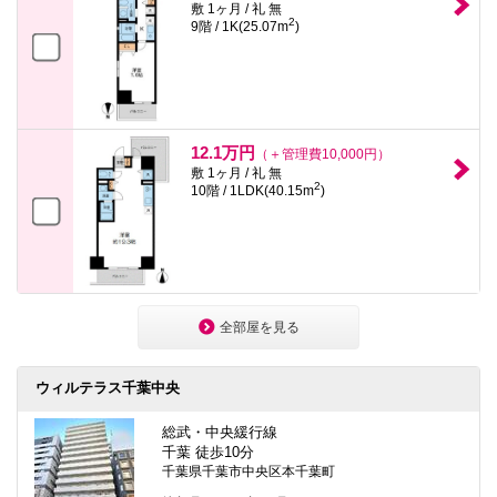
敷 1ヶ月 / 礼 無
2
9階 / 1K(25.07m
)
12.1万円
（＋管理費10,000円）
敷 1ヶ月 / 礼 無
2
10階 / 1LDK(40.15m
)
全部屋を見る
ウィルテラス千葉中央
総武・中央緩行線
千葉 徒歩10分
千葉県千葉市中央区本千葉町