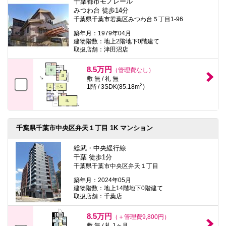
千葉都市モノレール
みつわ台 徒歩14分
千葉県千葉市若葉区みつわ台５丁目1-96
築年月：1979年04月
建物階数：地上2階地下0階建て
取扱店舗：津田沼店
8.5万円
（管理費なし）
敷 無 / 礼 無
2
1階 / 3SDK(85.18m
)
千葉県千葉市中央区弁天１丁目 1K マンション
総武・中央緩行線
千葉 徒歩1分
千葉県千葉市中央区弁天１丁目
築年月：2024年05月
建物階数：地上14階地下0階建て
取扱店舗：千葉店
8.5万円
（＋管理費9,800円）
敷 無 / 礼 1ヶ月