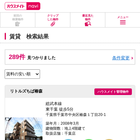
ペ
ペ
こ
こ
こ
ー
ー
こ
こ
こ
ジ
ジ
か
か
か
前回の
クリップ
最近見た
の
内
ら
ら
ら
メニュー
検索物件
した物件
物件
先
を
ヘ
本
フ
頭
移
ッ
文
ッ
に
動
ダ
に
タ
賃貸 検索結果
な
す
情
な
情
り
る
報
り
報
ま
た
に
ま
に
す。
め
な
す。
な
289件
見つかりました
条件変更
の
り
り
リ
ま
ま
ン
す。
す。
ク
で
す。
ヘ
リトルズちば椿森
ハウスメイト管理物件
ッ
ダ
情
総武本線
報
東千葉 徒歩5分
に
千葉県千葉市中央区椿森１丁目20-1
移
動
築年月：2008年3月
し
建物階数：地上4階建て
ま
取扱店舗：千葉店
す