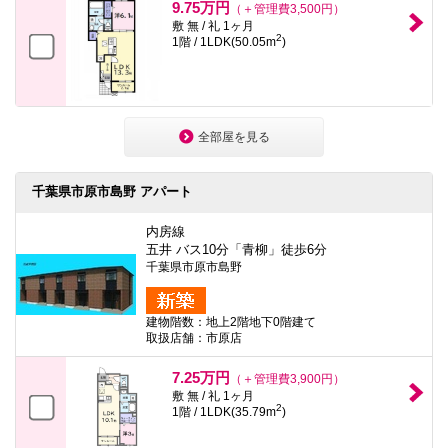
9.75万円
（＋管理費3,500円）
敷 無 / 礼 1ヶ月
2
1階 / 1LDK(50.05m
)
全部屋を見る
千葉県市原市島野 アパート
内房線
五井 バス10分「青柳」徒歩6分
千葉県市原市島野
建物階数：地上2階地下0階建て
取扱店舗：市原店
7.25万円
（＋管理費3,900円）
敷 無 / 礼 1ヶ月
2
1階 / 1LDK(35.79m
)