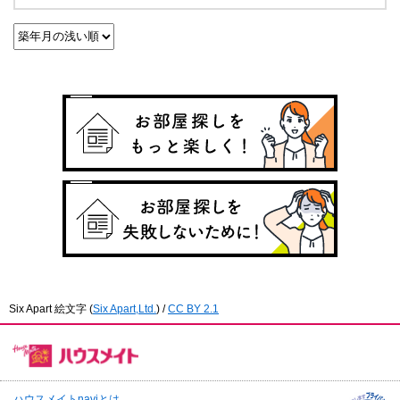
Six Apart 絵文字
(
Six Apart,Ltd.
) /
CC BY 2.1
ハウスメイトnaviとは