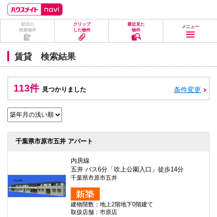
ペ
ペ
こ
こ
こ
ー
ー
こ
こ
こ
ジ
ジ
か
か
か
前回の
クリップ
最近見た
の
内
ら
ら
ら
メニュー
検索物件
した物件
物件
先
を
ヘ
本
フ
頭
移
ッ
文
ッ
に
動
ダ
に
タ
賃貸 検索結果
な
す
情
な
情
り
る
報
り
報
ま
た
に
ま
に
す。
め
な
す。
な
113件
見つかりました
条件変更
の
り
り
リ
ま
ま
ン
す。
す。
ク
で
す。
ヘ
千葉県市原市五井 アパート
ッ
ダ
情
内房線
報
五井 バス6分「吹上公園入口」徒歩14分
に
千葉県市原市五井
移
動
し
建物階数：地上2階地下0階建て
ま
取扱店舗：市原店
す