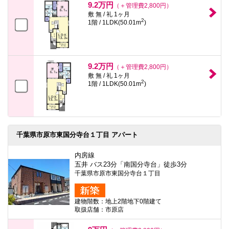
9.2万円
（＋管理費2,800円）
敷 無 / 礼 1ヶ月
2
1階 / 1LDK(50.01m
)
9.2万円
（＋管理費2,800円）
敷 無 / 礼 1ヶ月
2
1階 / 1LDK(50.01m
)
千葉県市原市東国分寺台１丁目 アパート
内房線
五井 バス23分「南国分寺台」徒歩3分
千葉県市原市東国分寺台１丁目
建物階数：地上2階地下0階建て
取扱店舗：市原店