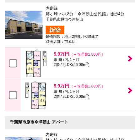
内房線
姉ヶ崎 バス8分「今津朝山公民館」徒歩4分
千葉県市原市今津朝山
建物階数：地上2階地下0階建て
取扱店舗：市原店
9.9万円
（＋管理費2,800円）
敷 無 / 礼 1ヶ月
2
2階 / 2LDK(56.08m
)
9.9万円
（＋管理費2,800円）
敷 無 / 礼 1ヶ月
2
2階 / 2LDK(56.08m
)
千葉県市原市今津朝山 アパート
内房線