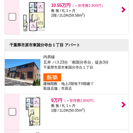
10.55万円
（＋管理費2,900円）
敷 無 / 礼 1ヶ月
2
2階 / 2LDK(59.58m
)
千葉県市原市東国分寺台１丁目 アパート
内房線
五井 バス23分「南国分寺台」徒歩3分
千葉県市原市東国分寺台１丁目
建物階数：地上2階地下0階建て
取扱店舗：市原店
9万円
（＋管理費2,800円）
敷 無 / 礼 1ヶ月
2
1階 / 1LDK(50.05m
)