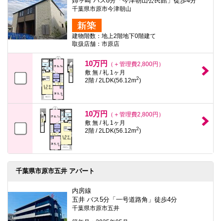
姉ヶ崎 バス8分「今津朝山公民館」徒歩4分
千葉県市原市今津朝山
建物階数：地上2階地下0階建て
取扱店舗：市原店
10万円
（＋管理費2,800円）
敷 無 / 礼 1ヶ月
2
2階 / 2LDK(56.12m
)
10万円
（＋管理費2,800円）
敷 無 / 礼 1ヶ月
2
2階 / 2LDK(56.12m
)
千葉県市原市五井 アパート
内房線
五井 バス5分「一号道路角」徒歩4分
千葉県市原市五井