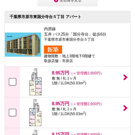
全部屋を見る
千葉県市原市東国分寺台５丁目 アパート
内房線
五井 バス25分「国分寺台」徒歩6分
千葉県市原市東国分寺台５丁目
建物階数：地上3階地下0階建て
取扱店舗：市原店
8.95万円
（＋管理費2,900円）
敷 無 / 礼 1ヶ月
2
1階 / 1LDK(50.03m
)
8.95万円
（＋管理費2,900円）
敷 無 / 礼 1ヶ月
2
1階 / 1LDK(50.03m
)
9.15万円
（＋管理費2,900円）