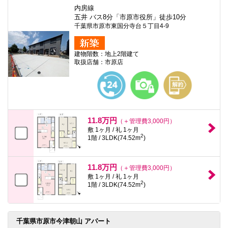
内房線
五井 バス8分「市原市役所」徒歩10分
千葉県市原市東国分寺台５丁目4-9
建物階数：地上2階建て
取扱店舗：市原店
11.8万円
（＋管理費3,000円）
敷 1ヶ月 / 礼 1ヶ月
2
1階 / 3LDK(74.52m
)
11.8万円
（＋管理費3,000円）
敷 1ヶ月 / 礼 1ヶ月
2
1階 / 3LDK(74.52m
)
千葉県市原市今津朝山 アパート