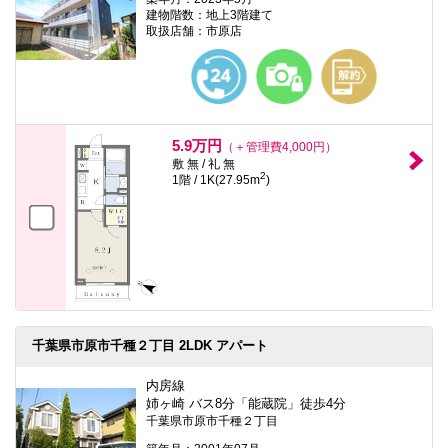
建物階数：地上3階建て
取扱店舗：市原店
5.9万円
（＋管理費4,000円）
敷 無 / 礼 無
2
1階 / 1K(27.95m
)
千葉県市原市千種２丁目 2LDK アパート
内房線
姉ヶ崎 バス8分「能蔵院」徒歩4分
千葉県市原市千種２丁目