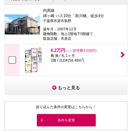
内房線
姉ヶ崎 バス10分「前川橋」徒歩4分
千葉県市原市島野
築年月：2007年12月
建物階数：地上2階地下0階建て
取扱店舗：市原店
6.2万円
（＋管理費3,500円）
敷 無 / 礼 1ヶ月
2
2階 / 2LDK(58.48m
)
もっと見る
絞り込んだ条件の変更はこちらから！
条件を変更