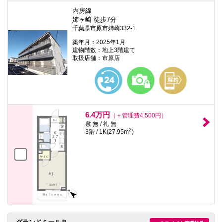
内房線
姉ヶ崎 徒歩7分
千葉県市原市姉崎332-1
築年月：2025年1月
建物階数：地上3階建て
取扱店舗：市原店
6.4万円
（＋管理費4,500円）
敷 無 / 礼 無
2
3階 / 1K(27.95m
)