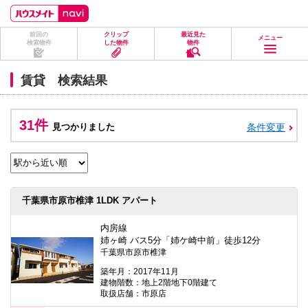
ペ
ペ
こ
こ
こ
ー
ー
こ
こ
こ
ジ
ジ
か
か
か
前回の
クリップ
最近見た
の
内
ら
ら
ら
メニュー
検索物件
した物件
物件
先
を
ヘ
本
フ
頭
移
ッ
文
ッ
に
動
ダ
に
タ
賃貸 検索結果
な
す
情
な
情
り
る
報
り
報
ま
た
に
ま
に
す。
め
な
す。
な
31件
見つかりました
条件変更
の
り
り
リ
ま
ま
ン
す。
す。
ク
で
す。
ヘ
千葉県市原市椎津 1LDK アパート
ッ
ダ
情
内房線
報
姉ヶ崎 バス5分「姉ケ崎中前」徒歩12分
に
千葉県市原市椎津
移
動
築年月：2017年11月
し
建物階数：地上2階地下0階建て
ま
取扱店舗：市原店
す