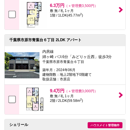
本
6.3万円
（＋管理費3,500円）
文
敷 無 / 礼 1ヶ月
に
2
1階 / 1LDK(45.77m
)
移
動
し
ま
す
フ
千葉県市原市青葉台６丁目 2LDK アパート
ッ
タ
内房線
情
姉ヶ崎 バス6分「みどりヶ丘西」徒歩3分
報
千葉県市原市青葉台６丁目
に
移
築年月：2024年06月
動
建物階数：地上2階地下0階建て
し
取扱店舗：市原店
ま
す
9.4万円
（＋管理費3,000円）
敷 無 / 礼 1ヶ月
2
2階 / 2LDK(59.58m
)
シェリール
ハウスメイト管理物件