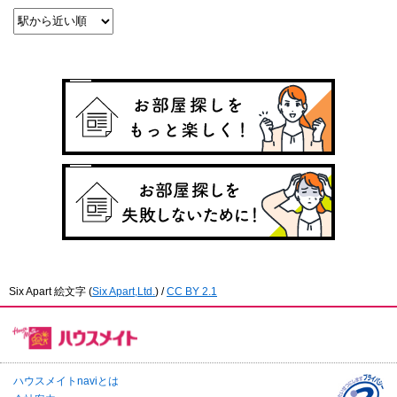
Six Apart 絵文字
(
Six Apart,Ltd.
) /
CC BY 2.1
ハウスメイトnaviとは