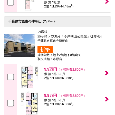
敷 無 / 礼 無
2
2階 / 1LDK(44.48m
)
千葉県市原市今津朝山 アパート
内房線
姉ヶ崎 バス8分「今津朝山公民館」徒歩4分
千葉県市原市今津朝山
建物階数：地上2階地下0階建て
取扱店舗：市原店
9.9万円
（＋管理費2,800円）
敷 無 / 礼 1ヶ月
2
2階 / 2LDK(56.08m
)
9.9万円
（＋管理費2,800円）
敷 無 / 礼 1ヶ月
2
2階 / 2LDK(56.08m
)