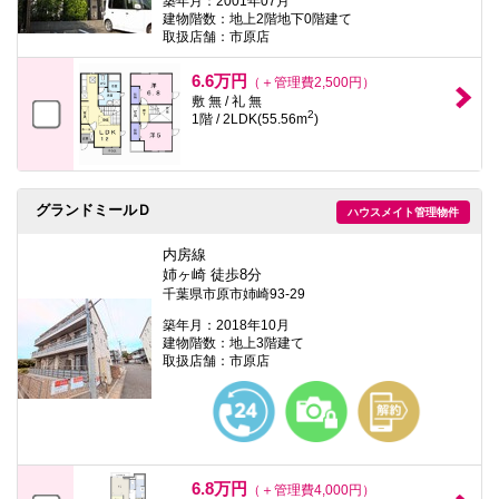
築年月：2001年07月
建物階数：地上2階地下0階建て
取扱店舗：市原店
6.6万円
（＋管理費2,500円）
敷 無 / 礼 無
2
1階 / 2LDK(55.56m
)
グランドミールＤ
ハウスメイト管理物件
内房線
姉ヶ崎 徒歩8分
千葉県市原市姉崎93-29
築年月：2018年10月
建物階数：地上3階建て
取扱店舗：市原店
6.8万円
（＋管理費4,000円）