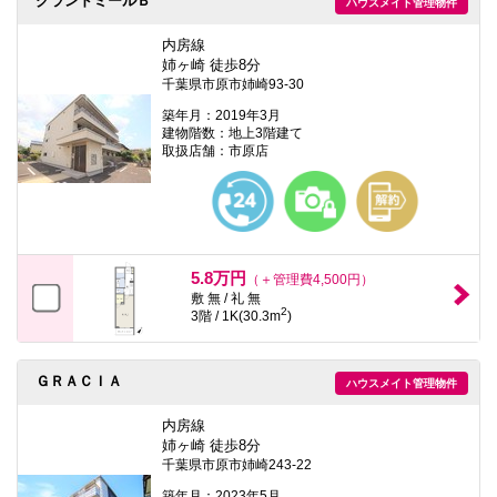
グランドミールＢ
ハウスメイト管理物件
内房線
姉ヶ崎 徒歩8分
千葉県市原市姉崎93-30
築年月：2019年3月
建物階数：地上3階建て
取扱店舗：市原店
5.8万円
（＋管理費4,500円）
敷 無 / 礼 無
2
3階 / 1K(30.3m
)
ＧＲＡＣＩＡ
ハウスメイト管理物件
内房線
姉ヶ崎 徒歩8分
千葉県市原市姉崎243-22
築年月：2023年5月