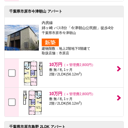
千葉県市原市今津朝山 アパート
内房線
姉ヶ崎 バス8分「今津朝山公民館」徒歩4分
千葉県市原市今津朝山
建物階数：地上2階地下0階建て
取扱店舗：市原店
10万円
（＋管理費2,800円）
敷 無 / 礼 1ヶ月
2
2階 / 2LDK(56.12m
)
10万円
（＋管理費2,800円）
敷 無 / 礼 1ヶ月
2
2階 / 2LDK(56.12m
)
千葉県市原市島野 2LDK アパート