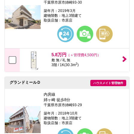
千葉県市原市姉崎93-30
築年月：2019年3月
建物階数：地上3階建て
取扱店舗：市原店
5.8万円
（＋管理費4,500円）
敷 無 / 礼 無
2
3階 / 1K(30.3m
)
グランドミールＤ
ハウスメイト管理物件
内房線
姉ヶ崎 徒歩8分
千葉県市原市姉崎93-29
築年月：2018年10月
建物階数：地上3階建て
取扱店舗：市原店