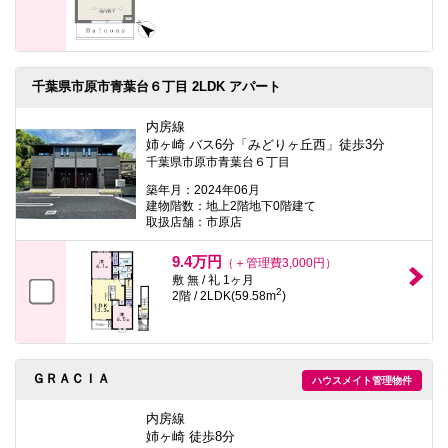
千葉県市原市青葉台６丁目 2LDK アパート
内房線
姉ヶ崎 バス6分「みどりヶ丘西」徒歩3分
千葉県市原市青葉台６丁目
築年月：2024年06月
建物階数：地上2階地下0階建て
取扱店舗：市原店
9.4万円
（＋管理費3,000円）
敷 無 / 礼 1ヶ月
2
2階 / 2LDK(59.58m
)
ＧＲＡＣＩＡ
ハウスメイト管理物件
内房線
姉ヶ崎 徒歩8分