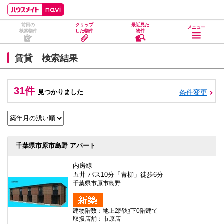
ペ
ペ
こ
こ
こ
ー
ー
こ
こ
こ
ジ
ジ
か
か
か
前回の
クリップ
最近見た
の
内
ら
ら
ら
メニュー
検索物件
した物件
物件
先
を
ヘ
本
フ
頭
移
ッ
文
ッ
に
動
ダ
に
タ
賃貸 検索結果
な
す
情
な
情
り
る
報
り
報
ま
た
に
ま
に
す。
め
な
す。
な
31件
見つかりました
条件変更
の
り
り
リ
ま
ま
ン
す。
す。
ク
で
す。
ヘ
千葉県市原市島野 アパート
ッ
ダ
情
内房線
報
五井 バス10分「青柳」徒歩6分
に
千葉県市原市島野
移
動
し
建物階数：地上2階地下0階建て
ま
取扱店舗：市原店
す