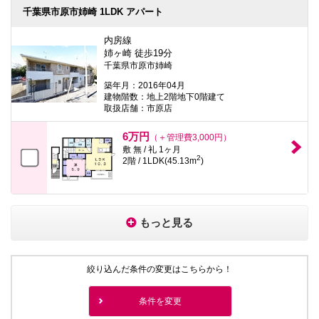
千葉県市原市姉崎 1LDK アパート
内房線
姉ヶ崎 徒歩19分
千葉県市原市姉崎
築年月：2016年04月
建物階数：地上2階地下0階建て
取扱店舗：市原店
6万円
（＋管理費3,000円）
敷 無 / 礼 1ヶ月
2
2階 / 1LDK(45.13m
)
もっと見る
絞り込んだ条件の変更はこちらから！
条件を変更