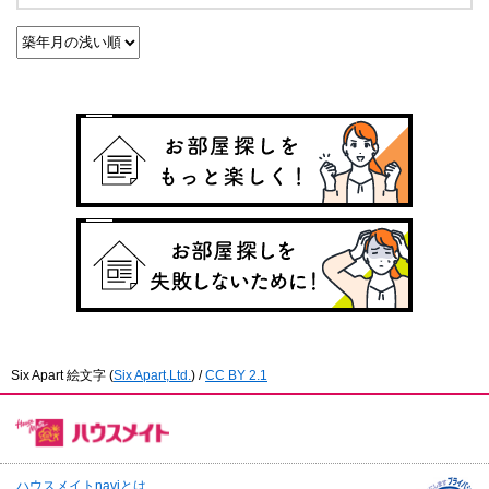
Six Apart 絵文字
(
Six Apart,Ltd.
) /
CC BY 2.1
ハウスメイトnaviとは