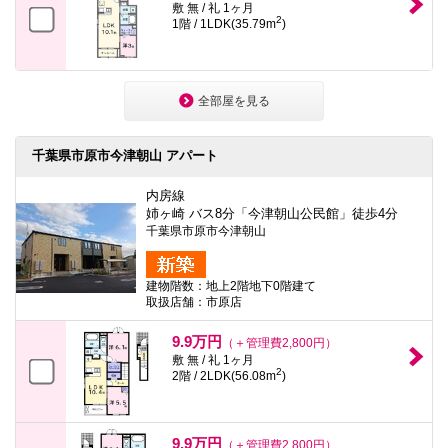
敷 無 / 礼 1ヶ月
2
1階 / 1LDK(35.79m
)
全部屋を見る
千葉県市原市今津朝山 アパート
内房線
姉ヶ崎 バス8分「今津朝山公民館」徒歩4分
千葉県市原市今津朝山
建物階数：地上2階地下0階建て
取扱店舗：市原店
9.9万円
（＋管理費2,800円）
敷 無 / 礼 1ヶ月
2
2階 / 2LDK(56.08m
)
9.9万円
（＋管理費2,800円）