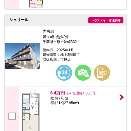
シェリール
ハウスメイト管理物件
内房線
姉ヶ崎 徒歩7分
千葉県市原市姉崎332-1
築年月：2025年1月
建物階数：地上3階建て
取扱店舗：市原店
6.4万円
（＋管理費4,500円）
敷 無 / 礼 無
2
3階 / 1K(27.95m
)