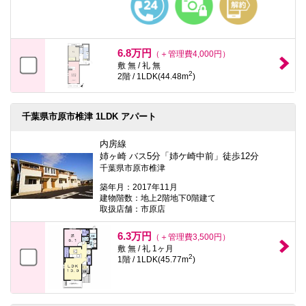
6.8万円
（＋管理費4,000円）
敷 無 / 礼 無
2
2階 / 1LDK(44.48m
)
千葉県市原市椎津 1LDK アパート
内房線
姉ヶ崎 バス5分「姉ケ崎中前」徒歩12分
千葉県市原市椎津
築年月：2017年11月
建物階数：地上2階地下0階建て
取扱店舗：市原店
6.3万円
（＋管理費3,500円）
敷 無 / 礼 1ヶ月
2
1階 / 1LDK(45.77m
)