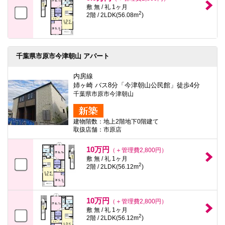
敷 無 / 礼 1ヶ月
2
2階 / 2LDK(56.08m
)
千葉県市原市今津朝山 アパート
内房線
姉ヶ崎 バス8分「今津朝山公民館」徒歩4分
千葉県市原市今津朝山
建物階数：地上2階地下0階建て
取扱店舗：市原店
10万円
（＋管理費2,800円）
敷 無 / 礼 1ヶ月
2
2階 / 2LDK(56.12m
)
10万円
（＋管理費2,800円）
敷 無 / 礼 1ヶ月
2
2階 / 2LDK(56.12m
)