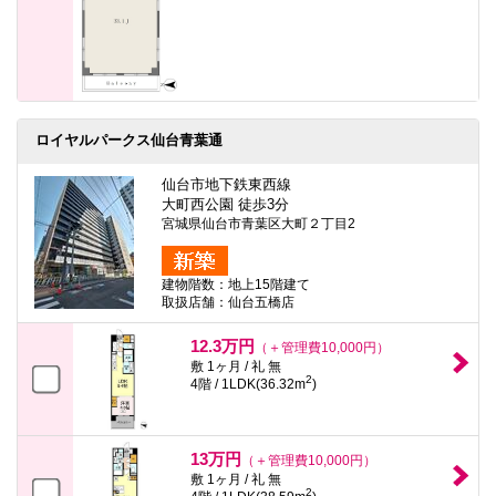
ロイヤルパークス仙台青葉通
仙台市地下鉄東西線
大町西公園 徒歩3分
宮城県仙台市青葉区大町２丁目2
建物階数：地上15階建て
取扱店舗：仙台五橋店
12.3万円
（＋管理費10,000円）
敷 1ヶ月 / 礼 無
2
4階 / 1LDK(36.32m
)
13万円
（＋管理費10,000円）
敷 1ヶ月 / 礼 無
2