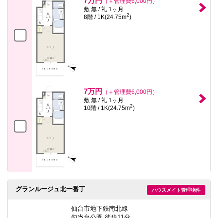
7万円
（＋管理費6,000円）
敷 無 / 礼 1ヶ月
2
8階 / 1K(24.75m
)
7万円
（＋管理費6,000円）
敷 無 / 礼 1ヶ月
2
10階 / 1K(24.75m
)
グランルージュ北一番丁
ハウスメイト管理物件
仙台市地下鉄南北線
勾当台公園 徒歩11分