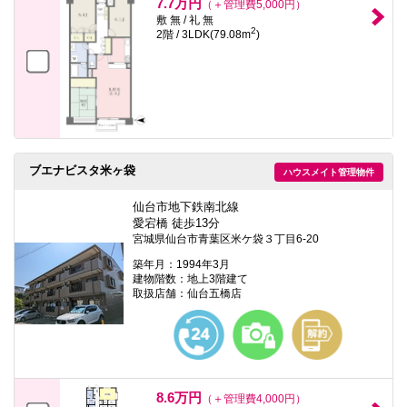
7.7万円
（＋管理費5,000円）
敷 無 / 礼 無
2
2階 / 3LDK(79.08m
)
ブエナビスタ米ヶ袋
ハウスメイト管理物件
仙台市地下鉄南北線
愛宕橋 徒歩13分
宮城県仙台市青葉区米ケ袋３丁目6-20
築年月：1994年3月
建物階数：地上3階建て
取扱店舗：仙台五橋店
8.6万円
（＋管理費4,000円）