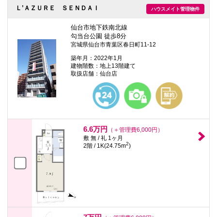
Ｌ’ＡＺＵＲＥ ＳＥＮＤＡＩ
ハウスメイト管理物件
仙台市地下鉄南北線
勾当台公園 徒歩8分
宮城県仙台市青葉区春日町11-12
築年月：2022年1月
建物階数：地上13階建て
取扱店舗：仙台店
6.6万円
（＋管理費6,000円）
敷 無 / 礼 1ヶ月
2
2階 / 1K(24.75m
)