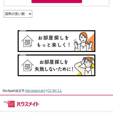
Six Apart 絵文字
(
Six Apart,Ltd.
) /
CC BY 2.1