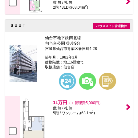
敷 無 / 礼 無
2
2階 / 3LDK(68.04m
)
ＳＵＵＴ
ハウスメイト管理物件
仙台市地下鉄南北線
勾当台公園 徒歩9分
宮城県仙台市青葉区春日町4-28
築年月：1982年3月
建物階数：地上6階建て
取扱店舗：仙台店
11万円
（＋管理費5,000円）
敷 無 / 礼 無
2
5階 / ワンルーム(63.1m
)