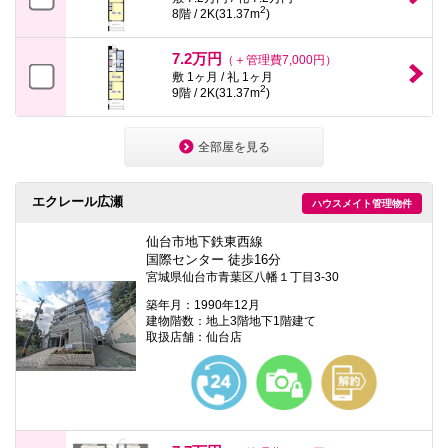
2
8階 / 2K(31.37m
)
7.2万円
（＋管理費7,000円）
敷 1ヶ月 / 礼 1ヶ月
2
9階 / 2K(31.37m
)
全部屋を見る
エクレール広瀬
ハウスメイト管理物件
仙台市地下鉄東西線
国際センター 徒歩16分
宮城県仙台市青葉区八幡１丁目3-30
築年月：1990年12月
建物階数：地上3階地下1階建て
取扱店舗：仙台店