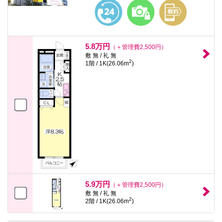
本
文
に
移
動
し
5.8万円
（＋管理費2,500円）
ま
敷 無 / 礼 無
す
2
1階 / 1K(26.06m
)
フ
ッ
タ
情
報
に
移
動
し
ま
す
5.9万円
（＋管理費2,500円）
敷 無 / 礼 無
2
2階 / 1K(26.06m
)