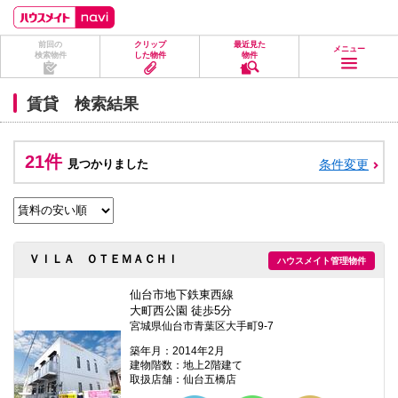
ペ
ペ
こ
こ
こ
ー
ー
こ
こ
こ
ジ
ジ
か
か
か
前回の
クリップ
最近見た
の
内
ら
ら
ら
メニュー
検索物件
した物件
物件
先
を
ヘ
本
フ
頭
移
ッ
文
ッ
に
動
ダ
に
タ
賃貸 検索結果
な
す
情
な
情
り
る
報
り
報
ま
た
に
ま
に
す。
め
な
す。
な
21件
見つかりました
条件変更
の
り
り
リ
ま
ま
ン
す。
す。
ク
で
す。
ヘ
ＶＩＬＡ ＯＴＥＭＡＣＨＩ
ハウスメイト管理物件
ッ
ダ
情
仙台市地下鉄東西線
報
大町西公園 徒歩5分
に
宮城県仙台市青葉区大手町9-7
移
動
築年月：2014年2月
し
建物階数：地上2階建て
ま
取扱店舗：仙台五橋店
す