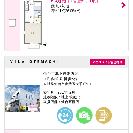
5.3万円
（＋管理費3,000円）
敷 無 / 礼 無
2
2階 / 1K(26.08m
)
ＶＩＬＡ ＯＴＥＭＡＣＨＩ
ハウスメイト管理物件
仙台市地下鉄東西線
大町西公園 徒歩5分
宮城県仙台市青葉区大手町9-7
築年月：2014年2月
建物階数：地上2階建て
取扱店舗：仙台五橋店