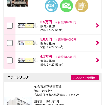
本
文
に
移
動
し
5.5万円
（＋管理費6,000円）
ま
敷 無 / 礼 無
す
2
2階 / 1K(27.55m
)
フ
ッ
5.8万円
タ
（＋管理費6,000円）
情
敷 無 / 礼 無
2
報
5階 / 1K(27.55m
)
に
移
6.1万円
（＋管理費6,000円）
動
敷 無 / 礼 無
し
2
8階 / 1K(27.55m
)
ま
す
コテージタカダ
ハウスメイト管理物件
仙台市地下鉄東西線
連坊 徒歩4分
宮城県仙台市若林区連坊２丁目5-25
築年月：1981年4月