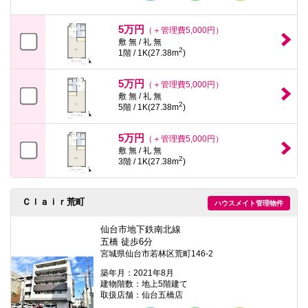
5万円
（＋管理費5,000円）
敷 無 / 礼 無
2
1階 / 1K(27.38m
)
5万円
（＋管理費5,000円）
敷 無 / 礼 無
2
5階 / 1K(27.38m
)
5万円
（＋管理費5,000円）
敷 無 / 礼 無
2
3階 / 1K(27.38m
)
Ｃｌａｉｒ荒町
ハウスメイト管理物件
仙台市地下鉄南北線
五橋 徒歩6分
宮城県仙台市若林区荒町146-2
築年月：2021年8月
建物階数：地上5階建て
取扱店舗：仙台五橋店