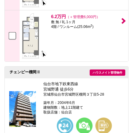
6.2万円
（＋管理費6,000円）
敷 無 / 礼 1ヶ月
2
4階 / ワンルーム(25.06m
)
チェンピー榴岡Ⅱ
ハウスメイト管理物件
仙台市地下鉄東西線
宮城野通 徒歩6分
宮城県仙台市宮城野区榴岡３丁目5-28
築年月：2004年6月
建物階数：地上11階建て
取扱店舗：仙台店