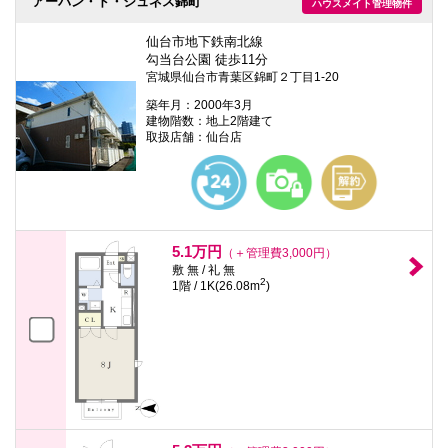
アーバン・ド・ジュネス錦町
ハウスメイト管理物件
仙台市地下鉄南北線
勾当台公園 徒歩11分
宮城県仙台市青葉区錦町２丁目1-20
築年月：2000年3月
建物階数：地上2階建て
取扱店舗：仙台店
5.1万円
（＋管理費3,000円）
敷 無 / 礼 無
2
1階 / 1K(26.08m
)