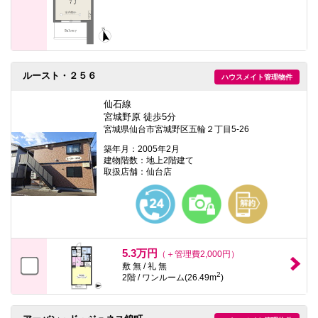
ルースト・２５６
ハウスメイト管理物件
仙石線
宮城野原 徒歩5分
宮城県仙台市宮城野区五輪２丁目5-26
築年月：2005年2月
建物階数：地上2階建て
取扱店舗：仙台店
5.3万円
（＋管理費2,000円）
敷 無 / 礼 無
2
2階 / ワンルーム(26.49m
)