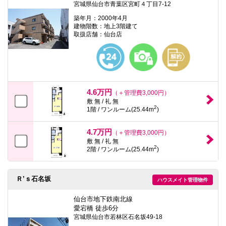
宮城県仙台市青葉区宮町４丁目7-12
築年月：2000年4月
建物階数：地上3階建て
取扱店舗：仙台店
4.6万円
（＋管理費3,000円）
敷 無 / 礼 無
2
1階 / ワンルーム(25.44m
)
4.7万円
（＋管理費3,000円）
敷 無 / 礼 無
2
2階 / ワンルーム(25.44m
)
Ｒ’ｓ石名坂
ハウスメイト管理物件
仙台市地下鉄南北線
愛宕橋 徒歩6分
宮城県仙台市若林区石名坂49-18