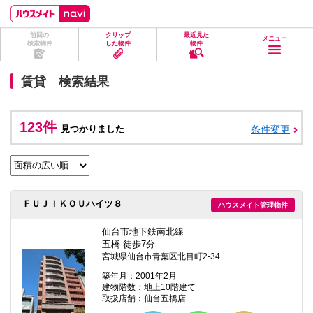
ペ
ペ
こ
こ
こ
ー
ー
こ
こ
こ
ジ
ジ
か
か
か
前回の
クリップ
最近見た
の
内
ら
ら
ら
メニュー
検索物件
した物件
物件
先
を
ヘ
本
フ
頭
移
ッ
文
ッ
に
動
ダ
に
タ
賃貸 検索結果
な
す
情
な
情
り
る
報
り
報
ま
た
に
ま
に
す。
め
な
す。
な
123件
見つかりました
条件変更
の
り
り
リ
ま
ま
ン
す。
す。
ク
で
す。
ヘ
ＦＵＪＩＫＯＵハイツ８
ハウスメイト管理物件
ッ
ダ
情
仙台市地下鉄南北線
報
五橋 徒歩7分
に
宮城県仙台市青葉区北目町2-34
移
動
築年月：2001年2月
し
建物階数：地上10階建て
ま
取扱店舗：仙台五橋店
す