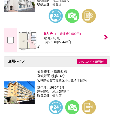
建物階数：地上3階建て
取扱店舗：仙台店
5万円
（＋管理費2,000円）
敷 無 / 礼 無
2
3階 / 1DK(27.44m
)
金剛ハイツ
ハウスメイト管理物件
仙台市地下鉄東西線
宮城野通 徒歩14分
宮城県仙台市青葉区小田原４丁目3-8
築年月：1986年9月
建物階数：地上5階建て
取扱店舗：仙台店