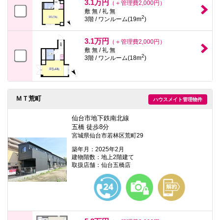
3.1万円
（＋管理費2,000円）
敷 無 / 礼 無
2
3階 / ワンルーム(19m
)
3.1万円
（＋管理費2,000円）
敷 無 / 礼 無
2
3階 / ワンルーム(18m
)
ＭＴ荒町
ハウスメイト管理物件
仙台市地下鉄南北線
五橋 徒歩8分
宮城県仙台市若林区荒町29
築年月：2025年2月
建物階数：地上2階建て
取扱店舗：仙台五橋店