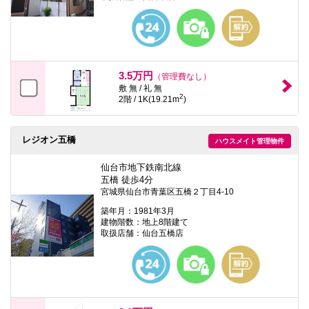
本
文
に
移
動
し
ま
3.5万円
（管理費なし）
す
敷 無 / 礼 無
フ
2
2階 / 1K(19.21m
)
ッ
タ
情
報
レジオン五橋
ハウスメイト管理物件
に
移
仙台市地下鉄南北線
動
五橋 徒歩4分
し
宮城県仙台市青葉区五橋２丁目4-10
ま
す
築年月：1981年3月
建物階数：地上8階建て
取扱店舗：仙台五橋店