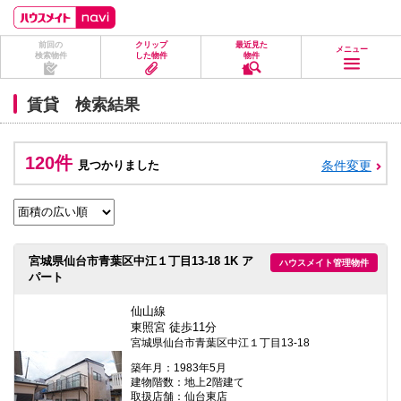
ペ
ペ
こ
こ
こ
ー
ー
こ
こ
こ
ジ
ジ
か
か
か
前回の
クリップ
最近見た
の
内
ら
ら
ら
メニュー
検索物件
した物件
物件
先
を
ヘ
本
フ
頭
移
ッ
文
ッ
に
動
ダ
に
タ
賃貸 検索結果
な
す
情
な
情
り
る
報
り
報
ま
た
に
ま
に
す。
め
な
す。
な
120件
見つかりました
条件変更
の
り
り
リ
ま
ま
ン
す。
す。
ク
で
す。
ヘ
宮城県仙台市青葉区中江１丁目13-18 1K ア
ハウスメイト管理物件
ッ
パート
ダ
情
報
仙山線
に
東照宮 徒歩11分
移
宮城県仙台市青葉区中江１丁目13-18
動
し
築年月：1983年5月
ま
建物階数：地上2階建て
す
取扱店舗：仙台東店