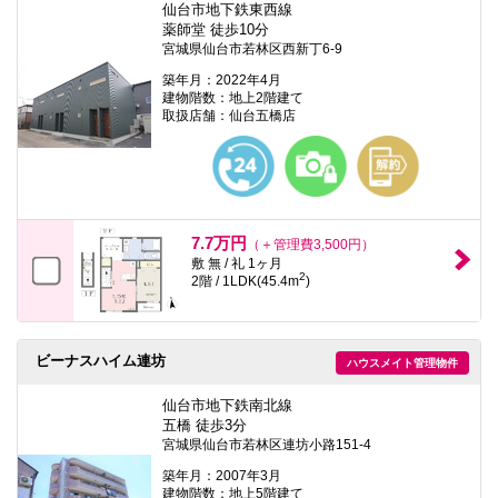
仙台市地下鉄東西線
薬師堂 徒歩10分
宮城県仙台市若林区西新丁6-9
築年月：2022年4月
建物階数：地上2階建て
取扱店舗：仙台五橋店
7.7万円
（＋管理費3,500円）
敷 無 / 礼 1ヶ月
2
2階 / 1LDK(45.4m
)
ビーナスハイム連坊
ハウスメイト管理物件
仙台市地下鉄南北線
五橋 徒歩3分
宮城県仙台市若林区連坊小路151-4
築年月：2007年3月
建物階数：地上5階建て