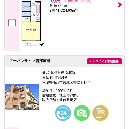
4万円
（＋管理費2,000円）
敷 無 / 礼 無
2
2階 / 1K(24.63m
)
アーバンライフ新河原町
ハウスメイト管理物件
仙台市地下鉄南北線
河原町 徒歩9分
宮城県仙台市若林区畳屋丁12-1
築年月：1992年2月
建物階数：地上3階建て
取扱店舗：仙台五橋店