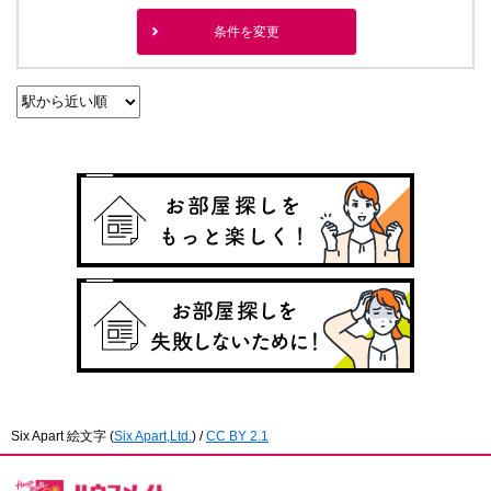
条件を変更
Six Apart 絵文字
(
Six Apart,Ltd.
) /
CC BY 2.1