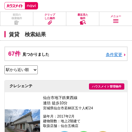
ペ
ペ
こ
こ
こ
ー
ー
こ
こ
こ
ジ
ジ
か
か
か
前回の
クリップ
最近見た
の
内
ら
ら
ら
メニュー
検索物件
した物件
物件
先
を
ヘ
本
フ
頭
移
ッ
文
ッ
に
動
ダ
に
タ
賃貸 検索結果
な
す
情
な
情
り
る
報
り
報
ま
た
に
ま
に
す。
め
な
す。
な
67件
見つかりました
条件変更
の
り
り
リ
ま
ま
ン
す。
す。
ク
で
す。
ヘ
クレシェンテ
ハウスメイト管理物件
ッ
ダ
情
仙台市地下鉄東西線
報
連坊 徒歩10分
に
宮城県仙台市若林区五十人町24
移
動
築年月：2017年2月
し
建物階数：地上2階建て
ま
取扱店舗：仙台五橋店
す