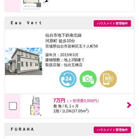
Ｅａｕ Ｖｅｒｔ
ハウスメイト管理物件
仙台市地下鉄南北線
河原町 徒歩10分
宮城県仙台市若林区五十人町56
築年月：2015年3月
建物階数：地上2階建て
取扱店舗：仙台五橋店
7万円
（＋管理費3,000円）
敷 無 / 礼 1ヶ月
2
1階 / 1LDK(37.05m
)
ＦＵＲＡＨＡ
ハウスメイト管理物件