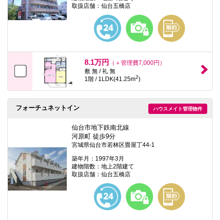
取扱店舗：仙台五橋店
8.1万円
（＋管理費7,000円）
敷 無 / 礼 無
2
1階 / 1LDK(41.25m
)
フォーチュネットイン
ハウスメイト管理物件
仙台市地下鉄南北線
河原町 徒歩9分
宮城県仙台市若林区畳屋丁44-1
築年月：1997年3月
建物階数：地上2階建て
取扱店舗：仙台五橋店