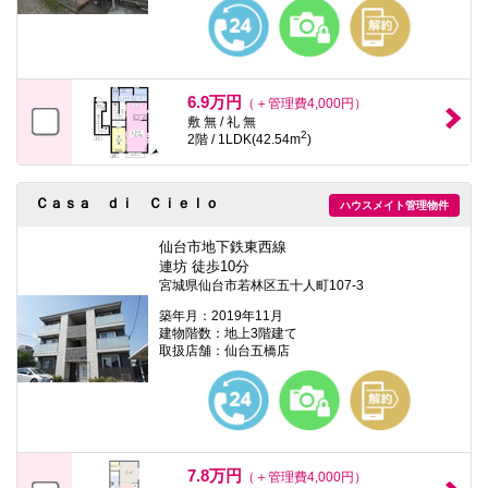
本
文
に
移
動
し
6.9万円
（＋管理費4,000円）
ま
敷 無 / 礼 無
す
2
2階 / 1LDK(42.54m
)
フ
ッ
タ
情
Ｃａｓａ ｄｉ Ｃｉｅｌｏ
ハウスメイト管理物件
報
に
仙台市地下鉄東西線
移
連坊 徒歩10分
動
宮城県仙台市若林区五十人町107-3
し
ま
築年月：2019年11月
す
建物階数：地上3階建て
取扱店舗：仙台五橋店
7.8万円
（＋管理費4,000円）