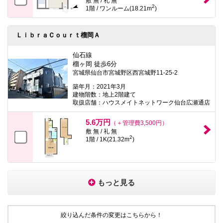
敷 無 / 礼 無
2
1階 / ワンルーム(18.21m
)
ＬｉｂｒａＣｏｕｒｔ榴岡Ａ
仙石線
榴ヶ岡 徒歩6分
宮城県仙台市宮城野区西宮城野11-25-2
築年月：2021年3月
建物階数：地上2階建て
取扱店舗：ハウスメイトネットワーク仙台広瀬通店
5.6万円
（＋管理費3,500円）
敷 無 / 礼 無
2
1階 / 1K(21.32m
)
もっと見る
絞り込んだ条件の変更はこちらから！