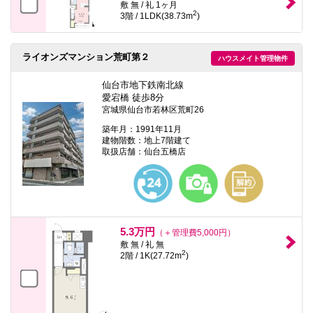
敷 無 / 礼 1ヶ月
2
3階 / 1LDK(38.73m
)
ライオンズマンション荒町第２
ハウスメイト管理物件
仙台市地下鉄南北線
愛宕橋 徒歩8分
宮城県仙台市若林区荒町26
築年月：1991年11月
建物階数：地上7階建て
取扱店舗：仙台五橋店
5.3万円
（＋管理費5,000円）
敷 無 / 礼 無
2
2階 / 1K(27.72m
)