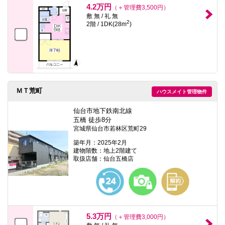
4.2万円
（＋管理費3,500円）
敷 無 / 礼 無
2
2階 / 1DK(28m
)
ＭＴ荒町
ハウスメイト管理物件
仙台市地下鉄南北線
五橋 徒歩8分
宮城県仙台市若林区荒町29
築年月：2025年2月
建物階数：地上2階建て
取扱店舗：仙台五橋店
5.3万円
（＋管理費3,000円）