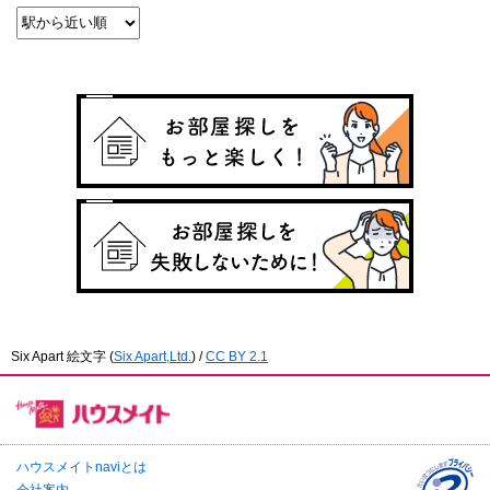
Six Apart 絵文字
(
Six Apart,Ltd.
) /
CC BY 2.1
ハウスメイトnaviとは
会社案内