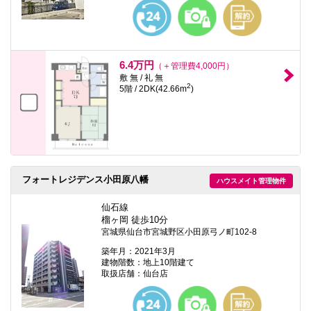
本
文
に
移
動
し
6.4万円
（＋管理費4,000円）
ま
敷 無 / 礼 無
す
2
5階 / 2DK(42.66m
)
フ
ッ
タ
情
報
に
移
動
フォートレジデンス小田原八幡
ハウスメイト管理物件
し
ま
す
仙石線
榴ヶ岡 徒歩10分
宮城県仙台市宮城野区小田原弓ノ町102-8
築年月：2021年3月
建物階数：地上10階建て
取扱店舗：仙台店