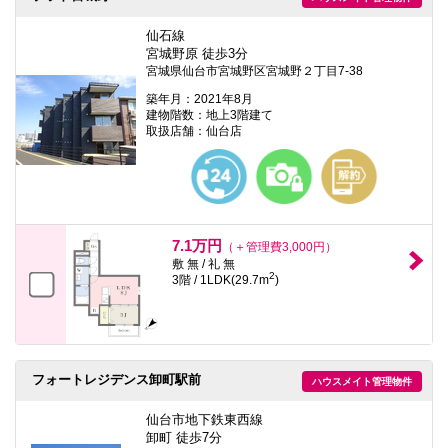
仙石線
宮城野原 徒歩3分
宮城県仙台市宮城野区宮城野２丁目7-38
築年月：2021年8月
建物階数：地上3階建て
取扱店舗：仙台店
7.1万円
（＋管理費3,000円）
敷 無 / 礼 無
2
3階 / 1LDK(29.7m
)
フォートレジデンス卸町駅前
ハウスメイト管理物件
仙台市地下鉄東西線
卸町 徒歩7分