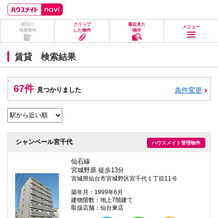
ペ
ペ
こ
こ
こ
ー
ー
こ
こ
こ
ジ
ジ
か
か
か
前回の
クリップ
最近見た
の
内
ら
ら
ら
メニュー
検索物件
した物件
物件
先
を
ヘ
本
フ
頭
移
ッ
文
ッ
に
動
ダ
に
タ
賃貸 検索結果
な
す
情
な
情
り
る
報
り
報
ま
た
に
ま
に
す。
め
な
す。
な
67件
見つかりました
条件変更
の
り
り
リ
ま
ま
ン
す。
す。
ク
で
す。
ヘ
シャンベール宮千代
ハウスメイト管理物件
ッ
ダ
情
仙石線
報
宮城野原 徒歩13分
に
宮城県仙台市宮城野区宮千代１丁目11-6
移
動
築年月：1999年6月
し
建物階数：地上7階建て
ま
取扱店舗：仙台東店
す