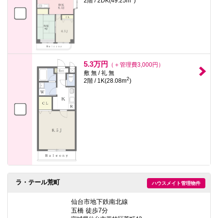
2階 / 2DK(49.25m
)
5.3万円
（＋管理費3,000円）
敷 無 / 礼 無
2
2階 / 1K(28.08m
)
ラ・テール荒町
ハウスメイト管理物件
仙台市地下鉄南北線
五橋 徒歩7分