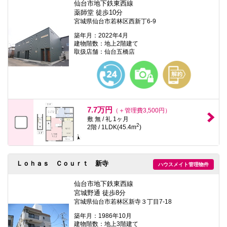
仙台市地下鉄東西線
薬師堂 徒歩10分
宮城県仙台市若林区西新丁6-9
築年月：2022年4月
建物階数：地上2階建て
取扱店舗：仙台五橋店
7.7万円
（＋管理費3,500円）
敷 無 / 礼 1ヶ月
2
2階 / 1LDK(45.4m
)
Ｌｏｈａｓ Ｃｏｕｒｔ 新寺
ハウスメイト管理物件
仙台市地下鉄東西線
宮城野通 徒歩8分
宮城県仙台市若林区新寺３丁目7-18
築年月：1986年10月
建物階数：地上3階建て