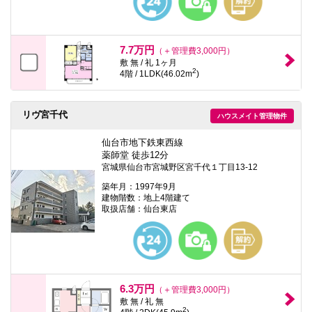
7.7万円
（＋管理費3,000円）
敷 無 / 礼 1ヶ月
2
4階 / 1LDK(46.02m
)
リヴ宮千代
ハウスメイト管理物件
仙台市地下鉄東西線
薬師堂 徒歩12分
宮城県仙台市宮城野区宮千代１丁目13-12
築年月：1997年9月
建物階数：地上4階建て
取扱店舗：仙台東店
6.3万円
（＋管理費3,000円）
敷 無 / 礼 無
2