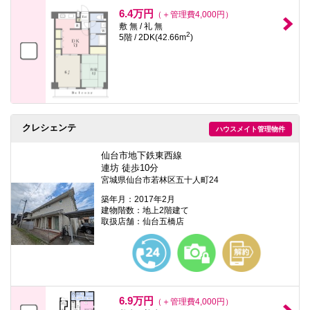
6.4万円
（＋管理費4,000円）
敷 無 / 礼 無
2
5階 / 2DK(42.66m
)
クレシェンテ
ハウスメイト管理物件
仙台市地下鉄東西線
連坊 徒歩10分
宮城県仙台市若林区五十人町24
築年月：2017年2月
建物階数：地上2階建て
取扱店舗：仙台五橋店
6.9万円
（＋管理費4,000円）