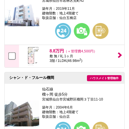
宮城県仙台市若林区荒町42
築年月：2019年11月
建物階数：地上4階建て
取扱店舗：仙台五橋店
8.8万円
（＋管理費4,500円）
敷 無 / 礼 1ヶ月
2
3階 / 1LDK(46.98m
)
シャン・ド・フルール榴岡
ハウスメイト管理物件
仙石線
榴ヶ岡 徒歩5分
宮城県仙台市宮城野区榴岡３丁目11-10
築年月：2004年6月
建物階数：地上4階建て
取扱店舗：仙台店