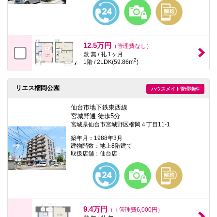
本
文
に
移
動
し
12.5万円
（管理費なし）
ま
敷 無 / 礼 1ヶ月
す
2
1階 / 2LDK(59.86m
)
フ
ッ
タ
リエス榴岡公園
情
ハウスメイト管理物件
報
に
仙台市地下鉄東西線
移
宮城野通 徒歩5分
動
宮城県仙台市宮城野区榴岡４丁目11-1
し
ま
築年月：1988年3月
す
建物階数：地上8階建て
取扱店舗：仙台店
9.4万円
（＋管理費6,000円）