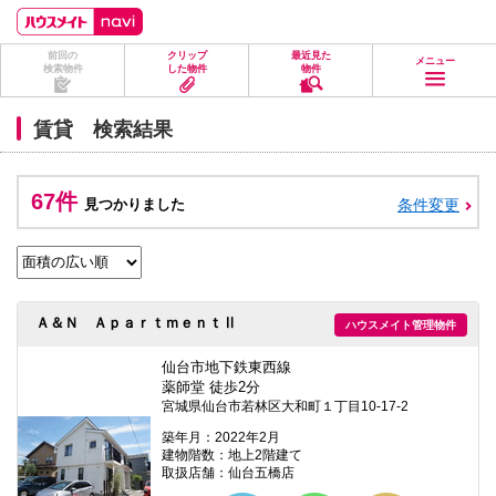
ペ
ペ
こ
こ
こ
ー
ー
こ
こ
こ
ジ
ジ
か
か
か
前回の
クリップ
最近見た
の
内
ら
ら
ら
メニュー
検索物件
した物件
物件
先
を
ヘ
本
フ
頭
移
ッ
文
ッ
に
動
ダ
に
タ
賃貸 検索結果
な
す
情
な
情
り
る
報
り
報
ま
た
に
ま
に
す。
め
な
す。
な
67件
見つかりました
条件変更
の
り
り
リ
ま
ま
ン
す。
す。
ク
で
す。
ヘ
Ａ＆Ｎ ＡｐａｒｔｍｅｎｔⅡ
ハウスメイト管理物件
ッ
ダ
情
仙台市地下鉄東西線
報
薬師堂 徒歩2分
に
宮城県仙台市若林区大和町１丁目10-17-2
移
動
築年月：2022年2月
し
建物階数：地上2階建て
ま
取扱店舗：仙台五橋店
す