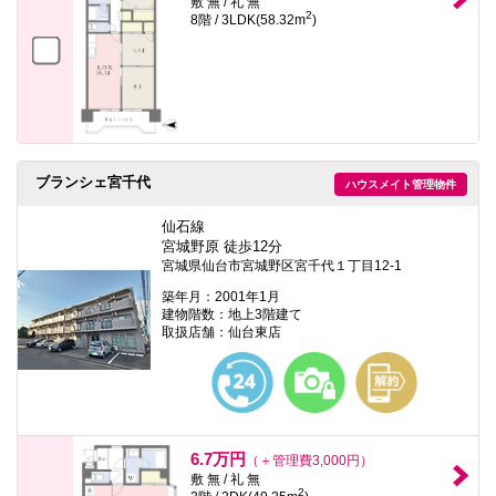
敷 無 / 礼 無
2
8階 / 3LDK(58.32m
)
ブランシェ宮千代
ハウスメイト管理物件
仙石線
宮城野原 徒歩12分
宮城県仙台市宮城野区宮千代１丁目12-1
築年月：2001年1月
建物階数：地上3階建て
取扱店舗：仙台東店
6.7万円
（＋管理費3,000円）
敷 無 / 礼 無
2