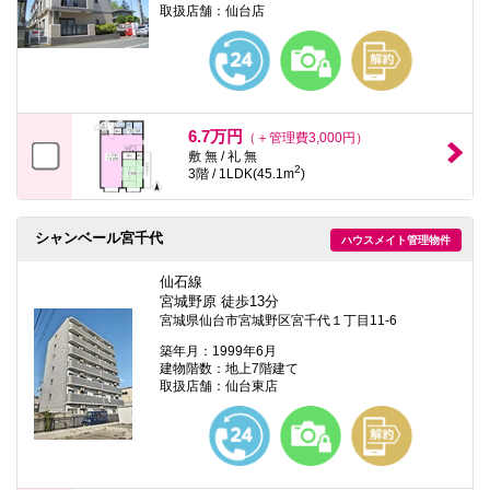
取扱店舗：仙台店
6.7万円
（＋管理費3,000円）
敷 無 / 礼 無
2
3階 / 1LDK(45.1m
)
シャンベール宮千代
ハウスメイト管理物件
仙石線
宮城野原 徒歩13分
宮城県仙台市宮城野区宮千代１丁目11-6
築年月：1999年6月
建物階数：地上7階建て
取扱店舗：仙台東店