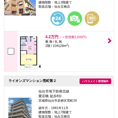
建物階数：地上3階建て
取扱店舗：仙台五橋店
4.2万円
（＋管理費3,500円）
敷 無 / 礼 無
2
2階 / 1DK(28m
)
ライオンズマンション荒町第２
ハウスメイト管理物件
仙台市地下鉄南北線
愛宕橋 徒歩8分
宮城県仙台市若林区荒町26
築年月：1991年11月
建物階数：地上7階建て
取扱店舗：仙台五橋店