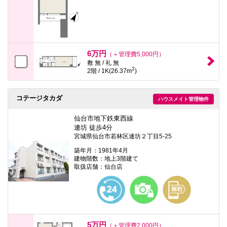
6万円
（＋管理費5,000円）
敷 無 / 礼 無
2
2階 / 1K(26.37m
)
コテージタカダ
ハウスメイト管理物件
仙台市地下鉄東西線
連坊 徒歩4分
宮城県仙台市若林区連坊２丁目5-25
築年月：1981年4月
建物階数：地上3階建て
取扱店舗：仙台店
5万円
（＋管理費2,000円）