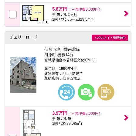
5.8万円
（＋管理費3,000円）
敷 無 / 礼 1ヶ月
2
1階 / ワンルーム(29.5m
)
チェリーロード
ハウスメイト管理物件
仙台市地下鉄南北線
河原町 徒歩14分
宮城県仙台市若林区文化町9-33
築年月：1996年4月
建物階数：地上4階建て
取扱店舗：仙台五橋店
3.9万円
（＋管理費2,000円）
敷 無 / 礼 無
2
1階 / 2K(29.08m
)