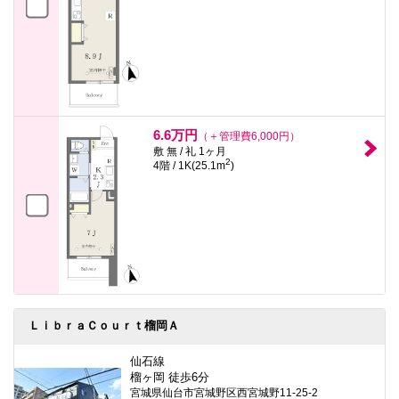
6.6万円
（＋管理費6,000円）
敷 無 / 礼 1ヶ月
2
4階 / 1K(25.1m
)
ＬｉｂｒａＣｏｕｒｔ榴岡Ａ
仙石線
榴ヶ岡 徒歩6分
宮城県仙台市宮城野区西宮城野11-25-2