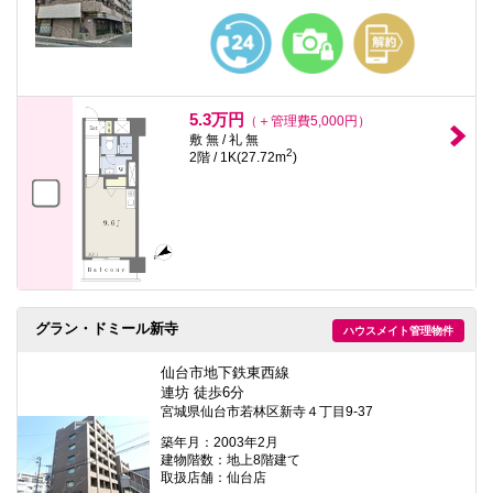
5.3万円
（＋管理費5,000円）
敷 無 / 礼 無
2
2階 / 1K(27.72m
)
グラン・ドミール新寺
ハウスメイト管理物件
仙台市地下鉄東西線
連坊 徒歩6分
宮城県仙台市若林区新寺４丁目9-37
築年月：2003年2月
建物階数：地上8階建て
取扱店舗：仙台店