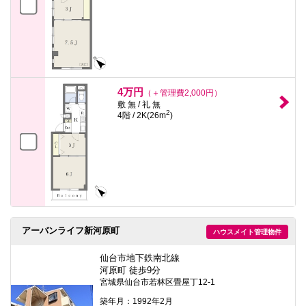
4万円
（＋管理費2,000円）
敷 無 / 礼 無
2
4階 / 2K(26m
)
アーバンライフ新河原町
ハウスメイト管理物件
仙台市地下鉄南北線
河原町 徒歩9分
宮城県仙台市若林区畳屋丁12-1
築年月：1992年2月