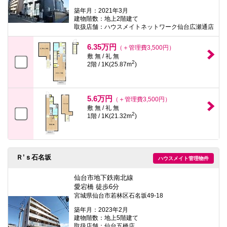
築年月：2021年3月
建物階数：地上2階建て
取扱店舗：ハウスメイトネットワーク仙台広瀬通店
6.35万円
（＋管理費3,500円）
敷 無 / 礼 無
2
2階 / 1K(25.87m
)
5.6万円
（＋管理費3,500円）
敷 無 / 礼 無
2
1階 / 1K(21.32m
)
Ｒ’ｓ石名坂
ハウスメイト管理物件
仙台市地下鉄南北線
愛宕橋 徒歩6分
宮城県仙台市若林区石名坂49-18
築年月：2023年2月
建物階数：地上5階建て
取扱店舗：仙台五橋店