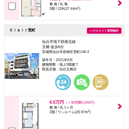
敷 無 / 礼 無
2
3階 / 1DK(27.44m
)
Ｃｌａｉｒ荒町
ハウスメイト管理物件
仙台市地下鉄南北線
五橋 徒歩6分
宮城県仙台市若林区荒町146-2
築年月：2021年8月
建物階数：地上5階建て
取扱店舗：仙台五橋店
6.5万円
（＋管理費6,000円）
敷 無 / 礼 1ヶ月
2
2階 / ワンルーム(26.97m
)