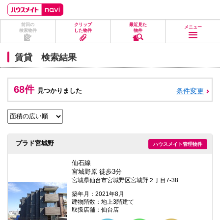
ペ
ペ
こ
こ
こ
ー
ー
こ
こ
こ
ジ
ジ
か
か
か
前回の
クリップ
最近見た
の
内
ら
ら
ら
メニュー
検索物件
した物件
物件
先
を
ヘ
本
フ
頭
移
ッ
文
ッ
に
動
ダ
に
タ
賃貸 検索結果
な
す
情
な
情
り
る
報
り
報
ま
た
に
ま
に
す。
め
な
す。
な
68件
見つかりました
条件変更
の
り
り
リ
ま
ま
ン
す。
す。
ク
で
す。
ヘ
プラド宮城野
ハウスメイト管理物件
ッ
ダ
情
仙石線
報
宮城野原 徒歩3分
に
宮城県仙台市宮城野区宮城野２丁目7-38
移
動
築年月：2021年8月
し
建物階数：地上3階建て
ま
取扱店舗：仙台店
す