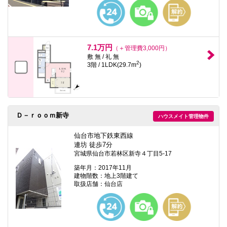
本
文
に
移
動
し
7.1万円
（＋管理費3,000円）
ま
敷 無 / 礼 無
す
2
3階 / 1LDK(29.7m
)
フ
ッ
タ
情
報
に
Ｄ－ｒｏｏｍ新寺
ハウスメイト管理物件
移
動
し
仙台市地下鉄東西線
ま
連坊 徒歩7分
す
宮城県仙台市若林区新寺４丁目5-17
築年月：2017年11月
建物階数：地上3階建て
取扱店舗：仙台店