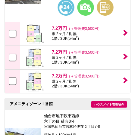
本
文
に
移
動
し
7.2万円
（＋管理費3,500円）
ま
敷 2ヶ月 / 礼 無
す
2
1階 / 3DK(54m
)
フ
ッ
タ
7.2万円
（＋管理費3,500円）
情
敷 2ヶ月 / 礼 無
報
2
1階 / 3DK(54m
)
に
移
動
7.2万円
（＋管理費3,500円）
し
敷 2ヶ月 / 礼 無
ま
2
2階 / 3DK(54m
)
す
アメニティゾーンⅠ番館
ハウスメイト管理物件
仙台市地下鉄東西線
六丁の目 徒歩8分
宮城県仙台市若林区伊在２丁目7-8
築年月：1994年5月