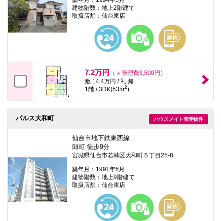
建物階数：地上2階建て
取扱店舗：仙台東店
7.2万円
（＋管理費3,500円）
敷 14.4万円 / 礼 無
2
1階 / 3DK(53m
)
パルス大和町
ハウスメイト管理物件
仙台市地下鉄東西線
卸町 徒歩9分
宮城県仙台市若林区大和町５丁目25-8
築年月：1991年6月
建物階数：地上9階建て
取扱店舗：仙台東店