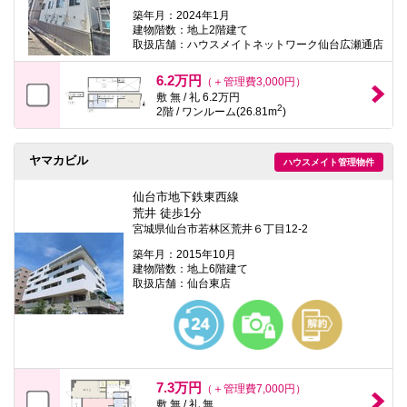
築年月：2024年1月
建物階数：地上2階建て
取扱店舗：ハウスメイトネットワーク仙台広瀬通店
6.2万円
（＋管理費3,000円）
敷 無 / 礼 6.2万円
2
2階 / ワンルーム(26.81m
)
ヤマカビル
ハウスメイト管理物件
仙台市地下鉄東西線
荒井 徒歩1分
宮城県仙台市若林区荒井６丁目12-2
築年月：2015年10月
建物階数：地上6階建て
取扱店舗：仙台東店
7.3万円
（＋管理費7,000円）
敷 無 / 礼 無