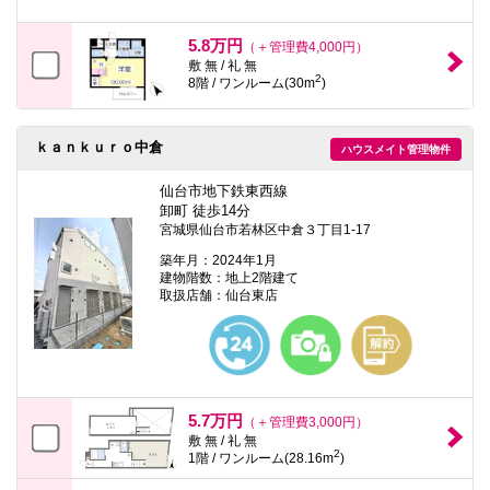
5.8万円
（＋管理費4,000円）
敷 無 / 礼 無
2
8階 / ワンルーム(30m
)
ｋａｎｋｕｒｏ中倉
ハウスメイト管理物件
仙台市地下鉄東西線
卸町 徒歩14分
宮城県仙台市若林区中倉３丁目1-17
築年月：2024年1月
建物階数：地上2階建て
取扱店舗：仙台東店
5.7万円
（＋管理費3,000円）
敷 無 / 礼 無
2
1階 / ワンルーム(28.16m
)