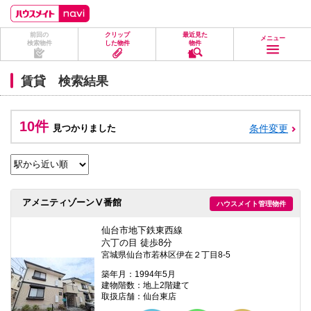
ペ
ペ
こ
こ
こ
ー
ー
こ
こ
こ
ジ
ジ
か
か
か
前回の
クリップ
最近見た
の
内
ら
ら
ら
メニュー
検索物件
した物件
物件
先
を
ヘ
本
フ
頭
移
ッ
文
ッ
に
動
ダ
に
タ
賃貸 検索結果
な
す
情
な
情
り
る
報
り
報
ま
た
に
ま
に
す。
め
な
す。
な
10件
見つかりました
条件変更
の
り
り
リ
ま
ま
ン
す。
す。
ク
で
す。
ヘ
アメニティゾーンⅤ番館
ハウスメイト管理物件
ッ
ダ
情
仙台市地下鉄東西線
報
六丁の目 徒歩8分
に
宮城県仙台市若林区伊在２丁目8-5
移
動
築年月：1994年5月
し
建物階数：地上2階建て
ま
取扱店舗：仙台東店
す