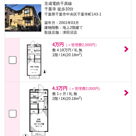
京成電鉄千原線
千葉寺 徒歩10分
千葉県千葉市中央区千葉寺町143-1
築年月：2001年03月
建物階数：地上2階建て
取扱店舗：津田沼店
4万円
（＋管理費2,000円）
敷 4.18万円 / 礼 無
2
1階 / 1K(20.18m
)
4.3万円
（＋管理費2,000円）
敷 1ヶ月 / 礼 無
2
2階 / 1K(20.18m
)