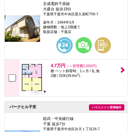
京成電鉄千原線
大森台 徒歩19分
千葉県千葉市中央区星久喜町758-7
築年月：1994年3月
建物階数：地上2階建て
取扱店舗：千葉店
4.7万円
（＋管理費2,000円）
敷 ペット飼育時、1ヶ月 / 礼 無
2
2階 / 2DK(39.6m
)
パークヒル子安
ハウスメイト管理物件
総武・中央緩行線
千葉 徒歩7分
千葉県千葉市中央区弁天１丁目26-7