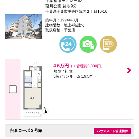
千葉都市モノレール
葭川公園 徒歩9分
千葉県千葉市中央区院内２丁目16-16
築年月：1994年3月
建物階数：地上4階建て
取扱店舗：千葉店
4.6万円
（＋管理費3,000円）
敷 無 / 礼 無
2
3階 / ワンルーム(19.5m
)
宍倉コーポ３号館
ハウスメイト管理物件