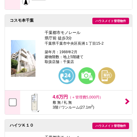
コスモ本千葉
ハウスメイト管理物件
千葉都市モノレール
県庁前 徒歩3分
千葉県千葉市中央区長洲１丁目15-2
築年月：1988年2月
建物階数：地上5階建て
取扱店舗：千葉店
4.6万円
（＋管理費5,000円）
敷 無 / 礼 無
2
3階 / ワンルーム(27.1m
)
ハイツＫ１０
ハウスメイト管理物件