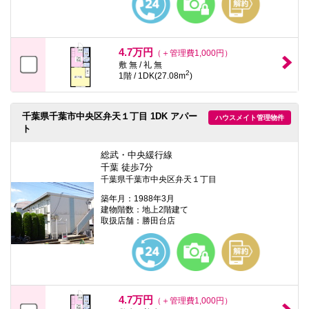
4.7万円
（＋管理費1,000円）
敷 無 / 礼 無
2
1階 / 1DK(27.08m
)
千葉県千葉市中央区弁天１丁目 1DK アパー
ハウスメイト管理物件
ト
総武・中央緩行線
千葉 徒歩7分
千葉県千葉市中央区弁天１丁目
築年月：1988年3月
建物階数：地上2階建て
取扱店舗：勝田台店
4.7万円
（＋管理費1,000円）