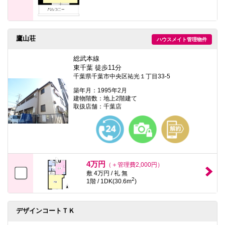
鷹山荘
ハウスメイト管理物件
総武本線
東千葉 徒歩11分
千葉県千葉市中央区祐光１丁目33-5
築年月：1995年2月
建物階数：地上2階建て
取扱店舗：千葉店
4万円
（＋管理費2,000円）
敷 4万円 / 礼 無
2
1階 / 1DK(30.6m
)
デザインコートＴＫ