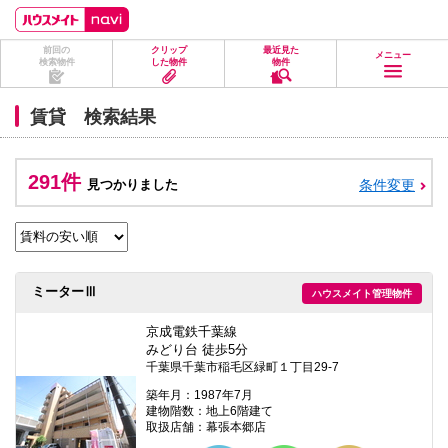
ペ
ペ
こ
こ
こ
ー
ー
こ
こ
こ
ジ
ジ
か
か
か
前回の
クリップ
最近見た
の
内
ら
ら
ら
メニュー
検索物件
した物件
物件
先
を
ヘ
本
フ
頭
移
ッ
文
ッ
に
動
ダ
に
タ
賃貸 検索結果
な
す
情
な
情
り
る
報
り
報
ま
た
に
ま
に
す。
め
な
す。
な
291件
見つかりました
条件変更
の
り
り
リ
ま
ま
ン
す。
す。
ク
で
す。
ヘ
ミーターⅢ
ハウスメイト管理物件
ッ
ダ
情
京成電鉄千葉線
報
みどり台 徒歩5分
に
千葉県千葉市稲毛区緑町１丁目29-7
移
動
築年月：1987年7月
し
建物階数：地上6階建て
ま
取扱店舗：幕張本郷店
す