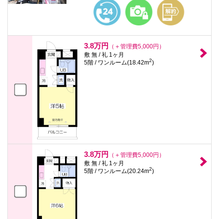
本
文
に
移
動
し
3.8万円
（＋管理費5,000円）
ま
敷 無 / 礼 1ヶ月
す
2
5階 / ワンルーム(18.42m
)
フ
ッ
タ
情
報
に
移
動
し
ま
す
3.8万円
（＋管理費5,000円）
敷 無 / 礼 1ヶ月
2
5階 / ワンルーム(20.24m
)