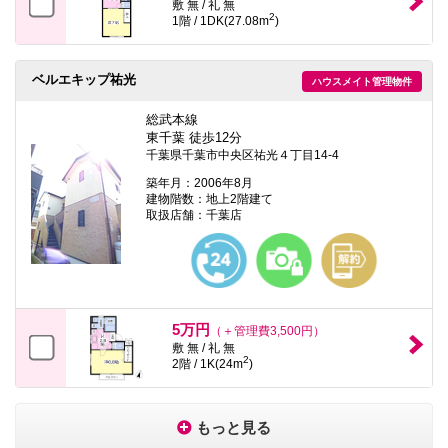
敷 無 / 礼 無
2
1階 / 1DK(27.08m
)
ベルエキップ祐光
ハウスメイト管理物件
総武本線
東千葉 徒歩12分
千葉県千葉市中央区祐光４丁目14-4
築年月：2006年8月
建物階数：地上2階建て
取扱店舗：千葉店
5万円
（＋管理費3,500円）
敷 無 / 礼 無
2
2階 / 1K(24m
)
もっと見る