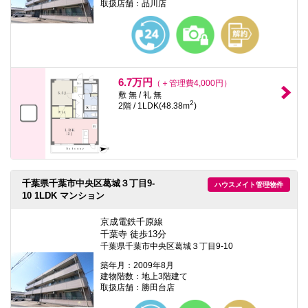
取扱店舗：品川店
6.7万円
（＋管理費4,000円）
敷 無 / 礼 無
2
2階 / 1LDK(48.38m
)
千葉県千葉市中央区葛城３丁目9-
ハウスメイト管理物件
10 1LDK マンション
京成電鉄千原線
千葉寺 徒歩13分
千葉県千葉市中央区葛城３丁目9-10
築年月：2009年8月
建物階数：地上3階建て
取扱店舗：勝田台店