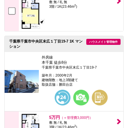
敷 無 / 礼 無
2
3階 / 1K(23.46m
)
千葉県千葉市中央区末広１丁目19-7 1K マン
ハウスメイト管理物件
ション
外房線
本千葉 徒歩8分
千葉県千葉市中央区末広１丁目19-7
築年月：2000年2月
建物階数：地上3階建て
取扱店舗：勝田台店
5万円
（＋管理費3,000円）
敷 無 / 礼 無
2
3階 / 1K(23.46m
)