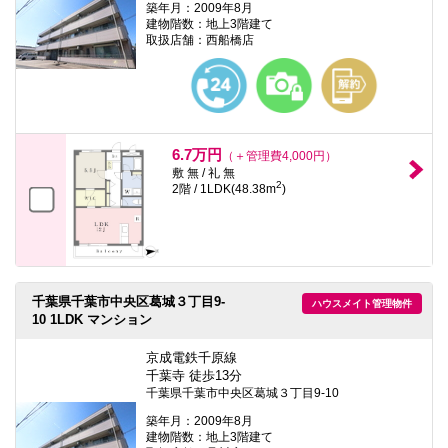
築年月：2009年8月
建物階数：地上3階建て
取扱店舗：西船橋店
6.7万円
（＋管理費4,000円）
敷 無 / 礼 無
2
2階 / 1LDK(48.38m
)
千葉県千葉市中央区葛城３丁目9-
ハウスメイト管理物件
10 1LDK マンション
京成電鉄千原線
千葉寺 徒歩13分
千葉県千葉市中央区葛城３丁目9-10
築年月：2009年8月
建物階数：地上3階建て