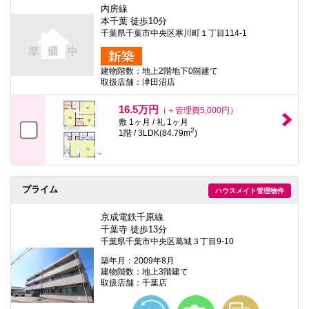
内房線
本千葉 徒歩10分
千葉県千葉市中央区寒川町１丁目114-1
建物階数：地上2階地下0階建て
取扱店舗：津田沼店
16.5万円
（＋管理費5,000円）
敷 1ヶ月 / 礼 1ヶ月
2
1階 / 3LDK(84.79m
)
プライム
ハウスメイト管理物件
京成電鉄千原線
千葉寺 徒歩13分
千葉県千葉市中央区葛城３丁目9-10
築年月：2009年8月
建物階数：地上3階建て
取扱店舗：千葉店