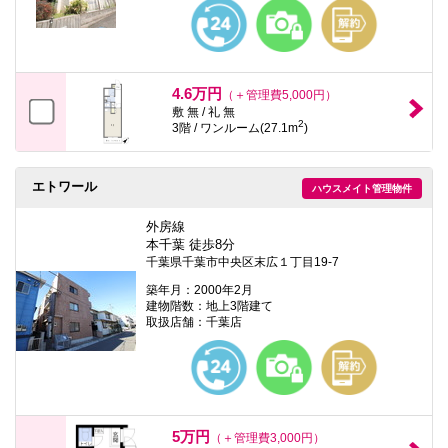
本
文
に
移
動
し
4.6万円
（＋管理費5,000円）
ま
敷 無 / 礼 無
す
2
3階 / ワンルーム(27.1m
)
フ
ッ
タ
情
エトワール
ハウスメイト管理物件
報
に
外房線
移
本千葉 徒歩8分
動
千葉県千葉市中央区末広１丁目19-7
し
ま
築年月：2000年2月
す
建物階数：地上3階建て
取扱店舗：千葉店
5万円
（＋管理費3,000円）