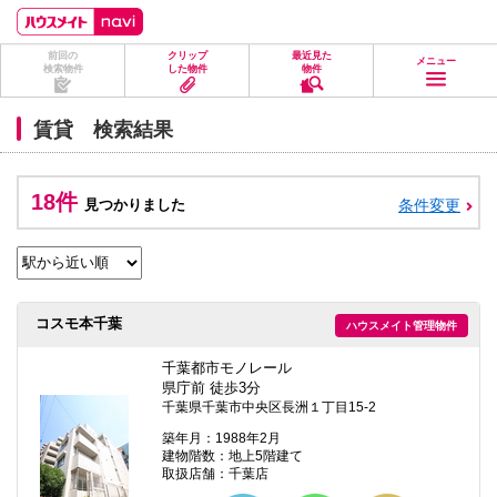
ペ
ペ
こ
こ
こ
ー
ー
こ
こ
こ
ジ
ジ
か
か
か
前回の
クリップ
最近見た
の
内
ら
ら
ら
メニュー
検索物件
した物件
物件
先
を
ヘ
本
フ
頭
移
ッ
文
ッ
に
動
ダ
に
タ
賃貸 検索結果
な
す
情
な
情
り
る
報
り
報
ま
た
に
ま
に
す。
め
な
す。
な
18件
見つかりました
条件変更
の
り
り
リ
ま
ま
ン
す。
す。
ク
で
す。
ヘ
コスモ本千葉
ハウスメイト管理物件
ッ
ダ
情
千葉都市モノレール
報
県庁前 徒歩3分
に
千葉県千葉市中央区長洲１丁目15-2
移
動
築年月：1988年2月
し
建物階数：地上5階建て
ま
取扱店舗：千葉店
す