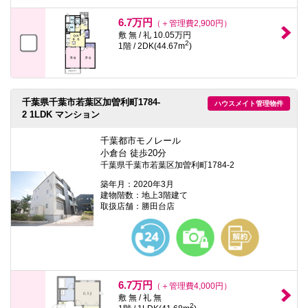
6.7万円
（＋管理費2,900円）
敷 無 / 礼 10.05万円
2
1階 / 2DK(44.67m
)
千葉県千葉市若葉区加曽利町1784-
ハウスメイト管理物件
2 1LDK マンション
千葉都市モノレール
小倉台 徒歩20分
千葉県千葉市若葉区加曽利町1784-2
築年月：2020年3月
建物階数：地上3階建て
取扱店舗：勝田台店
6.7万円
（＋管理費4,000円）
敷 無 / 礼 無
2