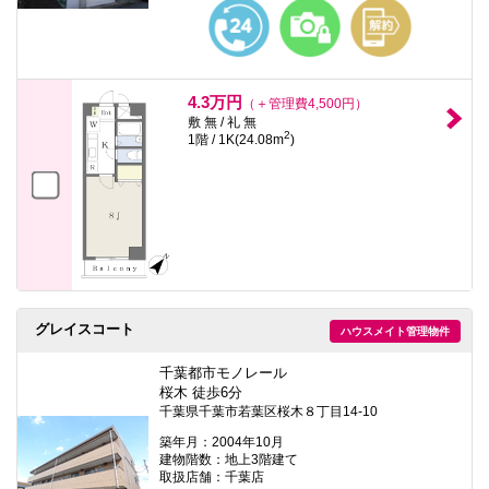
本
文
に
移
動
し
4.3万円
（＋管理費4,500円）
ま
敷 無 / 礼 無
す
2
1階 / 1K(24.08m
)
フ
ッ
タ
情
報
に
移
動
し
ま
す
グレイスコート
ハウスメイト管理物件
千葉都市モノレール
桜木 徒歩6分
千葉県千葉市若葉区桜木８丁目14-10
築年月：2004年10月
建物階数：地上3階建て
取扱店舗：千葉店