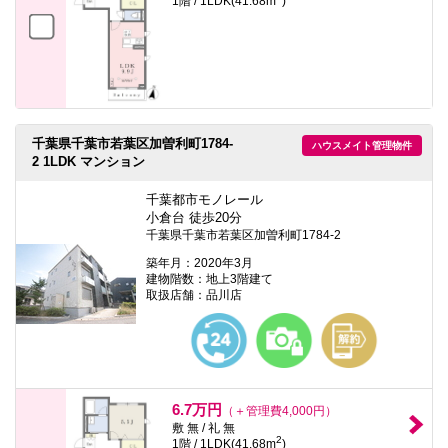
1階 / 1LDK(41.68m
)
千葉県千葉市若葉区加曽利町1784-
ハウスメイト管理物件
2 1LDK マンション
千葉都市モノレール
小倉台 徒歩20分
千葉県千葉市若葉区加曽利町1784-2
築年月：2020年3月
建物階数：地上3階建て
取扱店舗：品川店
6.7万円
（＋管理費4,000円）
敷 無 / 礼 無
2
1階 / 1LDK(41.68m
)