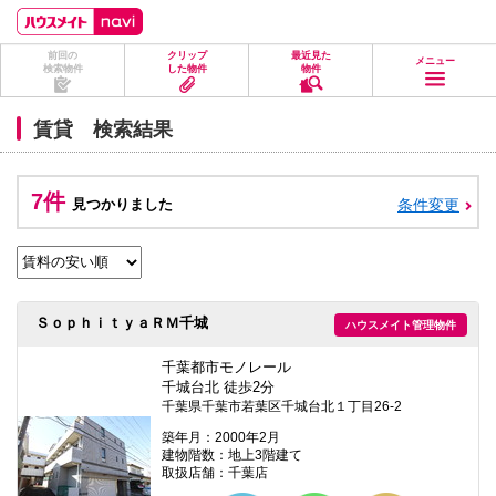
ペ
ペ
こ
こ
こ
ー
ー
こ
こ
こ
ジ
ジ
か
か
か
前回の
クリップ
最近見た
の
内
ら
ら
ら
メニュー
検索物件
した物件
物件
先
を
ヘ
本
フ
頭
移
ッ
文
ッ
に
動
ダ
に
タ
賃貸 検索結果
な
す
情
な
情
り
る
報
り
報
ま
た
に
ま
に
す。
め
な
す。
な
7件
見つかりました
条件変更
の
り
り
リ
ま
ま
ン
す。
す。
ク
で
す。
ヘ
ＳｏｐｈｉｔｙａＲＭ千城
ハウスメイト管理物件
ッ
ダ
情
千葉都市モノレール
報
千城台北 徒歩2分
に
千葉県千葉市若葉区千城台北１丁目26-2
移
動
築年月：2000年2月
し
建物階数：地上3階建て
ま
取扱店舗：千葉店
す