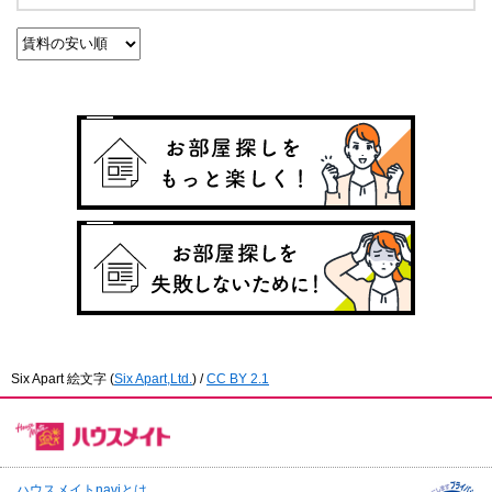
Six Apart 絵文字
(
Six Apart,Ltd.
) /
CC BY 2.1
ハウスメイトnaviとは