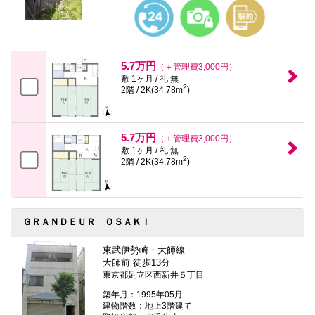
本
文
に
移
動
し
5.7万円
（＋管理費3,000円）
ま
敷 1ヶ月 / 礼 無
す
2
2階 / 2K(34.78m
)
フ
ッ
タ
情
5.7万円
（＋管理費3,000円）
報
敷 1ヶ月 / 礼 無
に
2
2階 / 2K(34.78m
)
移
動
し
ま
す
ＧＲＡＮＤＥＵＲ ＯＳＡＫＩ
東武伊勢崎・大師線
大師前 徒歩13分
東京都足立区西新井５丁目
築年月：1995年05月
建物階数：地上3階建て