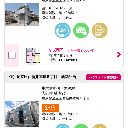
東京都足立区江北５丁目13-4
築年月：2014年1月
建物階数：地上2階建て
取扱店舗：北千住店
9.6万円
（＋管理費3,500円）
敷 無 / 礼 2ヶ月
2
1階 / 1LDK(45m
)
仮）足立区西新井本町５丁目 新築計画
ハウスメイト管理物件
東武伊勢崎・大師線
大師前 徒歩9分
東京都足立区西新井本町５丁目
建物階数：地上3階建て
取扱店舗：北千住店