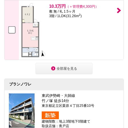
10.3万円
（＋管理費4,300円）
敷 無 / 礼 1.5ヶ月
2
3階 / 1LDK(31.26m
)
全部屋を見る
ブランノワレ
東武伊勢崎・大師線
竹ノ塚 徒歩14分
東京都足立区栗原４丁目25番10号
建物階数：地上3階地下0階建て
取扱店舗：青戸店