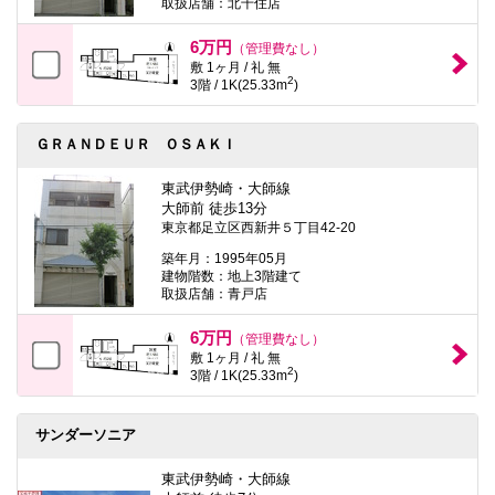
取扱店舗：北千住店
6万円
（管理費なし）
敷 1ヶ月 / 礼 無
2
3階 / 1K(25.33m
)
ＧＲＡＮＤＥＵＲ ＯＳＡＫＩ
東武伊勢崎・大師線
大師前 徒歩13分
東京都足立区西新井５丁目42-20
築年月：1995年05月
建物階数：地上3階建て
取扱店舗：青戸店
6万円
（管理費なし）
敷 1ヶ月 / 礼 無
2
3階 / 1K(25.33m
)
サンダーソニア
東武伊勢崎・大師線