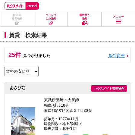
ペ
ペ
こ
こ
こ
ー
ー
こ
こ
こ
ジ
ジ
か
か
か
前回の
クリップ
最近見た
の
内
ら
ら
ら
メニュー
検索物件
した物件
物件
先
を
ヘ
本
フ
頭
移
ッ
文
ッ
に
動
ダ
に
タ
賃貸 検索結果
な
す
情
な
情
り
る
報
り
報
ま
た
に
ま
に
す。
め
な
す。
な
25件
見つかりました
条件変更
の
り
り
リ
ま
ま
ン
す。
す。
ク
で
す。
ヘ
あさひ荘
ハウスメイト管理物件
ッ
ダ
情
東武伊勢崎・大師線
報
梅島 徒歩18分
に
東京都足立区関原２丁目30-5
移
動
築年月：1977年11月
し
建物階数：地上2階建て
ま
取扱店舗：北千住店
す