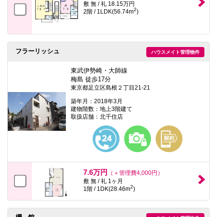
敷 無 / 礼 18.15万円
2
2階 / 1LDK(56.74m
)
フラーリッシュ
ハウスメイト管理物件
東武伊勢崎・大師線
梅島 徒歩17分
東京都足立区島根２丁目21-21
築年月：2018年3月
建物階数：地上3階建て
取扱店舗：北千住店
7.6万円
（＋管理費4,000円）
敷 無 / 礼 1ヶ月
2
1階 / 1DK(28.46m
)