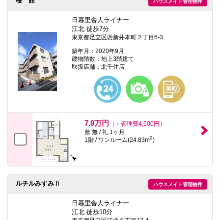
櫻 館
ハウスメイト管理物件
日暮里舎人ライナー
江北 徒歩7分
東京都足立区西新井本町２丁目6-3
築年月：2020年9月
建物階数：地上3階建て
取扱店舗：北千住店
7.9万円
（＋管理費4,500円）
敷 無 / 礼 1ヶ月
2
1階 / ワンルーム(24.83m
)
ルチルみすみⅡ
ハウスメイト管理物件
日暮里舎人ライナー
江北 徒歩10分