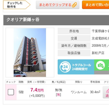
クオリア新鎌ヶ谷
所在地
千葉県鎌ケ谷
交通
京成電鉄松
築年月／建物階数
2008年3
取扱店舗
新松戸店
チェック
階数
賃料（＋管理費）
敷／礼[保証]
間取り
専有面積
クリ
7.4
無/無
万円
2
5階
ワンルーム
30.4m
[
無
]
（+5,000円）