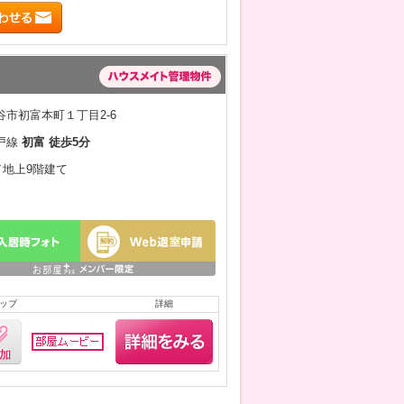
市初富本町１丁目2-6
戸線
初富 徒歩5分
月／地上9階建て
ップ
詳細