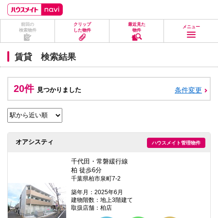
ペ
ペ
こ
こ
こ
ー
ー
こ
こ
こ
ジ
ジ
か
か
か
前回の
クリップ
最近見た
の
内
ら
ら
ら
メニュー
検索物件
した物件
物件
先
を
ヘ
本
フ
頭
移
ッ
文
ッ
に
動
ダ
に
タ
賃貸 検索結果
な
す
情
な
情
り
る
報
り
報
ま
た
に
ま
に
す。
め
な
す。
な
20件
見つかりました
条件変更
の
り
り
リ
ま
ま
ン
す。
す。
ク
で
す。
ヘ
オアシスティ
ハウスメイト管理物件
ッ
ダ
情
千代田・常磐緩行線
報
柏 徒歩6分
に
千葉県柏市泉町7-2
移
動
築年月：2025年6月
し
建物階数：地上3階建て
ま
取扱店舗：柏店
す