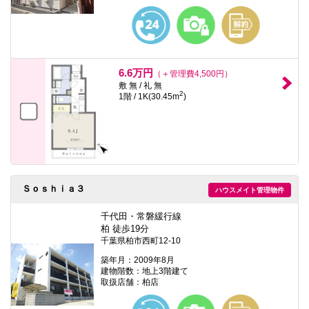
6.6万円
（＋管理費4,500円）
敷 無 / 礼 無
2
1階 / 1K(30.45m
)
Ｓｏｓｈｉａ３
ハウスメイト管理物件
千代田・常磐緩行線
柏 徒歩19分
千葉県柏市西町12-10
築年月：2009年8月
建物階数：地上3階建て
取扱店舗：柏店