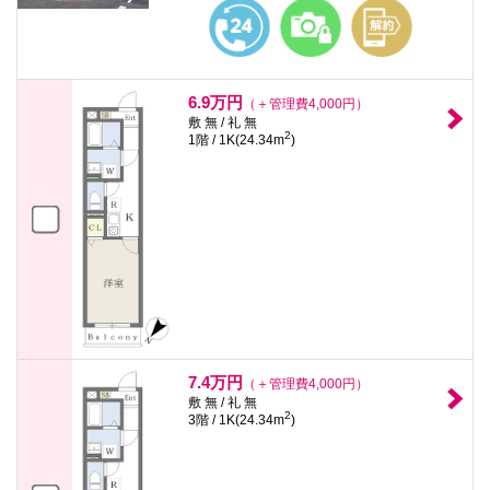
本
文
に
移
動
し
6.9万円
（＋管理費4,000円）
ま
敷 無 / 礼 無
す
2
1階 / 1K(24.34m
)
フ
ッ
タ
情
報
に
移
動
し
ま
す
7.4万円
（＋管理費4,000円）
敷 無 / 礼 無
2
3階 / 1K(24.34m
)