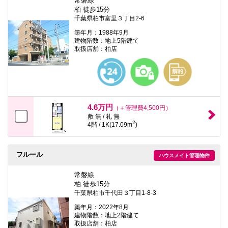
常磐線
柏 徒歩15分
千葉県柏市富里３丁目2-6
築年月：1988年9月
建物階数：地上5階建て
取扱店舗：柏店
4.6万円
（＋管理費4,500円）
敷 無 / 礼 無
2
4階 / 1K(17.09m
)
フルール
ハウスメイト管理物件
常磐線
柏 徒歩15分
千葉県柏市千代田３丁目1-8-3
築年月：2022年8月
建物階数：地上2階建て
取扱店舗：柏店