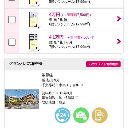
2
5階 / ワンルーム(17.99m
)
4万円
（＋管理費7,500円）
敷 無 / 礼 無
2
6階 / ワンルーム(17.99m
)
4.1万円
（＋管理費7,500円）
敷 無 / 礼 1ヶ月
2
7階 / ワンルーム(17.99m
)
グランパパス柏中央
ハウスメイト管理物件
常磐線
柏 徒歩9分
千葉県柏市中央１丁目8-13
築年月：2016年8月
建物階数：地上3階建て
取扱店舗：柏店