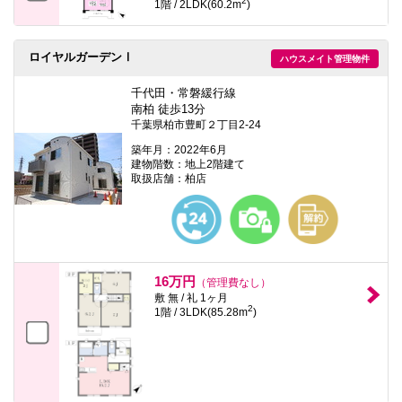
2
1階 / 2LDK(60.2m
)
ロイヤルガーデンⅠ
ハウスメイト管理物件
千代田・常磐緩行線
南柏 徒歩13分
千葉県柏市豊町２丁目2-24
築年月：2022年6月
建物階数：地上2階建て
取扱店舗：柏店
16万円
（管理費なし）
敷 無 / 礼 1ヶ月
2
1階 / 3LDK(85.28m
)