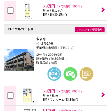
6.9万円
（＋管理費4,500円）
敷 無 / 礼 1ヶ月
2
1階 / 1K(30.15m
)
ロイヤルコートⅡ
ハウスメイト管理物件
常磐線
柏 徒歩14分
千葉県柏市明原３丁目19-17
築年月：2004年3月
建物階数：地上3階建て
取扱店舗：柏店
5.9万円
（＋管理費4,000円）
敷 無 / 礼 無
2
3階 / ワンルーム(33.39m
)
6.3万円
（＋管理費4,000円）