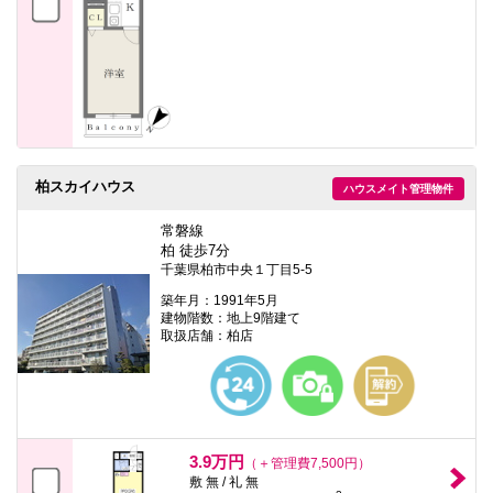
柏スカイハウス
ハウスメイト管理物件
常磐線
柏 徒歩7分
千葉県柏市中央１丁目5-5
築年月：1991年5月
建物階数：地上9階建て
取扱店舗：柏店
3.9万円
（＋管理費7,500円）
敷 無 / 礼 無