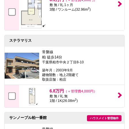
敷 無 / 礼 1ヶ月
2
3階 / ワンルーム(32.96m
)
ステラマリス
常磐線
柏 徒歩14分
千葉県柏市中央２丁目8-10
築年月：2003年9月
建物階数：地上2階建て
取扱店舗：柏店
6.8万円
（＋管理費4,000円）
敷 無 / 礼 無
2
1階 / 1K(26.08m
)
サンノーブル柏一番館
ハウスメイト管理物件