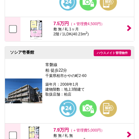
7.5万円
（＋管理費4,500円）
敷 無 / 礼 1ヶ月
2
2階 / 1LDK(40.23m
)
ソシア壱番館
ハウスメイト管理物件
常磐線
柏 徒歩22分
千葉県柏市かやの町2-60
築年月：2008年1月
建物階数：地上3階建て
取扱店舗：柏店
7.9万円
（＋管理費5,000円）
敷 無 / 礼 無