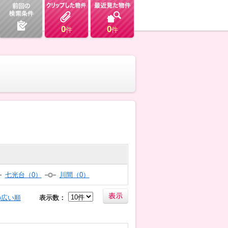
0
0
件
件
七光台（0）
川間（0）
の広い順
表示数：