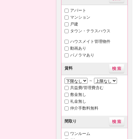
アパート
マンション
戸建
タウン・テラスハウス
ハウスメイト管理物件
動画あり
パノラマあり
賃料
～
共益費/管理費含む
敷金無し
礼金無し
仲介手数料無料
間取り
ワンルーム