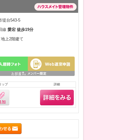
堤台543-5
田線
愛宕 徒歩19分
月／地上2階建て
リップ
詳細