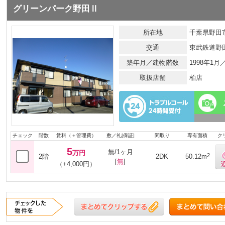
グリーンパーク野田Ⅱ
所在地
千葉県野田市
交通
東武鉄道野
築年月／建物階数
1998年1
取扱店舗
柏店
チェック
階数
賃料（＋管理費）
敷／礼[保証]
間取り
専有面積
ク
5
無/1ヶ月
万円
2
2階
2DK
50.12m
[
無
]
（+4,000円）