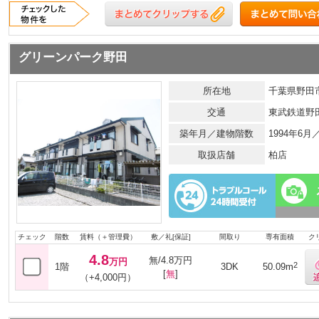
グリーンパーク野田
所在地
千葉県野田市
交通
東武鉄道野
築年月／建物階数
1994年6
取扱店舗
柏店
チェック
階数
賃料（＋管理費）
敷／礼[保証]
間取り
専有面積
ク
4.8
無/4.8万円
万円
2
1階
3DK
50.09m
[
無
]
（+4,000円）