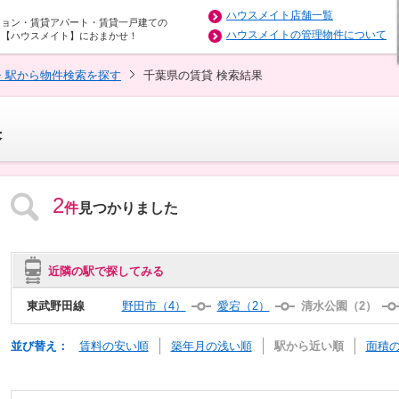
ハウスメイト店舗一覧
ション・賃貸アパート・賃貸一戸建ての
ハウスメイトの管理物件について
は【ハウスメイト】におまかせ！
・駅から物件検索を探す
千葉県の賃貸 検索結果
果
2
件
見つかりました
近隣の駅で探してみる
東武野田線
野田市（4）
愛宕（2）
清水公園（2）
並び替え：
賃料の安い順
築年月の浅い順
駅から近い順
面積