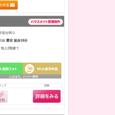
堤台90-1
田線
愛宕 徒歩18分
月／地上2階建て
リップ
詳細