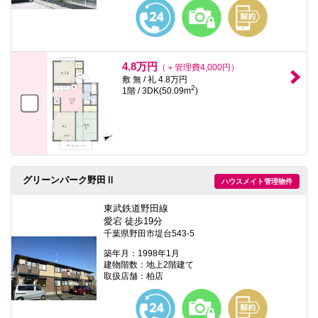
本
文
に
移
動
し
4.8万円
（＋管理費4,000円）
ま
敷 無 / 礼 4.8万円
す
2
1階 / 3DK(50.09m
)
フ
ッ
タ
情
報
に
移
動
グリーンパーク野田Ⅱ
ハウスメイト管理物件
し
ま
東武鉄道野田線
す
愛宕 徒歩19分
千葉県野田市堤台543-5
築年月：1998年1月
建物階数：地上2階建て
取扱店舗：柏店