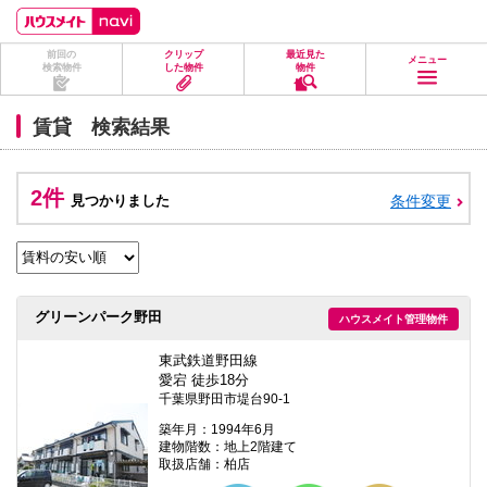
ペ
ペ
こ
こ
こ
ー
ー
こ
こ
こ
ジ
ジ
か
か
か
前回の
クリップ
最近見た
の
内
ら
ら
ら
メニュー
検索物件
した物件
物件
先
を
ヘ
本
フ
頭
移
ッ
文
ッ
に
動
ダ
に
タ
賃貸 検索結果
な
す
情
な
情
り
る
報
り
報
ま
た
に
ま
に
す。
め
な
す。
な
2件
見つかりました
条件変更
の
り
り
リ
ま
ま
ン
す。
す。
ク
で
す。
ヘ
グリーンパーク野田
ハウスメイト管理物件
ッ
ダ
情
東武鉄道野田線
報
愛宕 徒歩18分
に
千葉県野田市堤台90-1
移
動
築年月：1994年6月
し
建物階数：地上2階建て
ま
取扱店舗：柏店
す