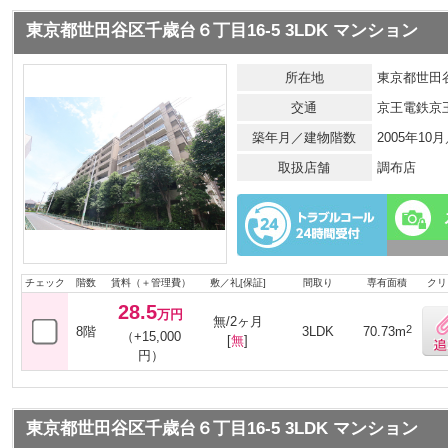
東京都世田谷区千歳台６丁目16-5 3LDK マンション
所在地
東京都世田谷
交通
京王電鉄京
築年月／建物階数
2005年10
取扱店舗
調布店
チェック
階数
賃料（＋管理費）
敷／礼[保証]
間取り
専有面積
クリ
28.5
万円
無/2ヶ月
2
8階
3LDK
70.73m
（+15,000
[
無
]
円）
東京都世田谷区千歳台６丁目16-5 3LDK マンション