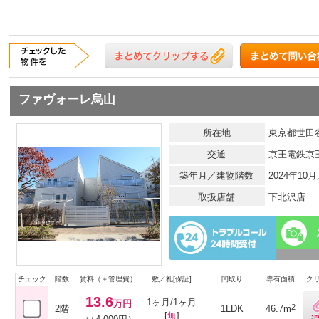
ファヴォーレ烏山
所在地
東京都世田谷
交通
京王電鉄京
築年月／建物階数
2024年10
取扱店舗
下北沢店
チェック
階数
賃料（＋管理費）
敷／礼[保証]
間取り
専有面積
ク
13.6
1ヶ月/1ヶ月
万円
2
2階
1LDK
46.7m
[
無
]