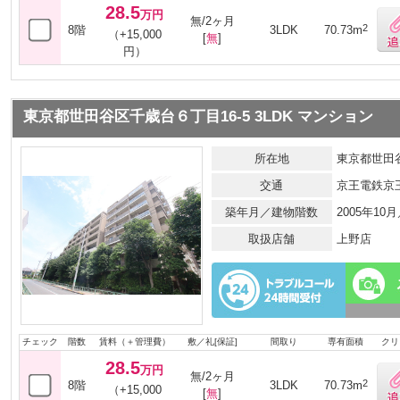
28.5
万円
無/2ヶ月
2
8階
3LDK
70.73m
（+15,000
[
無
]
円）
東京都世田谷区千歳台６丁目16-5 3LDK マンション
所在地
東京都世田谷
交通
京王電鉄京
築年月／建物階数
2005年10
取扱店舗
上野店
チェック
階数
賃料（＋管理費）
敷／礼[保証]
間取り
専有面積
クリ
28.5
万円
無/2ヶ月
2
8階
3LDK
70.73m
（+15,000
[
無
]