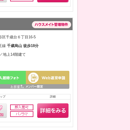
区千歳台６丁目16-5
王線
千歳烏山 徒歩18分
月／地上14階建て
ップ
詳細