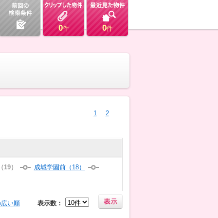
0
0
件
件
1
2
19）
成城学園前（18）
の広い順
表示数：