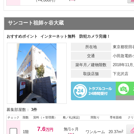
（+4,000円）
サンコート祖師ヶ谷大蔵
おすすめポイント
インターネット無料 防犯カメラ完備！
所在地
東京都世田谷
交通
小田急電鉄
築年月／建物階数
2018年11
取扱店舗
下北沢店
募集部屋数：
3件
チェック
階数
賃料（＋管理費）
敷／礼[保証]
間取り
専有面積
クリ
7.6
無/1ヶ月
万円
2
1階
ワンルーム
20.37m