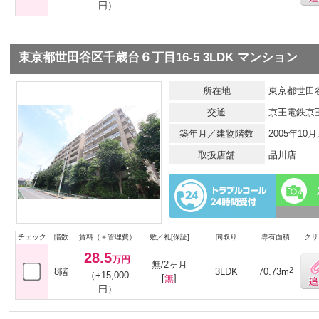
円）
東京都世田谷区千歳台６丁目16-5 3LDK マンション
所在地
東京都世田谷
交通
京王電鉄京
築年月／建物階数
2005年10
取扱店舗
品川店
チェック
階数
賃料（＋管理費）
敷／礼[保証]
間取り
専有面積
クリ
28.5
万円
無/2ヶ月
2
8階
3LDK
70.73m
（+15,000
[
無
]
円）