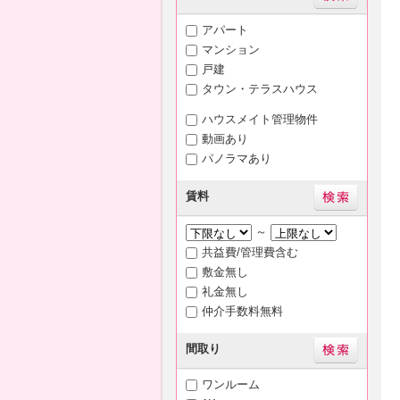
アパート
マンション
戸建
タウン・テラスハウス
ハウスメイト管理物件
動画あり
パノラマあり
賃料
～
共益費/管理費含む
敷金無し
礼金無し
仲介手数料無料
間取り
ワンルーム