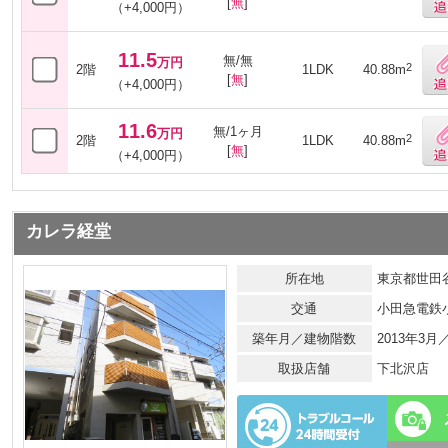
[
無
]
（+4,000円）
11.5
無/無
万円
2
2階
1LDK
40.88m
[
無
]
（+4,000円）
11.6
無/1ヶ月
万円
2
2階
1LDK
40.88m
[
無
]
（+4,000円）
カレラ経堂
所在地
東京都世田谷
交通
小田急電鉄
築年月／建物階数
2013年3
取扱店舗
下北沢店