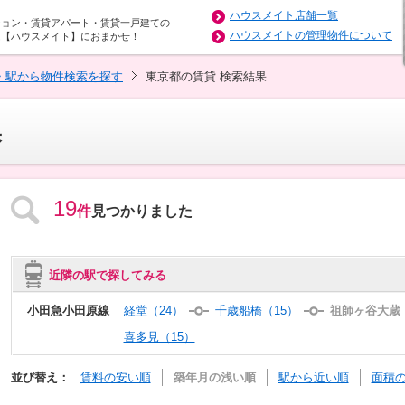
ハウスメイト店舗一覧
ション・賃貸アパート・賃貸一戸建ての
ハウスメイトの管理物件について
は【ハウスメイト】におまかせ！
・駅から物件検索を探す
東京都の賃貸 検索結果
果
19
件
見つかりました
近隣の駅で探してみる
小田急小田原線
経堂（24）
千歳船橋（15）
祖師ヶ谷大蔵（
喜多見（15）
並び替え：
賃料の安い順
築年月の浅い順
駅から近い順
面積