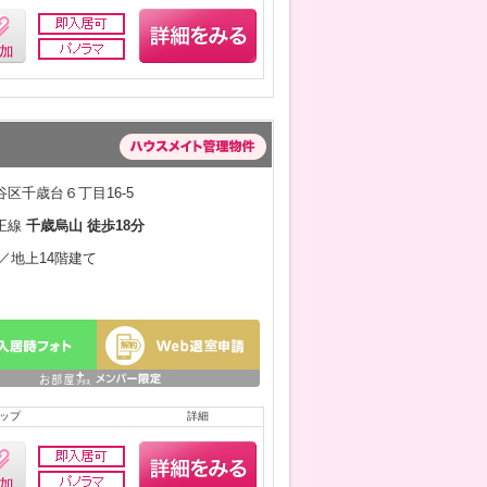
区千歳台６丁目16-5
王線
千歳烏山 徒歩18分
月／地上14階建て
ップ
詳細