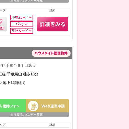
ップ
詳細
区千歳台６丁目16-5
王線
千歳烏山 徒歩18分
月／地上14階建て
ップ
詳細