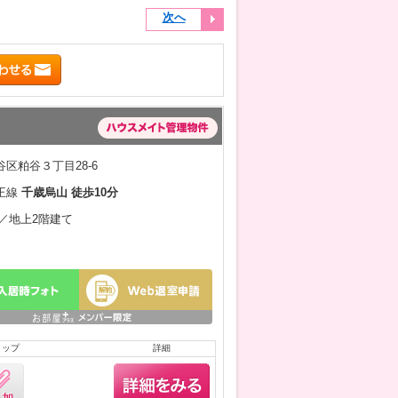
次へ
区粕谷３丁目28-6
王線
千歳烏山 徒歩10分
月／地上2階建て
リップ
詳細