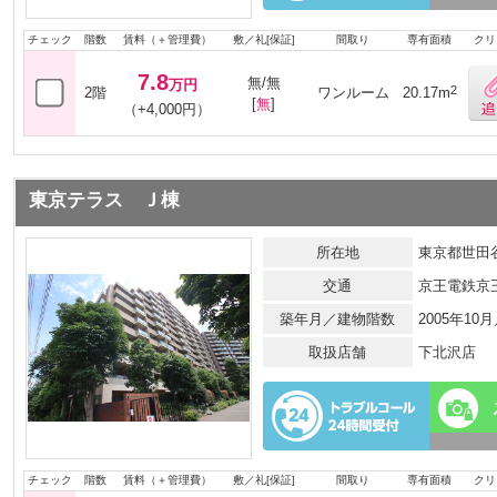
チェック
階数
賃料（＋管理費）
敷／礼[保証]
間取り
専有面積
クリ
7.8
無/無
万円
2
2階
ワンルーム
20.17m
[
無
]
（+4,000円）
東京テラス Ｊ棟
所在地
東京都世田谷
交通
京王電鉄京
築年月／建物階数
2005年10
取扱店舗
下北沢店
チェック
階数
賃料（＋管理費）
敷／礼[保証]
間取り
専有面積
クリ