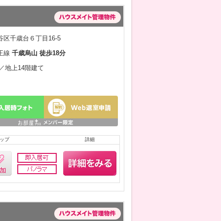
区千歳台６丁目16-5
王線
千歳烏山 徒歩18分
月／地上14階建て
ップ
詳細