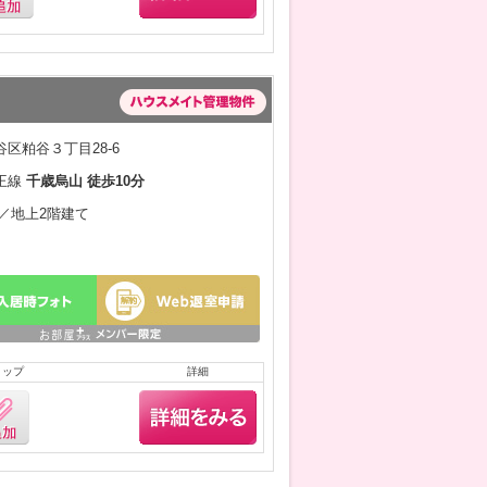
区粕谷３丁目28-6
王線
千歳烏山 徒歩10分
月／地上2階建て
リップ
詳細