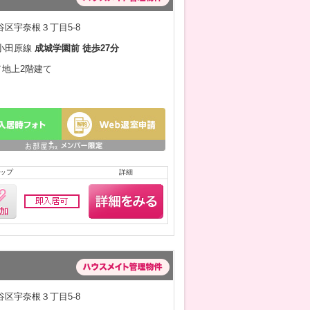
区宇奈根３丁目5-8
小田原線
成城学園前 徒歩27分
月／地上2階建て
ップ
詳細
区宇奈根３丁目5-8