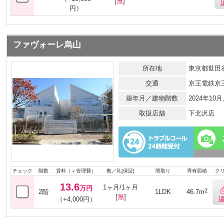
[
無
]
円）
ファヴォーレ烏山
所在地
東京都世田谷
交通
京王電鉄京
築年月／建物階数
2024年10
取扱店舗
下北沢店
チェック
階数
賃料（＋管理費）
敷／礼[保証]
間取り
専有面積
ク
13.6
1ヶ月/1ヶ月
万円
2
2階
1LDK
46.7m
[
無
]
（+4,000円）