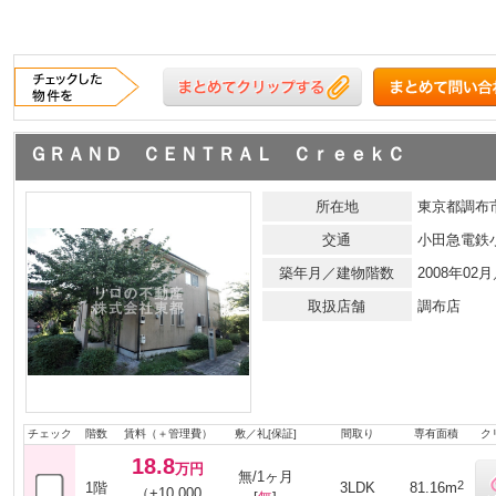
ＧＲＡＮＤ ＣＥＮＴＲＡＬ ＣｒｅｅｋＣ
所在地
東京都調布市
交通
小田急電鉄
築年月／建物階数
2008年02
取扱店舗
調布店
チェック
階数
賃料（＋管理費）
敷／礼[保証]
間取り
専有面積
ク
18.8
万円
無/1ヶ月
2
1階
3LDK
81.16m
（+10,000