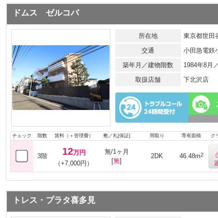
ドムス ゼルコバ
所在地
東京都世田谷
交通
小田急電鉄
築年月／建物階数
1984年8
取扱店舗
下北沢店
チェック
階数
賃料（＋管理費）
敷／礼[保証]
間取り
専有面積
ク
12
無/1ヶ月
万円
2
3階
2DK
46.48m
[
無
]
（+7,000円）
トレス・プラタ喜多見