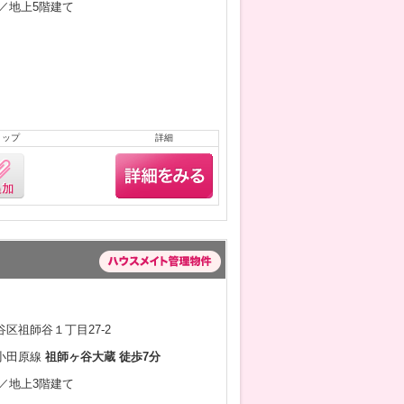
月／地上5階建て
リップ
詳細
区祖師谷１丁目27-2
小田原線
祖師ヶ谷大蔵 徒歩7分
月／地上3階建て