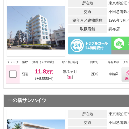
所在地
東京都狛江市
交通
小田急電鉄
築年月／建物階数
1995年3
取扱店舗
調布店
チェック
階数
賃料（＋管理費）
敷／礼[保証]
間取り
専有面積
クリ
11.8
無/1ヶ月
万円
2
5階
2DK
44m
[
無
]
（+8,000円）
一の橋サンハイツ
所在地
東京都狛江市
交通
小田急電鉄