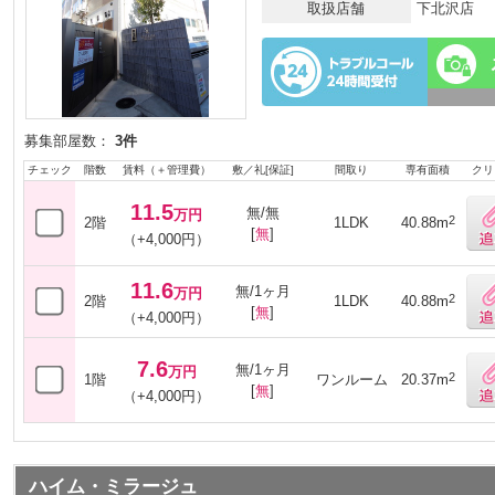
取扱店舗
下北沢店
募集部屋数：
3件
チェック
階数
賃料（＋管理費）
敷／礼[保証]
間取り
専有面積
クリ
11.5
無/無
万円
2
2階
1LDK
40.88m
[
無
]
（+4,000円）
11.6
無/1ヶ月
万円
2
2階
1LDK
40.88m
[
無
]
（+4,000円）
7.6
無/1ヶ月
万円
2
1階
ワンルーム
20.37m
[
無
]
（+4,000円）
ハイム・ミラージュ