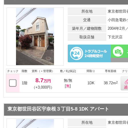
所在地
東京都世田谷
交通
小田急電鉄
築年月／建物階数
2004年2
取扱店舗
下北沢店
チェック
階数
賃料（＋管理費）
敷／礼[保証]
間取り
専有面積
クリ
8.7
無/無
万円
2
1階
1DK
38.72m
[
無
]
（+3,000円）
東京都世田谷区宇奈根３丁目5-8 1DK アパート
所在地
東京都世田谷