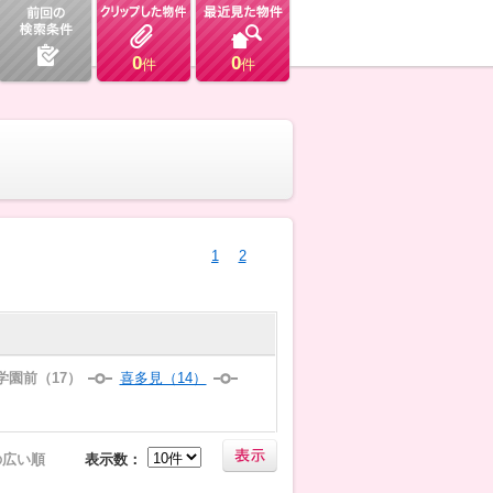
0
0
件
件
1
2
学園前（17）
喜多見（14）
の広い順
表示数：