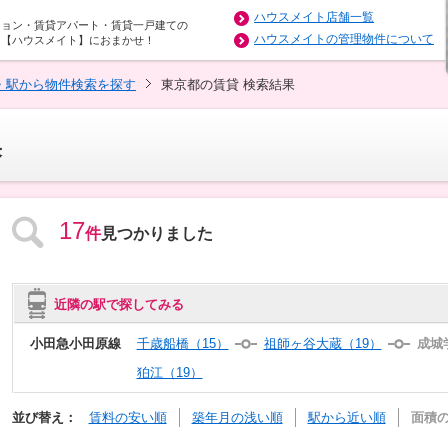
ハウスメイト店舗一覧
ション・賃貸アパート・賃貸一戸建ての
ハウスメイトの管理物件について
は【ハウスメイト】におまかせ！
・駅から物件検索を探す
東京都の賃貸 検索結果
果
17
件
見つかりました
近隣の駅で探してみる
小田急小田原線
千歳船橋（15）
祖師ヶ谷大蔵（19）
成城
狛江（19）
並び替え：
賃料の安い順
築年月の浅い順
駅から近い順
面積