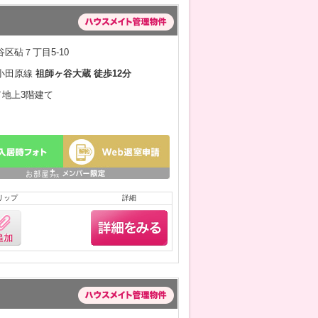
区砧７丁目5-10
小田原線
祖師ヶ谷大蔵 徒歩12分
月／地上3階建て
リップ
詳細