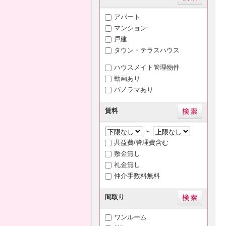
アパート
マンション
戸建
タウン・テラスハウス
ハウスメイト管理物件
動画あり
パノラマあり
賃料
～
共益費/管理費含む
敷金無し
礼金無し
仲介手数料無料
間取り
ワンルーム