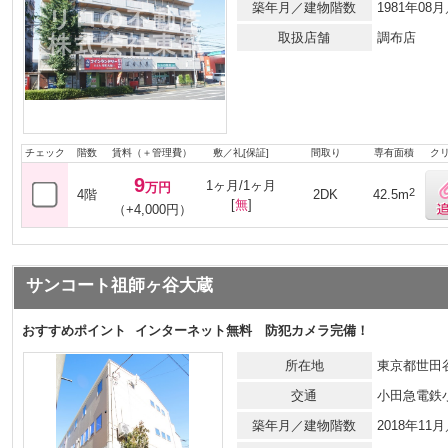
築年月／建物階数
1981年08
取扱店舗
調布店
チェック
階数
賃料（＋管理費）
敷／礼[保証]
間取り
専有面積
ク
9
1ヶ月/1ヶ月
万円
2
4階
2DK
42.5m
[
無
]
（+4,000円）
サンコート祖師ヶ谷大蔵
おすすめポイント
インターネット無料 防犯カメラ完備！
所在地
東京都世田谷
交通
小田急電鉄
築年月／建物階数
2018年11