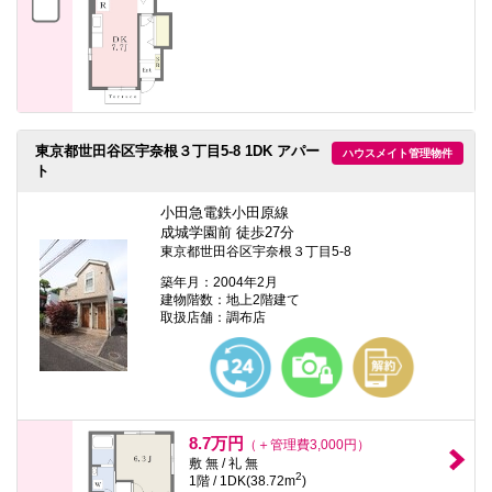
東京都世田谷区宇奈根３丁目5-8 1DK アパー
ハウスメイト管理物件
ト
小田急電鉄小田原線
成城学園前 徒歩27分
東京都世田谷区宇奈根３丁目5-8
築年月：2004年2月
建物階数：地上2階建て
取扱店舗：調布店
8.7万円
（＋管理費3,000円）
敷 無 / 礼 無
2
1階 / 1DK(38.72m
)