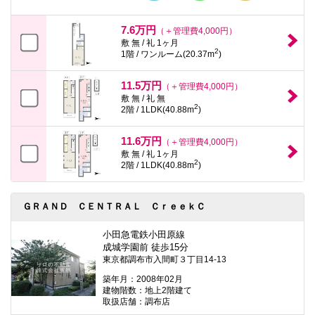
7.6万円
（＋管理費4,000円）
敷 無 / 礼 1ヶ月
2
1階 / ワンルーム(20.37m
)
11.5万円
（＋管理費4,000円）
敷 無 / 礼 無
2
2階 / 1LDK(40.88m
)
11.6万円
（＋管理費4,000円）
敷 無 / 礼 1ヶ月
2
2階 / 1LDK(40.88m
)
ＧＲＡＮＤ ＣＥＮＴＲＡＬ ＣｒｅｅｋＣ
小田急電鉄小田原線
成城学園前 徒歩15分
東京都調布市入間町３丁目14-13
築年月：2008年02月
建物階数：地上2階建て
取扱店舗：調布店