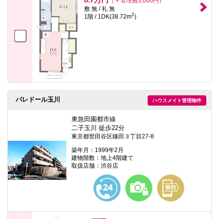
（＋管理費3,000円）
敷 無 / 礼 無
2
1階 / 1DK(38.72m
)
パレドール玉川
ハウスメイト管理物件
東急田園都市線
二子玉川 徒歩22分
東京都世田谷区鎌田３丁目27-8
築年月：1999年2月
建物階数：地上4階建て
取扱店舗：渋谷店