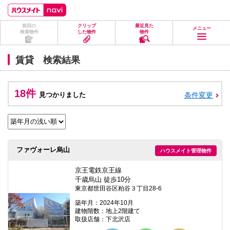
ペ
ペ
こ
こ
こ
ー
ー
こ
こ
こ
ジ
ジ
か
か
か
前回の
クリップ
最近見た
の
内
ら
ら
ら
メニュー
検索物件
した物件
物件
先
を
ヘ
本
フ
頭
移
ッ
文
ッ
に
動
ダ
に
タ
賃貸 検索結果
な
す
情
な
情
り
る
報
り
報
ま
た
に
ま
に
す。
め
な
す。
な
18件
見つかりました
条件変更
の
り
り
リ
ま
ま
ン
す。
す。
ク
で
す。
ヘ
ファヴォーレ烏山
ハウスメイト管理物件
ッ
ダ
情
京王電鉄京王線
報
千歳烏山 徒歩10分
に
東京都世田谷区粕谷３丁目28-6
移
動
築年月：2024年10月
し
建物階数：地上2階建て
ま
取扱店舗：下北沢店
す