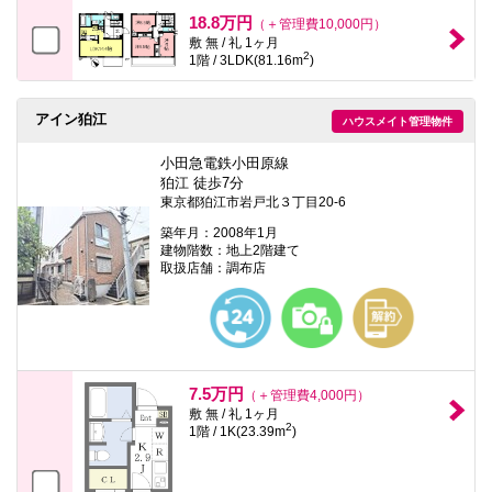
18.8万円
（＋管理費10,000円）
敷 無 / 礼 1ヶ月
2
1階 / 3LDK(81.16m
)
アイン狛江
ハウスメイト管理物件
小田急電鉄小田原線
狛江 徒歩7分
東京都狛江市岩戸北３丁目20-6
築年月：2008年1月
建物階数：地上2階建て
取扱店舗：調布店
7.5万円
（＋管理費4,000円）
敷 無 / 礼 1ヶ月
2
1階 / 1K(23.39m
)