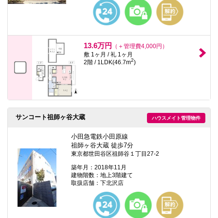
本
文
に
移
動
し
13.6万円
（＋管理費4,000円）
ま
敷 1ヶ月 / 礼 1ヶ月
す
2
2階 / 1LDK(46.7m
)
フ
ッ
タ
情
報
に
移
サンコート祖師ヶ谷大蔵
ハウスメイト管理物件
動
し
小田急電鉄小田原線
ま
す
祖師ヶ谷大蔵 徒歩7分
東京都世田谷区祖師谷１丁目27-2
築年月：2018年11月
建物階数：地上3階建て
取扱店舗：下北沢店