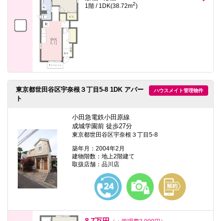
2
1階 / 1DK(38.72m
)
東京都世田谷区宇奈根３丁目5-8 1DK アパー
ハウスメイト管理物件
ト
小田急電鉄小田原線
成城学園前 徒歩27分
東京都世田谷区宇奈根３丁目5-8
築年月：2004年2月
建物階数：地上2階建て
取扱店舗：品川店
8.7万円