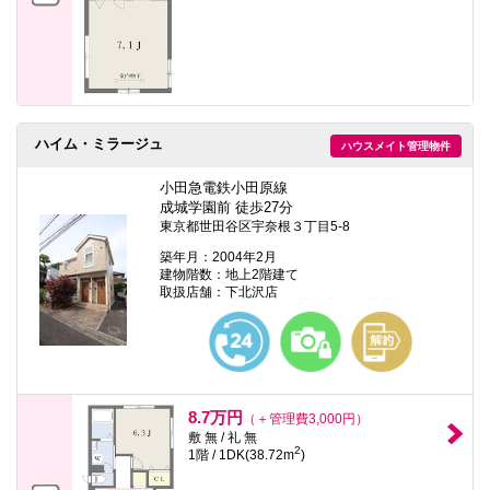
ハイム・ミラージュ
ハウスメイト管理物件
小田急電鉄小田原線
成城学園前 徒歩27分
東京都世田谷区宇奈根３丁目5-8
築年月：2004年2月
建物階数：地上2階建て
取扱店舗：下北沢店
8.7万円
（＋管理費3,000円）
敷 無 / 礼 無
2
1階 / 1DK(38.72m
)