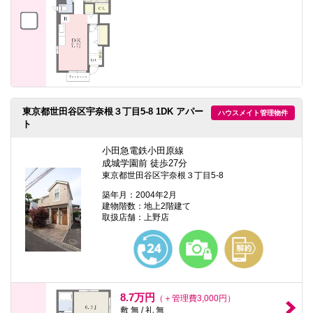
東京都世田谷区宇奈根３丁目5-8 1DK アパー
ハウスメイト管理物件
ト
小田急電鉄小田原線
成城学園前 徒歩27分
東京都世田谷区宇奈根３丁目5-8
築年月：2004年2月
建物階数：地上2階建て
取扱店舗：上野店
8.7万円
（＋管理費3,000円）
敷 無 / 礼 無