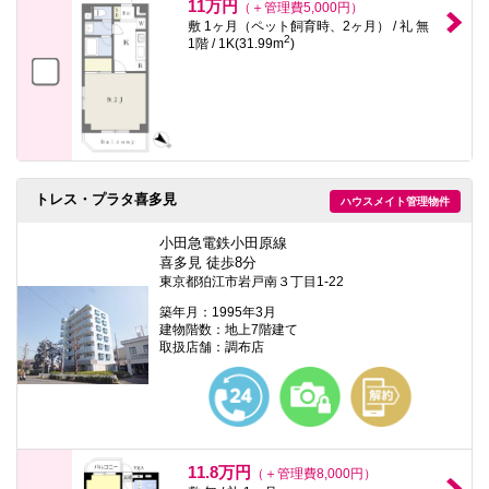
11万円
（＋管理費5,000円）
敷 1ヶ月（ペット飼育時、2ヶ月） / 礼 無
2
1階 / 1K(31.99m
)
トレス・プラタ喜多見
ハウスメイト管理物件
小田急電鉄小田原線
喜多見 徒歩8分
東京都狛江市岩戸南３丁目1-22
築年月：1995年3月
建物階数：地上7階建て
取扱店舗：調布店
11.8万円
（＋管理費8,000円）