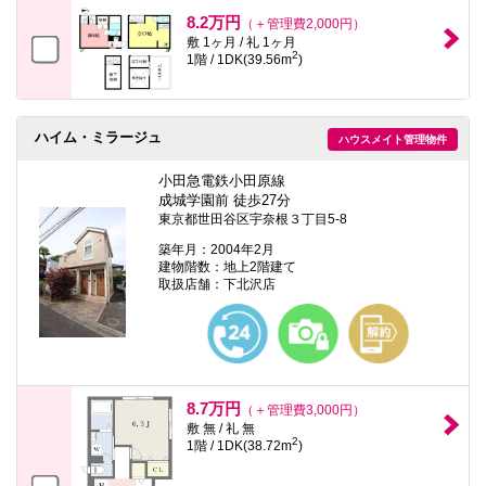
8.2万円
（＋管理費2,000円）
敷 1ヶ月 / 礼 1ヶ月
2
1階 / 1DK(39.56m
)
ハイム・ミラージュ
ハウスメイト管理物件
小田急電鉄小田原線
成城学園前 徒歩27分
東京都世田谷区宇奈根３丁目5-8
築年月：2004年2月
建物階数：地上2階建て
取扱店舗：下北沢店
8.7万円
（＋管理費3,000円）
敷 無 / 礼 無
2
1階 / 1DK(38.72m
)