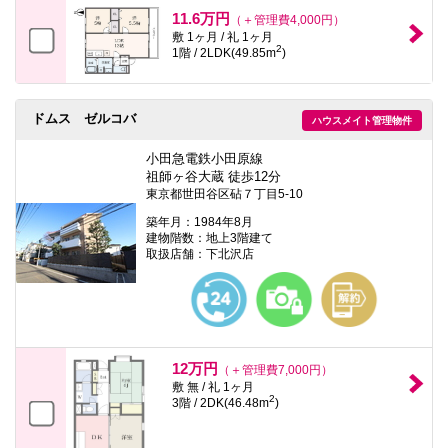
本
11.6万円
（＋管理費4,000円）
文
敷 1ヶ月 / 礼 1ヶ月
に
2
1階 / 2LDK(49.85m
)
移
動
し
ま
ドムス ゼルコバ
す
ハウスメイト管理物件
フ
ッ
小田急電鉄小田原線
タ
祖師ヶ谷大蔵 徒歩12分
情
東京都世田谷区砧７丁目5-10
報
に
築年月：1984年8月
移
建物階数：地上3階建て
動
取扱店舗：下北沢店
し
ま
す
12万円
（＋管理費7,000円）
敷 無 / 礼 1ヶ月
2
3階 / 2DK(46.48m
)