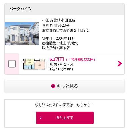
パークハイツ
小田急電鉄小田原線
喜多見 徒歩20分
東京都狛江市西野川２丁目8-1
築年月：2004年11月
建物階数：地上2階建て
取扱店舗：調布店
6.2万円
（＋管理費6,000円）
敷 無 / 礼 1ヶ月
2
1階 / 1K(25m
)
もっと見る
絞り込んだ条件の変更はこちらから！
条件を変更