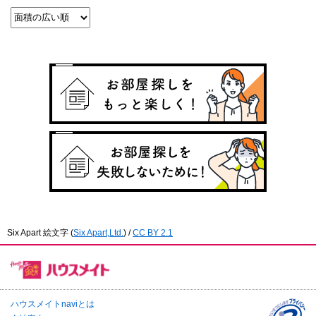
Six Apart 絵文字
(
Six Apart,Ltd.
) /
CC BY 2.1
ハウスメイトnaviとは