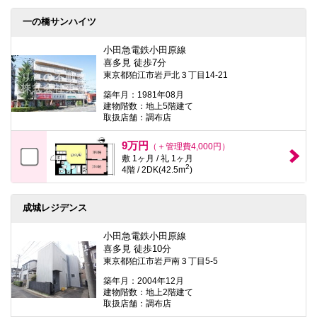
一の橋サンハイツ
小田急電鉄小田原線
喜多見 徒歩7分
東京都狛江市岩戸北３丁目14-21
築年月：1981年08月
建物階数：地上5階建て
取扱店舗：調布店
9万円
（＋管理費4,000円）
敷 1ヶ月 / 礼 1ヶ月
2
4階 / 2DK(42.5m
)
成城レジデンス
小田急電鉄小田原線
喜多見 徒歩10分
東京都狛江市岩戸南３丁目5-5
築年月：2004年12月
建物階数：地上2階建て
取扱店舗：調布店