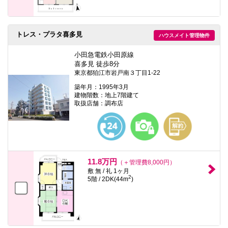
トレス・プラタ喜多見
ハウスメイト管理物件
小田急電鉄小田原線
喜多見 徒歩8分
東京都狛江市岩戸南３丁目1-22
築年月：1995年3月
建物階数：地上7階建て
取扱店舗：調布店
11.8万円
（＋管理費8,000円）
敷 無 / 礼 1ヶ月
2
5階 / 2DK(44m
)