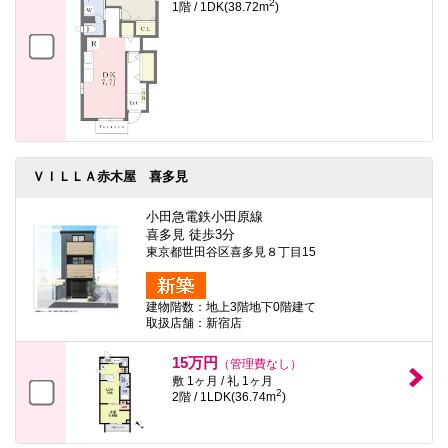
2
1階 / 1DK(38.72m
)
ＶＩＬＬＡ赤木屋 喜多見
小田急電鉄小田原線
喜多見 徒歩3分
東京都世田谷区喜多見８丁目15
建物階数：地上3階地下0階建て
取扱店舗：新宿店
15万円
（管理費なし）
敷 1ヶ月 / 礼 1ヶ月
2
2階 / 1LDK(36.74m
)