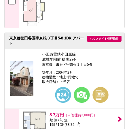
東京都世田谷区宇奈根３丁目5-8 1DK アパー
ハウスメイト管理物件
ト
小田急電鉄小田原線
成城学園前 徒歩27分
東京都世田谷区宇奈根３丁目5-8
築年月：2004年2月
建物階数：地上2階建て
取扱店舗：上野店
8.7万円
（＋管理費3,000円）
敷 無 / 礼 無
2
1階 / 1DK(38.72m
)