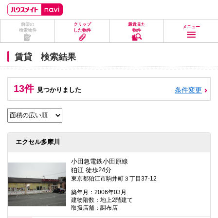
ペ
ペ
こ
こ
こ
ー
ー
こ
こ
こ
ジ
ジ
か
か
か
前回の
クリップ
最近見た
の
内
ら
ら
ら
メニュー
検索物件
した物件
物件
先
を
ヘ
本
フ
頭
移
ッ
文
ッ
に
動
ダ
に
タ
賃貸 検索結果
な
す
情
な
情
り
る
報
り
報
ま
た
に
ま
に
す。
め
な
す。
な
13件
見つかりました
条件変更
の
り
り
リ
ま
ま
ン
す。
す。
ク
で
す。
ヘ
エクセル多摩川
ッ
ダ
情
小田急電鉄小田原線
報
狛江 徒歩24分
に
東京都狛江市駒井町３丁目37-12
移
動
築年月：2006年03月
し
建物階数：地上2階建て
ま
取扱店舗：調布店
す