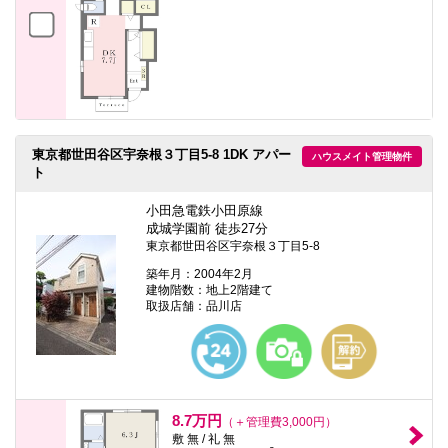
東京都世田谷区宇奈根３丁目5-8 1DK アパー
ハウスメイト管理物件
ト
小田急電鉄小田原線
成城学園前 徒歩27分
東京都世田谷区宇奈根３丁目5-8
築年月：2004年2月
建物階数：地上2階建て
取扱店舗：品川店
8.7万円
（＋管理費3,000円）
敷 無 / 礼 無