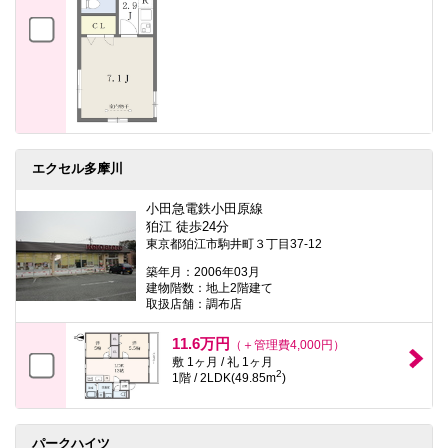
エクセル多摩川
小田急電鉄小田原線
狛江 徒歩24分
東京都狛江市駒井町３丁目37-12
築年月：2006年03月
建物階数：地上2階建て
取扱店舗：調布店
11.6万円
（＋管理費4,000円）
敷 1ヶ月 / 礼 1ヶ月
2
1階 / 2LDK(49.85m
)
パークハイツ