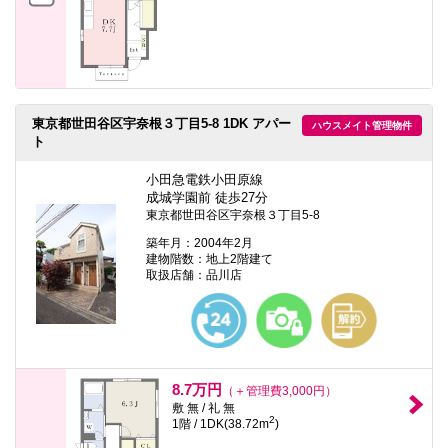
東京都世田谷区宇奈根３丁目5-8 1DK アパー
ハウスメイト管理物件
ト
小田急電鉄小田原線
成城学園前 徒歩27分
東京都世田谷区宇奈根３丁目5-8
築年月：2004年2月
建物階数：地上2階建て
取扱店舗：品川店
8.7万円
（＋管理費3,000円）
敷 無 / 礼 無
2
1階 / 1DK(38.72m
)