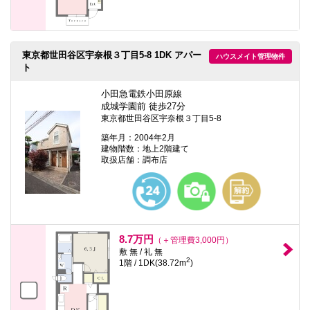
東京都世田谷区宇奈根３丁目5-8 1DK アパー
ハウスメイト管理物件
ト
小田急電鉄小田原線
成城学園前 徒歩27分
東京都世田谷区宇奈根３丁目5-8
築年月：2004年2月
建物階数：地上2階建て
取扱店舗：調布店
8.7万円
（＋管理費3,000円）
敷 無 / 礼 無
2
1階 / 1DK(38.72m
)