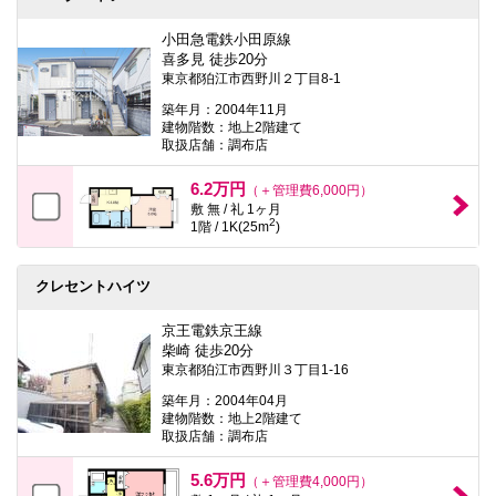
小田急電鉄小田原線
喜多見 徒歩20分
東京都狛江市西野川２丁目8-1
築年月：2004年11月
建物階数：地上2階建て
取扱店舗：調布店
6.2万円
（＋管理費6,000円）
敷 無 / 礼 1ヶ月
2
1階 / 1K(25m
)
クレセントハイツ
京王電鉄京王線
柴崎 徒歩20分
東京都狛江市西野川３丁目1-16
築年月：2004年04月
建物階数：地上2階建て
取扱店舗：調布店
5.6万円
（＋管理費4,000円）