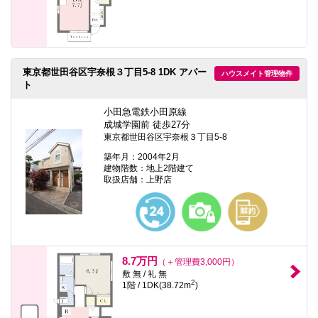
東京都世田谷区宇奈根３丁目5-8 1DK アパー
ハウスメイト管理物件
ト
小田急電鉄小田原線
成城学園前 徒歩27分
東京都世田谷区宇奈根３丁目5-8
築年月：2004年2月
建物階数：地上2階建て
取扱店舗：上野店
8.7万円
（＋管理費3,000円）
敷 無 / 礼 無
2
1階 / 1DK(38.72m
)