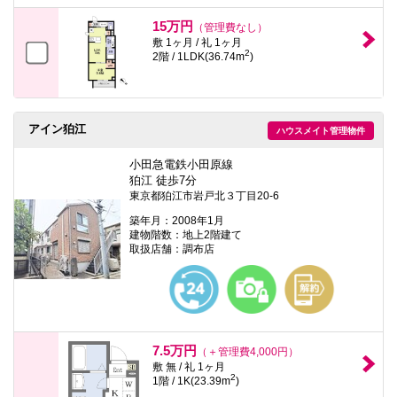
本
文
15万円
（管理費なし）
に
敷 1ヶ月 / 礼 1ヶ月
移
2
2階 / 1LDK(36.74m
)
動
し
ま
す
フ
アイン狛江
ハウスメイト管理物件
ッ
タ
情
小田急電鉄小田原線
報
狛江 徒歩7分
に
東京都狛江市岩戸北３丁目20-6
移
動
築年月：2008年1月
し
建物階数：地上2階建て
ま
取扱店舗：調布店
す
7.5万円
（＋管理費4,000円）
敷 無 / 礼 1ヶ月
2
1階 / 1K(23.39m
)