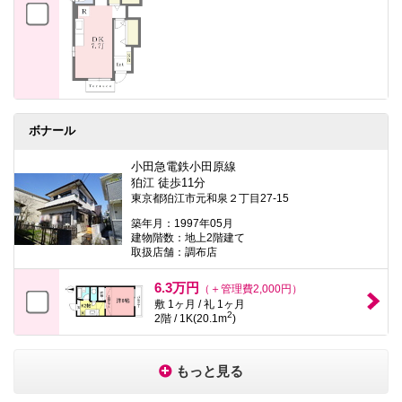
ボナール
小田急電鉄小田原線
狛江 徒歩11分
東京都狛江市元和泉２丁目27-15
築年月：1997年05月
建物階数：地上2階建て
取扱店舗：調布店
6.3万円
（＋管理費2,000円）
敷 1ヶ月 / 礼 1ヶ月
2
2階 / 1K(20.1m
)
もっと見る