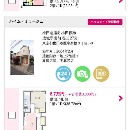
敷 1ヶ月 / 礼 1ヶ月
2
2階 / 1K(22.98m
)
ハイム・ミラージュ
ハウスメイト管理物件
小田急電鉄小田原線
成城学園前 徒歩27分
東京都世田谷区宇奈根３丁目5-8
築年月：2004年2月
建物階数：地上2階建て
取扱店舗：下北沢店
8.7万円
（＋管理費3,000円）
敷 無 / 礼 無
2
1階 / 1DK(38.72m
)