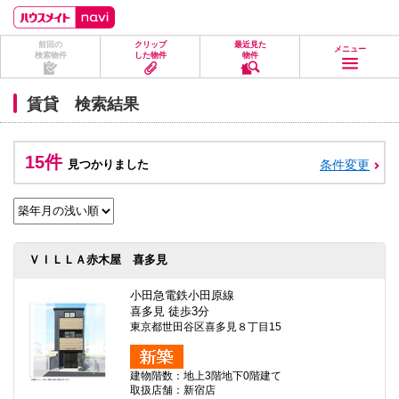
ペ
ペ
こ
こ
こ
ー
ー
こ
こ
こ
ジ
ジ
か
か
か
前回の
クリップ
最近見た
の
内
ら
ら
ら
メニュー
検索物件
した物件
物件
先
を
ヘ
本
フ
頭
移
ッ
文
ッ
に
動
ダ
に
タ
賃貸 検索結果
な
す
情
な
情
り
る
報
り
報
ま
た
に
ま
に
す。
め
な
す。
な
15件
見つかりました
条件変更
の
り
り
リ
ま
ま
ン
す。
す。
ク
で
す。
ヘ
ＶＩＬＬＡ赤木屋 喜多見
ッ
ダ
情
小田急電鉄小田原線
報
喜多見 徒歩3分
に
東京都世田谷区喜多見８丁目15
移
動
し
建物階数：地上3階地下0階建て
ま
取扱店舗：新宿店
す