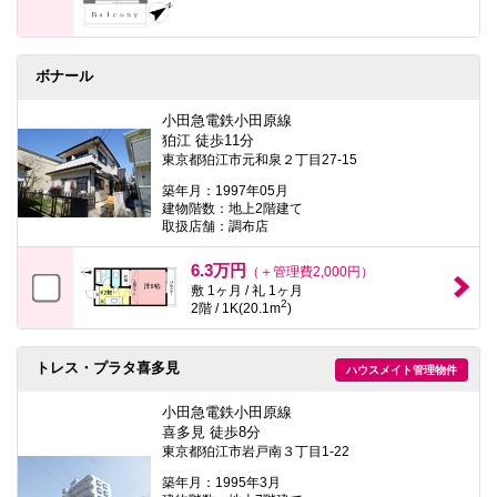
ボナール
小田急電鉄小田原線
狛江 徒歩11分
東京都狛江市元和泉２丁目27-15
築年月：1997年05月
建物階数：地上2階建て
取扱店舗：調布店
6.3万円
（＋管理費2,000円）
敷 1ヶ月 / 礼 1ヶ月
2
2階 / 1K(20.1m
)
トレス・プラタ喜多見
ハウスメイト管理物件
小田急電鉄小田原線
喜多見 徒歩8分
東京都狛江市岩戸南３丁目1-22
築年月：1995年3月