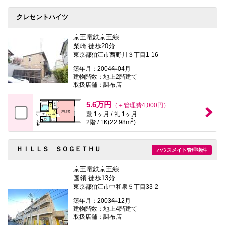
クレセントハイツ
京王電鉄京王線
柴崎 徒歩20分
東京都狛江市西野川３丁目1-16
築年月：2004年04月
建物階数：地上2階建て
取扱店舗：調布店
5.6万円
（＋管理費4,000円）
敷 1ヶ月 / 礼 1ヶ月
2
2階 / 1K(22.98m
)
ＨＩＬＬＳ ＳＯＧＥＴＨＵ
ハウスメイト管理物件
京王電鉄京王線
国領 徒歩13分
東京都狛江市中和泉５丁目33-2
築年月：2003年12月
建物階数：地上4階建て
取扱店舗：調布店