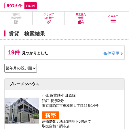
ペ
ペ
こ
こ
こ
ー
ー
こ
こ
こ
ジ
ジ
か
か
か
前回の
クリップ
最近見た
の
内
ら
ら
ら
メニュー
検索物件
した物件
物件
先
を
ヘ
本
フ
頭
移
ッ
文
ッ
に
動
ダ
に
タ
賃貸 検索結果
な
す
情
な
情
り
る
報
り
報
ま
た
に
ま
に
す。
め
な
す。
な
19件
見つかりました
条件変更
の
り
り
リ
ま
ま
ン
す。
す。
ク
で
す。
ヘ
ブレーメンハウス
ッ
ダ
情
小田急電鉄小田原線
報
狛江 徒歩3分
に
東京都狛江市東和泉１丁目22番14号
移
動
し
建物階数：地上3階地下0階建て
ま
取扱店舗：調布店
す