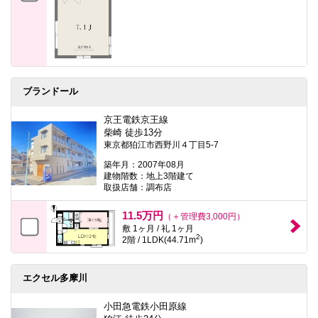
ブランドール
京王電鉄京王線
柴崎 徒歩13分
東京都狛江市西野川４丁目5-7
築年月：2007年08月
建物階数：地上3階建て
取扱店舗：調布店
11.5万円
（＋管理費3,000円）
敷 1ヶ月 / 礼 1ヶ月
2
2階 / 1LDK(44.71m
)
エクセル多摩川
小田急電鉄小田原線