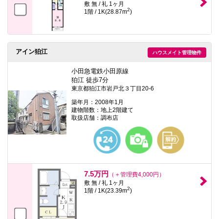
敷 無 / 礼 1ヶ月
2
1階 / 1K(28.87m
)
アイン狛江
ハウスメイト管理物件
小田急電鉄小田原線
狛江 徒歩7分
東京都狛江市岩戸北３丁目20-6
築年月：2008年1月
建物階数：地上2階建て
取扱店舗：調布店
7.5万円
（＋管理費4,000円）
敷 無 / 礼 1ヶ月
2
1階 / 1K(23.39m
)