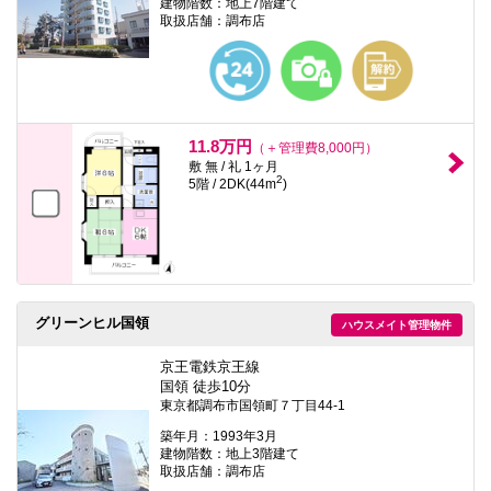
建物階数：地上7階建て
取扱店舗：調布店
11.8万円
（＋管理費8,000円）
敷 無 / 礼 1ヶ月
2
5階 / 2DK(44m
)
グリーンヒル国領
ハウスメイト管理物件
京王電鉄京王線
国領 徒歩10分
東京都調布市国領町７丁目44-1
築年月：1993年3月
建物階数：地上3階建て
取扱店舗：調布店