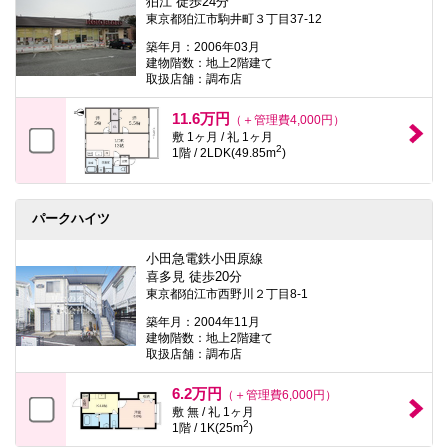
狛江 徒歩24分
東京都狛江市駒井町３丁目37-12
築年月：2006年03月
建物階数：地上2階建て
取扱店舗：調布店
11.6万円
（＋管理費4,000円）
敷 1ヶ月 / 礼 1ヶ月
2
1階 / 2LDK(49.85m
)
パークハイツ
小田急電鉄小田原線
喜多見 徒歩20分
東京都狛江市西野川２丁目8-1
築年月：2004年11月
建物階数：地上2階建て
取扱店舗：調布店
6.2万円
（＋管理費6,000円）
敷 無 / 礼 1ヶ月
2
1階 / 1K(25m
)