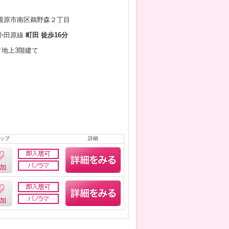
模原市南区鵜野森２丁目
小田原線
町田 徒歩16分
月／地上3階建て
ップ
詳細