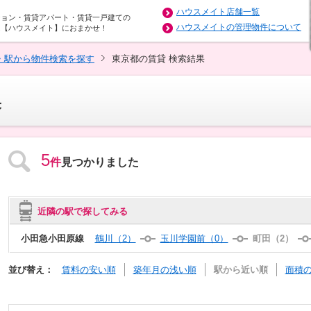
ハウスメイト店舗一覧
ション・賃貸アパート・賃貸一戸建ての
ハウスメイトの管理物件について
は【ハウスメイト】におまかせ！
・駅から物件検索を探す
東京都の賃貸 検索結果
果
5
件
見つかりました
近隣の駅で探してみる
小田急小田原線
鶴川（2）
玉川学園前（0）
町田（2）
並び替え：
賃料の安い順
築年月の浅い順
駅から近い順
面積