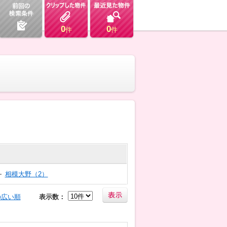
0
0
件
件
相模大野（2）
の広い順
表示数：