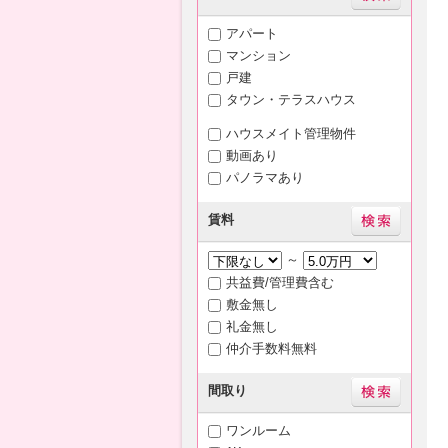
アパート
マンション
戸建
タウン・テラスハウス
ハウスメイト管理物件
動画あり
パノラマあり
賃料
～
共益費/管理費含む
敷金無し
礼金無し
仲介手数料無料
間取り
ワンルーム