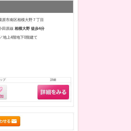
模原市南区相模大野７丁目
小田原線
相模大野 徒歩4分
3月／地上4階地下0階建て
ップ
詳細