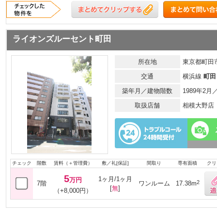
ライオンズルーセント町田
所在地
東京都町田市
交通
横浜線
町田
築年月／建物階数
1989年2月
取扱店舗
相模大野店
チェック
階数
賃料（＋管理費）
敷／礼[保証]
間取り
専有面積
クリ
5
1ヶ月/1ヶ月
万円
2
7階
ワンルーム
17.38m
[
無
]
（+8,000円）