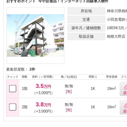
おすすめポイント
今や必需品！インターネット回線導入物件
所在地
神奈川県相
交通
小田急電鉄
築年月／建物階数
1983年3
取扱店舗
相模大野店
募集部屋数：
2件
チェック
階数
賃料（＋管理費）
敷／礼[保証]
間取り
専有面積
クリ
3.5
無/無
万円
2
1階
1K
19m
[
無
]
（+3,000円）
3.8
無/無
万円
2
2階
1K
19m
[
無
]
（+3,000円）