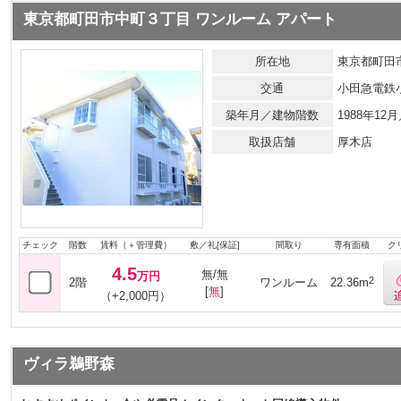
東京都町田市中町３丁目 ワンルーム アパート
所在地
東京都町田
交通
小田急電鉄
築年月／建物階数
1988年1
取扱店舗
厚木店
チェック
階数
賃料（＋管理費）
敷／礼[保証]
間取り
専有面積
ク
4.5
無/無
万円
2
2階
ワンルーム
22.36m
[
無
]
（+2,000円）
ヴィラ鵜野森