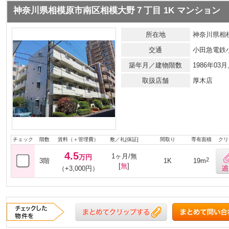
神奈川県相模原市南区相模大野７丁目 1K マンション
所在地
神奈川県相
交通
小田急電鉄
築年月／建物階数
1986年0
取扱店舗
厚木店
チェック
階数
賃料（＋管理費）
敷／礼[保証]
間取り
専有面積
クリ
4.5
1ヶ月/無
万円
2
3階
1K
19m
[
無
]
（+3,000円）