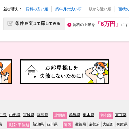
並び替え：
賃料の安い順
築年月の浅い順
駅から近い順
面積
「6万円」
賃料の上限を
にす
手県
山形県
宮城県
福島県
群馬県
栃木県
東京都
北関東
首都圏
県
新潟県
石川県
滋賀県
京都府
大阪府
兵庫県
北陸･甲信越
近畿