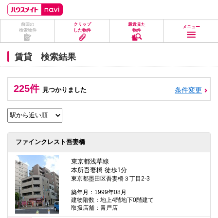
ペ
ペ
こ
こ
こ
ー
ー
こ
こ
こ
ジ
ジ
か
か
か
前回の
クリップ
最近見た
の
内
ら
ら
ら
メニュー
検索物件
した物件
物件
先
を
ヘ
本
フ
頭
移
ッ
文
ッ
に
動
ダ
に
タ
賃貸 検索結果
な
す
情
な
情
り
る
報
り
報
ま
た
に
ま
に
す。
め
な
す。
な
225件
見つかりました
条件変更
の
り
り
リ
ま
ま
ン
す。
す。
ク
で
す。
ヘ
ファインクレスト吾妻橋
ッ
ダ
情
東京都浅草線
報
本所吾妻橋 徒歩1分
に
東京都墨田区吾妻橋３丁目2-3
移
動
築年月：1999年08月
し
建物階数：地上4階地下0階建て
ま
取扱店舗：青戸店
す