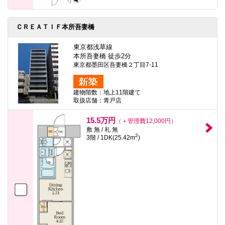
ＣＲＥＡＴＩＦ本所吾妻橋
東京都浅草線
本所吾妻橋 徒歩2分
東京都墨田区吾妻橋２丁目7-11
建物階数：地上11階建て
取扱店舗：青戸店
15.5万円
（＋管理費12,000円）
敷 無 / 礼 無
2
3階 / 1DK(25.42m
)