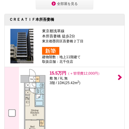
全部屋を見る
ＣＲＥＡＴＩＦ本所吾妻橋
東京都浅草線
本所吾妻橋 徒歩2分
東京都墨田区吾妻橋２丁目
建物階数：地上11階建て
取扱店舗：北千住店
15.5万円
（＋管理費12,000円）
敷 無 / 礼 無
2
3階 / 1DK(25.42m
)