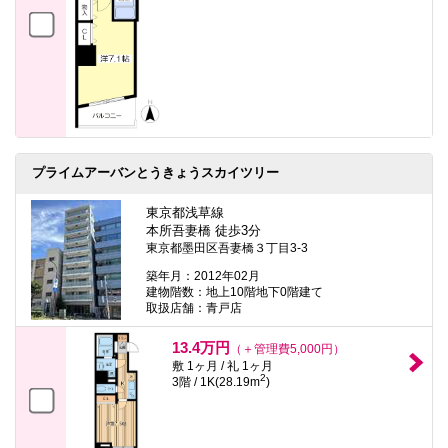
プライムアーバンとうきょうスカイツリー
東京都浅草線
本所吾妻橋 徒歩3分
東京都墨田区吾妻橋３丁目3-3
築年月：2012年02月
建物階数：地上10階地下0階建て
取扱店舗：青戸店
13.4万円
（＋管理費5,000円）
敷 1ヶ月 / 礼 1ヶ月
2
3階 / 1K(28.19m
)