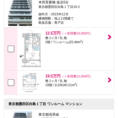
本所吾妻橋 徒歩5分
東京都墨田区向島１丁目10-2
築年月：2015年12月
建物階数：地上11階建て
取扱店舗：青戸店
12.5万円
（＋管理費10,000円）
敷 1ヶ月 / 礼 無
2
2階 / ワンルーム(25.46m
)
19.5万円
（＋管理費12,000円）
敷 1ヶ月 / 礼 無
2
10階 / 1LDK(40.21m
)
東京都墨田区向島１丁目 ワンルーム マンション
東京都浅草線