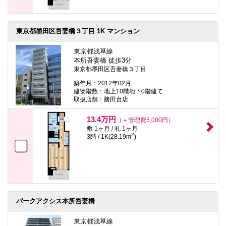
東京都墨田区吾妻橋３丁目 1K マンション
東京都浅草線
本所吾妻橋 徒歩3分
東京都墨田区吾妻橋３丁目
築年月：2012年02月
建物階数：地上10階地下0階建て
取扱店舗：勝田台店
13.4万円
（＋管理費5,000円）
敷 1ヶ月 / 礼 1ヶ月
2
3階 / 1K(28.19m
)
パークアクシス本所吾妻橋
東京都浅草線