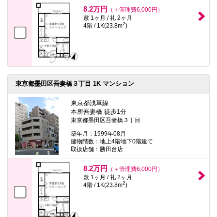
本
8.2万円
（＋管理費6,000円）
文
敷 1ヶ月 / 礼 2ヶ月
に
2
4階 / 1K(23.8m
)
移
動
し
ま
す
フ
ッ
タ
東京都墨田区吾妻橋３丁目 1K マンション
情
報
東京都浅草線
に
本所吾妻橋 徒歩1分
移
東京都墨田区吾妻橋３丁目
動
し
築年月：1999年08月
ま
建物階数：地上4階地下0階建て
す
取扱店舗：勝田台店
8.2万円
（＋管理費6,000円）
敷 1ヶ月 / 礼 2ヶ月
2
4階 / 1K(23.8m
)