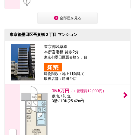
全部屋を見る
東京都墨田区吾妻橋２丁目 マンション
東京都浅草線
本所吾妻橋 徒歩2分
東京都墨田区吾妻橋２丁目
建物階数：地上11階建て
取扱店舗：勝田台店
15.5万円
（＋管理費12,000円）
敷 無 / 礼 無
2
3階 / 1DK(25.42m
)