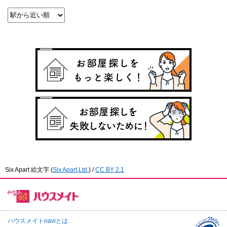
Six Apart 絵文字
(
Six Apart,Ltd.
) /
CC BY 2.1
ハウスメイトnaviとは