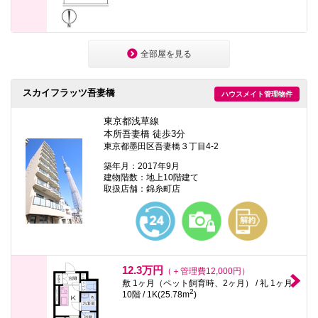
全部屋を見る
スカイフラッツ吾妻橋
ハウスメイト管理物件
東京都浅草線
本所吾妻橋 徒歩3分
東京都墨田区吾妻橋３丁目4-2
築年月：2017年9月
建物階数：地上10階建て
取扱店舗：錦糸町店
12.3万円
（＋管理費12,000円）
敷 1ヶ月（ペット飼育時、2ヶ月） / 礼 1ヶ月
2
10階 / 1K(25.78m
)