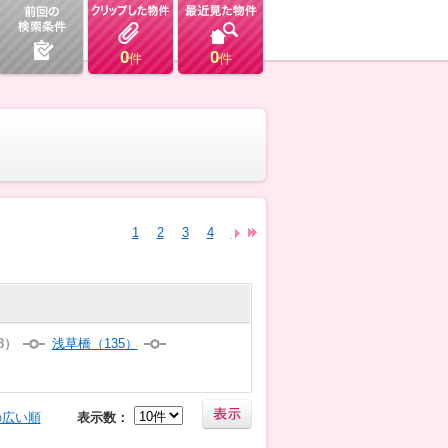
0
0
件
件
1
2
3
4
5
6
7
8
9
8）
浅草橋（135）
の広い順
表示数：