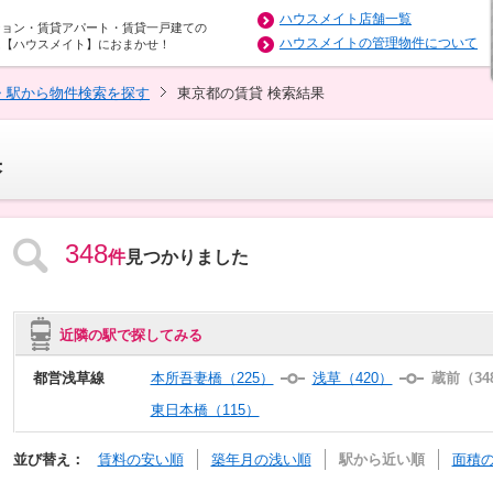
ハウスメイト店舗一覧
ション・賃貸アパート・賃貸一戸建ての
ハウスメイトの管理物件について
は【ハウスメイト】におまかせ！
・駅から物件検索を探す
東京都の賃貸 検索結果
果
348
件
見つかりました
近隣の駅で探してみる
都営浅草線
本所吾妻橋（225）
浅草（420）
蔵前（34
東日本橋（115）
並び替え：
賃料の安い順
築年月の浅い順
駅から近い順
面積