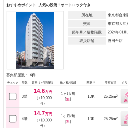
おすすめポイント
人気の設備！オートロック付き
所在地
東京都台東
交通
東京都大江
築年月／建物階数
2024年01
取扱店舗
勝田台店
募集部屋数：
4件
チェック
階数
賃料（＋管理費）
敷／礼[保証]
間取り
専有面積
クリ
14.6
万円
1ヶ月/無
2
3階
1DK
25.25m
（+10,000
[
無
]
円）
14.7
万円
1ヶ月/無
2
4階
1DK
25.25m
（+10,000
[
無
]
円）