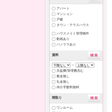
アパート
マンション
戸建
タウン・テラスハウス
ハウスメイト管理物件
動画あり
パノラマあり
賃料
～
共益費/管理費含む
敷金無し
礼金無し
仲介手数料無料
間取り
ワンルーム