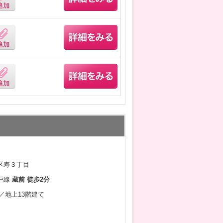
区寿３丁目
戸線
蔵前 徒歩2分
月／地上13階建て