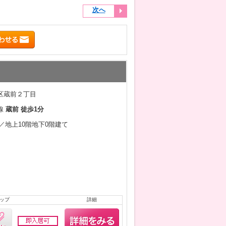
次へ
区蔵前２丁目
線
蔵前 徒歩1分
2月／地上10階地下0階建て
ップ
詳細