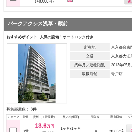
（+8,000円）
パークアクシス浅草・蔵前
おすすめポイント
人気の設備！オートロック付き
所在地
東京都台東区
交通
東京都大江
築年月／建物階数
2013年05
取扱店舗
青戸店
募集部屋数：
3件
チェック
階数
賃料（＋管理費）
敷／礼[保証]
間取り
専有面積
ク
13.6
万円
1ヶ月/1ヶ月
2
8階
1K
28.85m