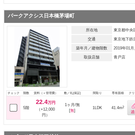
パークアクシス日本橋茅場町
所在地
東京都中央区
交通
東京地下鉄
築年月／建物階数
2019年01
取扱店舗
青戸店
チェック
階数
賃料（＋管理費）
敷／礼[保証]
間取り
専有面積
クリ
22.4
万円
1ヶ月/無
2
5階
1LDK
41.4m
（+12,000
[
無
]
円）