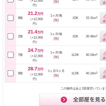
（+12,000
[
無
]
円）
21.2
万円
1ヶ月/無
2
8階
1DK
33.31m
（+12,000
[
無
]
円）
21.4
万円
1ヶ月/無
2
2階
1DK
30.48m
（+12,000
[
無
]
円）
24.7
万円
1ヶ月/無
2
7階
1LDK
40.18m
（+12,000
[
無
]
円）
28.7
万円
1ヶ月/1ヶ月
2
9階
1LDK
40.18m
（+12,000
[
無
]
円）
この物件はあと1部屋空いていま