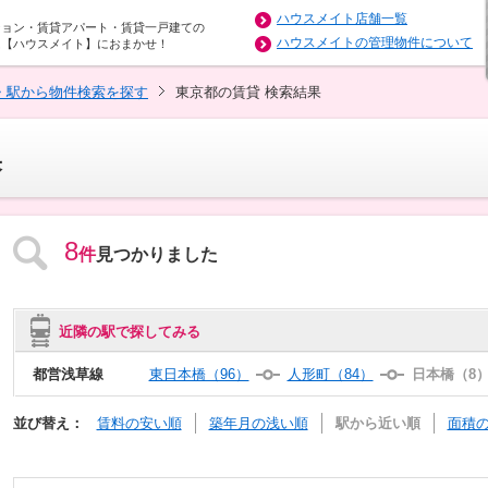
ハウスメイト店舗一覧
ション・賃貸アパート・賃貸一戸建ての
ハウスメイトの管理物件について
は【ハウスメイト】におまかせ！
・駅から物件検索を探す
東京都の賃貸 検索結果
果
8
件
見つかりました
近隣の駅で探してみる
都営浅草線
東日本橋（96）
人形町（84）
日本橋（8
並び替え：
賃料の安い順
築年月の浅い順
駅から近い順
面積