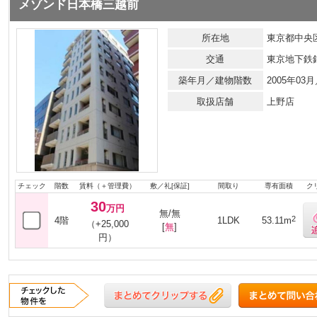
メゾンド日本橋三越前
所在地
東京都中央区
交通
東京地下鉄
築年月／建物階数
2005年0
取扱店舗
上野店
チェック
階数
賃料（＋管理費）
敷／礼[保証]
間取り
専有面積
ク
30
万円
無/無
2
4階
1LDK
53.11m
（+25,000
[
無
]
円）