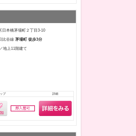
日本橋茅場町２丁目3-10
日比谷線
茅場町 徒歩3分
月／地上11階建て
ップ
詳細