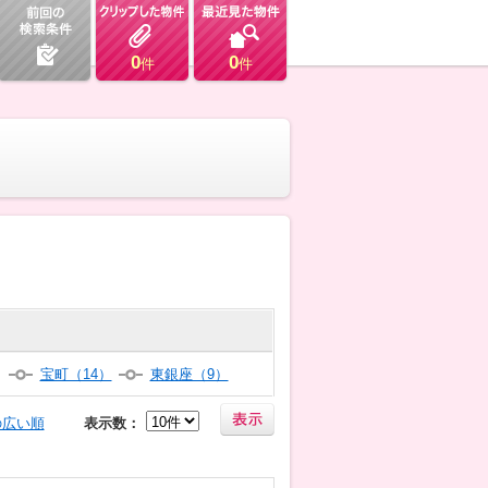
0
0
件
件
）
宝町（14）
東銀座（9）
の広い順
表示数：