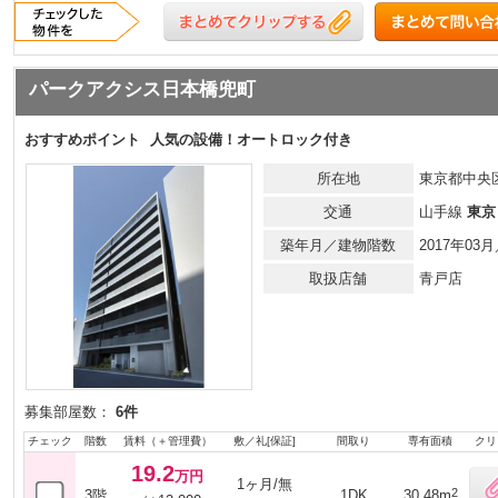
パークアクシス日本橋兜町
おすすめポイント
人気の設備！オートロック付き
所在地
東京都中央区
交通
山手線
東京
築年月／建物階数
2017年03
取扱店舗
青戸店
募集部屋数：
6件
チェック
階数
賃料（＋管理費）
敷／礼[保証]
間取り
専有面積
クリ
19.2
万円
1ヶ月/無
2
3階
1DK
30.48m