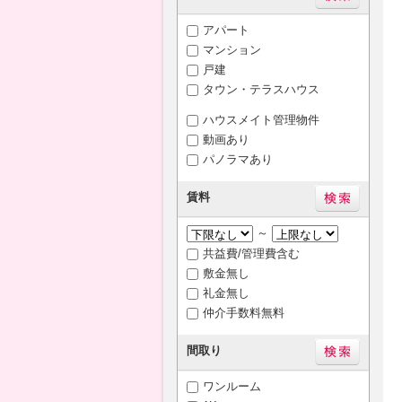
アパート
マンション
戸建
タウン・テラスハウス
ハウスメイト管理物件
動画あり
パノラマあり
賃料
～
共益費/管理費含む
敷金無し
礼金無し
仲介手数料無料
間取り
ワンルーム