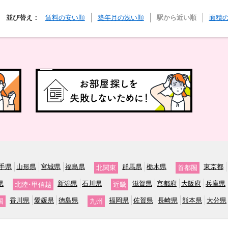
並び替え：
賃料の安い順
築年月の浅い順
駅から近い順
面積
手県
山形県
宮城県
福島県
群馬県
栃木県
東京都
北関東
首都圏
県
新潟県
石川県
滋賀県
京都府
大阪府
兵庫県
北陸･甲信越
近畿
香川県
愛媛県
徳島県
福岡県
佐賀県
長崎県
熊本県
大分県
国
九州