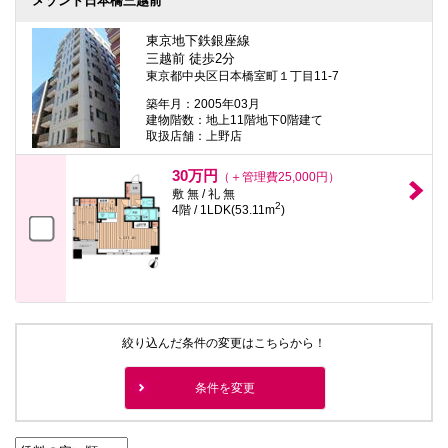
メゾンド日本橋三越前
東京地下鉄銀座線
三越前 徒歩2分
東京都中央区日本橋室町１丁目11-7
築年月：2005年03月
建物階数：地上11階地下0階建て
取扱店舗：上野店
30万円
（＋管理費25,000円）
敷 無 / 礼 無
2
4階 / 1LDK(53.11m
)
絞り込んだ条件の変更はこちらから！
条件を変更