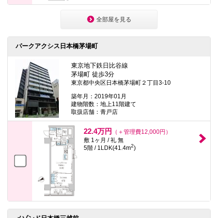
全部屋を見る
パークアクシス日本橋茅場町
東京地下鉄日比谷線
茅場町 徒歩3分
東京都中央区日本橋茅場町２丁目3-10
築年月：2019年01月
建物階数：地上11階建て
取扱店舗：青戸店
22.4万円
（＋管理費12,000円）
敷 1ヶ月 / 礼 無
2
5階 / 1LDK(41.4m
)