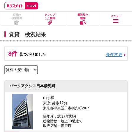
ペ
ペ
こ
こ
こ
ー
ー
こ
こ
こ
ジ
ジ
か
か
か
前回の
クリップ
最近見た
の
内
ら
ら
ら
メニュー
検索物件
した物件
物件
先
を
ヘ
本
フ
頭
移
ッ
文
ッ
に
動
ダ
に
タ
賃貸 検索結果
な
す
情
な
情
り
る
報
り
報
ま
た
に
ま
に
す。
め
な
す。
な
8件
見つかりました
条件変更
の
り
り
リ
ま
ま
ン
す。
す。
ク
で
す。
ヘ
パークアクシス日本橋兜町
ッ
ダ
情
山手線
報
東京 徒歩12分
に
東京都中央区日本橋兜町20-7
移
動
築年月：2017年03月
し
建物階数：地上10階建て
ま
取扱店舗：青戸店
す