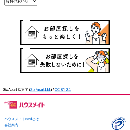
Six Apart 絵文字
(
Six Apart,Ltd.
) /
CC BY 2.1
ハウスメイトnaviとは
会社案内