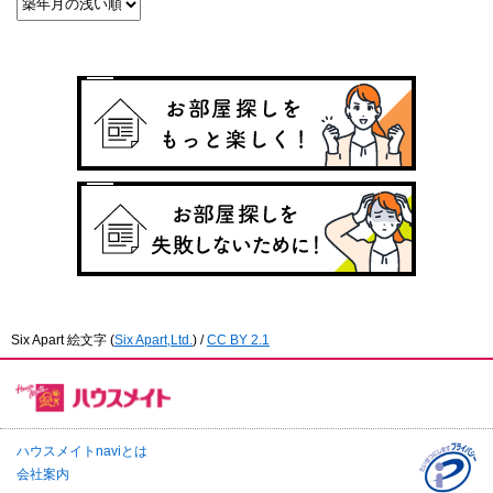
Six Apart 絵文字
(
Six Apart,Ltd.
) /
CC BY 2.1
ハウスメイトnaviとは
会社案内