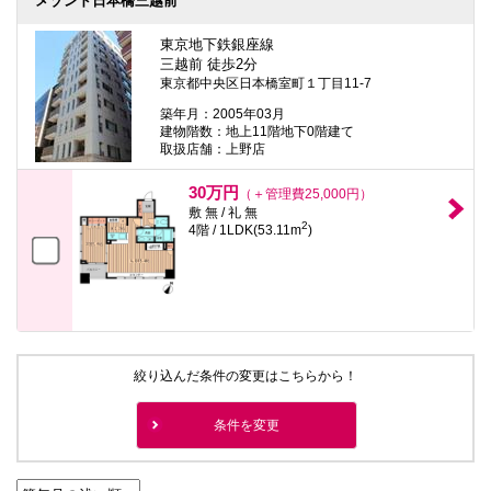
メゾンド日本橋三越前
東京地下鉄銀座線
三越前 徒歩2分
東京都中央区日本橋室町１丁目11-7
築年月：2005年03月
建物階数：地上11階地下0階建て
取扱店舗：上野店
30万円
（＋管理費25,000円）
敷 無 / 礼 無
2
4階 / 1LDK(53.11m
)
絞り込んだ条件の変更はこちらから！
条件を変更