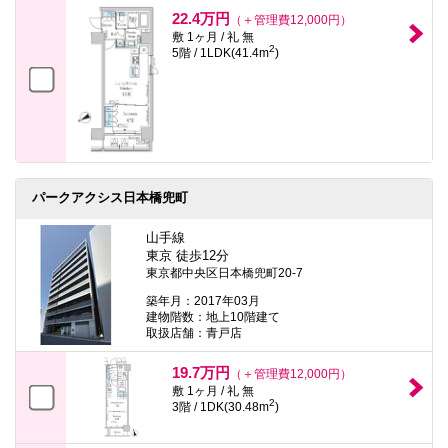
本
22.4万円
（＋管理費12,000円）
文
敷 1ヶ月 / 礼 無
に
2
5階 / 1LDK(41.4m
)
移
動
し
ま
す
フ
ッ
タ
情
パークアクシス日本橋兜町
報
に
移
山手線
動
東京 徒歩12分
し
東京都中央区日本橋兜町20-7
ま
す
築年月：2017年03月
建物階数：地上10階建て
取扱店舗：青戸店
19.7万円
（＋管理費12,000円）
敷 1ヶ月 / 礼 無
2
3階 / 1DK(30.48m
)