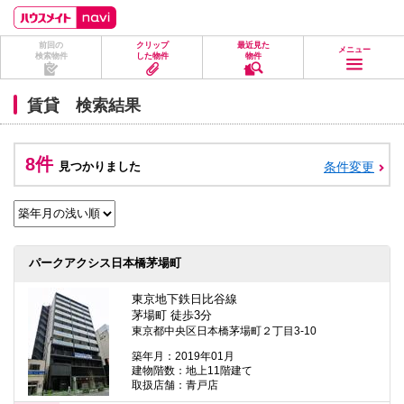
ペ
ペ
こ
こ
こ
ー
ー
こ
こ
こ
ジ
ジ
か
か
か
前回の
クリップ
最近見た
の
内
ら
ら
ら
メニュー
検索物件
した物件
物件
先
を
ヘ
本
フ
頭
移
ッ
文
ッ
に
動
ダ
に
タ
賃貸 検索結果
な
す
情
な
情
り
る
報
り
報
ま
た
に
ま
に
す。
め
な
す。
な
8件
見つかりました
条件変更
の
り
り
リ
ま
ま
ン
す。
す。
ク
で
す。
ヘ
パークアクシス日本橋茅場町
ッ
ダ
情
東京地下鉄日比谷線
報
茅場町 徒歩3分
に
東京都中央区日本橋茅場町２丁目3-10
移
動
築年月：2019年01月
し
建物階数：地上11階建て
ま
取扱店舗：青戸店
す