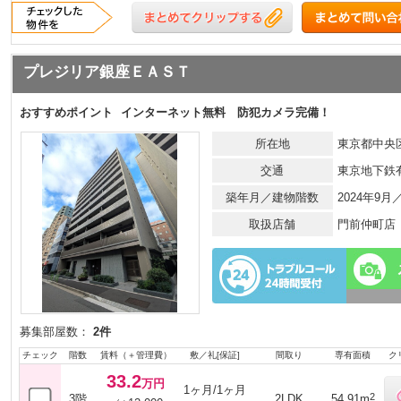
プレジリア銀座ＥＡＳＴ
おすすめポイント
インターネット無料 防犯カメラ完備！
所在地
東京都中央区
交通
東京地下鉄
築年月／建物階数
2024年9月
取扱店舗
門前仲町店
募集部屋数：
2件
チェック
階数
賃料（＋管理費）
敷／礼[保証]
間取り
専有面積
ク
33.2
万円
1ヶ月/1ヶ月
2
3階
2LDK
54.91m