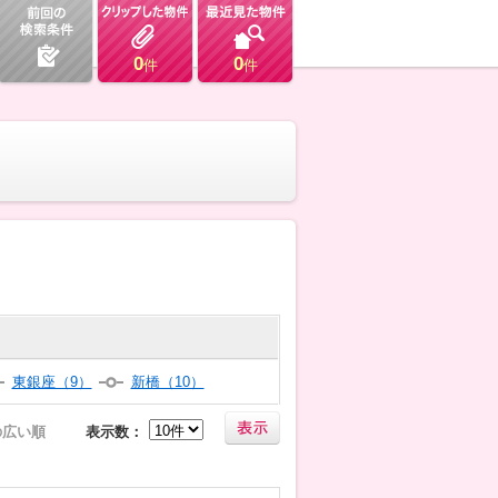
0
0
件
件
東銀座（9）
新橋（10）
の広い順
表示数：