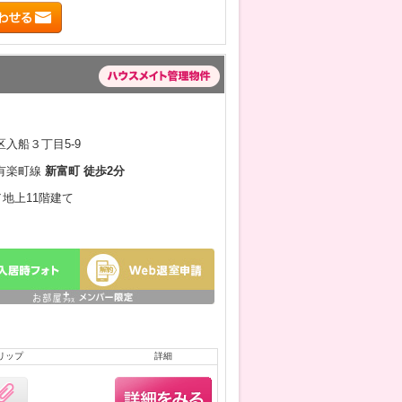
入船３丁目5-9
有楽町線
新富町 徒歩2分
／地上11階建て
リップ
詳細