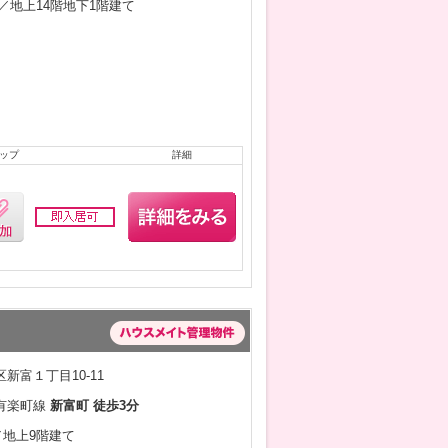
3月／地上14階地下1階建て
ップ
詳細
新富１丁目10-11
有楽町線
新富町 徒歩3分
月／地上9階建て