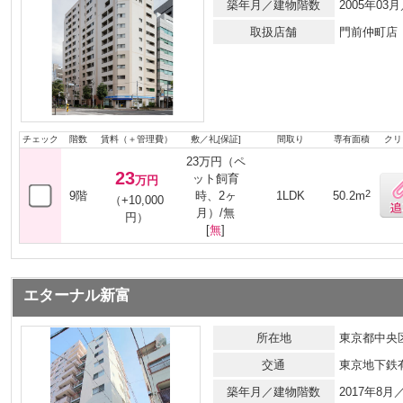
築年月／建物階数
2005年0
取扱店舗
門前仲町店
チェック
階数
賃料（＋管理費）
敷／礼[保証]
間取り
専有面積
クリ
23万円（ペ
23
ット飼育
万円
2
9階
時、2ヶ
1LDK
50.2m
（+10,000
月）/無
円）
[
無
]
エターナル新富
所在地
東京都中央区
交通
東京地下鉄
築年月／建物階数
2017年8