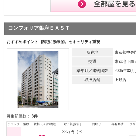
コンフォリア銀座ＥＡＳＴ
おすすめポイント
防犯に効果的。セキュリティ重視
所在地
東京都中央区
交通
東京地下鉄
築年月／建物階数
2005年0
取扱店舗
上野店
募集部屋数：
3件
チェック
階数
賃料（＋管理費）
敷／礼[保証]
間取り
専有面積
クリ
23万円（ペ