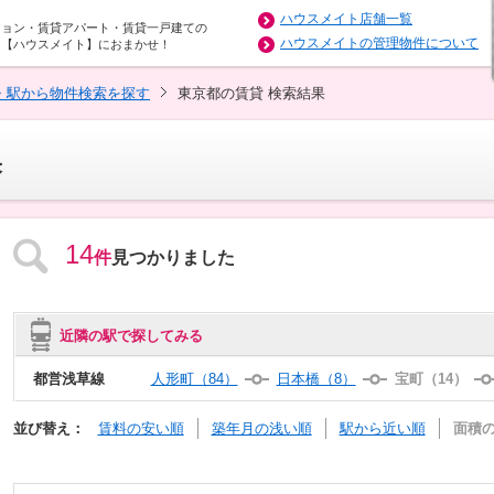
ハウスメイト店舗一覧
ション・賃貸アパート・賃貸一戸建ての
ハウスメイトの管理物件について
は【ハウスメイト】におまかせ！
・駅から物件検索を探す
東京都の賃貸 検索結果
果
14
件
見つかりました
近隣の駅で探してみる
都営浅草線
人形町（84）
日本橋（8）
宝町（14）
並び替え：
賃料の安い順
築年月の浅い順
駅から近い順
面積