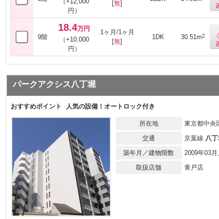
（+12,000
[
無
]
円）
18.4
万円
1ヶ月/1ヶ月
2
9階
1DK
30.51m
（+10,000
[
無
]
円）
パークアクシス八丁堀
おすすめポイント
人気の設備！オートロック付き
所在地
東京都中央区
交通
京葉線
八丁
築年月／建物階数
2009年0
取扱店舗
青戸店