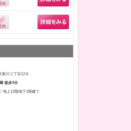
新川２丁目12-6
堀 徒歩3分
3月／地上12階地下1階建て