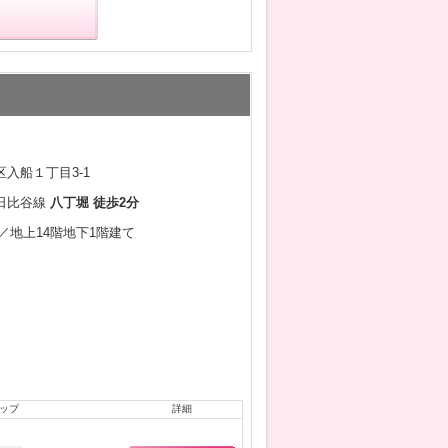
入船１丁目3-1
日比谷線
八丁堀 徒歩2分
3月／地上14階地下1階建て
ップ
詳細