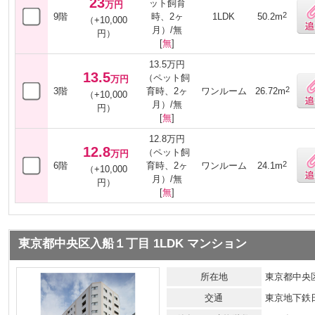
23
ット飼育
万円
2
9階
時、2ヶ
1LDK
50.2m
（+10,000
月）/無
円）
[
無
]
13.5万円
13.5
（ペット飼
万円
2
3階
育時、2ヶ
ワンルーム
26.72m
（+10,000
月）/無
円）
[
無
]
12.8万円
12.8
（ペット飼
万円
2
6階
育時、2ヶ
ワンルーム
24.1m
（+10,000
月）/無
円）
[
無
]
東京都中央区入船１丁目 1LDK マンション
所在地
東京都中央
交通
東京地下鉄