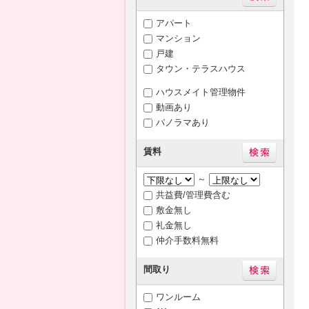
アパート
マンション
戸建
タウン・テラスハウス
ハウスメイト管理物件
動画あり
パノラマあり
賃料
～
共益費/管理費含む
敷金無し
礼金無し
仲介手数料無料
間取り
ワンルーム