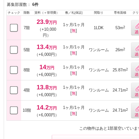
募集部屋数：
6件
チェック
階数
賃料（＋管理費）
敷／礼[保証]
間取り
専有面積
クリ
23.9
万円
1ヶ月/1ヶ月
2
7階
1LDK
53m
（+10,000
[
無
]
円）
13.4
1ヶ月/1ヶ月
万円
2
5階
ワンルーム
26m
[
無
]
（+6,000円）
14
1ヶ月/1ヶ月
万円
2
8階
ワンルーム
25.87m
[
無
]
（+6,000円）
13.8
1ヶ月/1ヶ月
万円
2
4階
ワンルーム
24.71m
[
無
]
（+6,000円）
14.2
1ヶ月/1ヶ月
万円
2
10階
ワンルーム
24.71m
[
無
]
（+6,000円）
この物件はあと1部屋空いていま