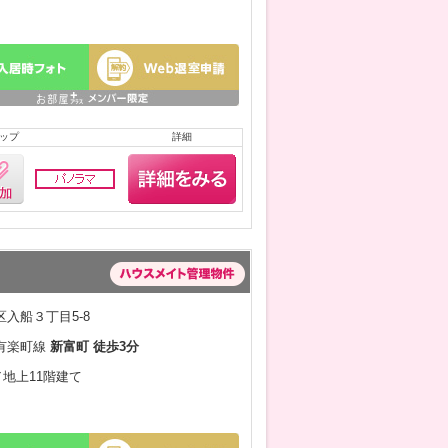
ップ
詳細
入船３丁目5-8
有楽町線
新富町 徒歩3分
／地上11階建て