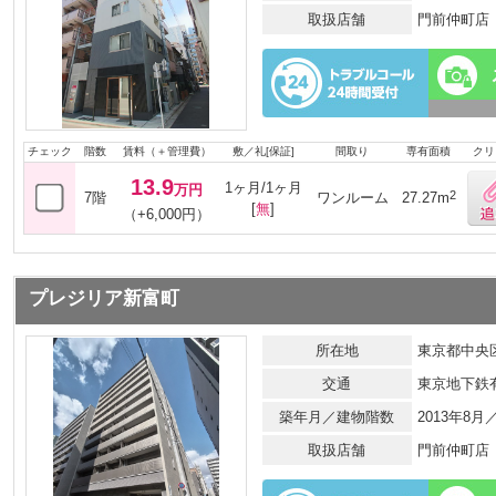
取扱店舗
門前仲町店
チェック
階数
賃料（＋管理費）
敷／礼[保証]
間取り
専有面積
クリ
13.9
1ヶ月/1ヶ月
万円
2
7階
ワンルーム
27.27m
[
無
]
（+6,000円）
プレジリア新富町
所在地
東京都中央区
交通
東京地下鉄
築年月／建物階数
2013年8月
取扱店舗
門前仲町店