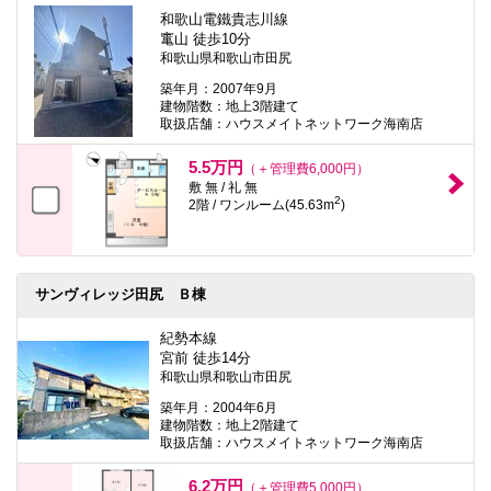
和歌山電鐵貴志川線
竃山 徒歩10分
和歌山県和歌山市田尻
築年月：2007年9月
建物階数：地上3階建て
取扱店舗：ハウスメイトネットワーク海南店
5.5万円
（＋管理費6,000円）
敷 無 / 礼 無
2
2階 / ワンルーム(45.63m
)
サンヴィレッジ田尻 Ｂ棟
紀勢本線
宮前 徒歩14分
和歌山県和歌山市田尻
築年月：2004年6月
建物階数：地上2階建て
取扱店舗：ハウスメイトネットワーク海南店
6.2万円
（＋管理費5,000円）