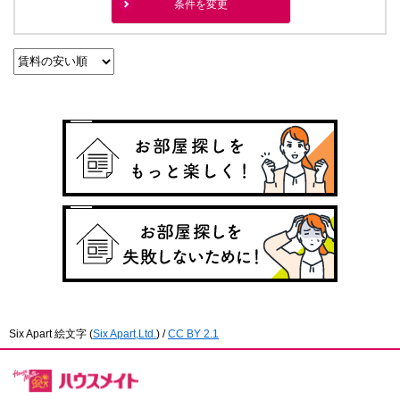
条件を変更
Six Apart 絵文字
(
Six Apart,Ltd.
) /
CC BY 2.1