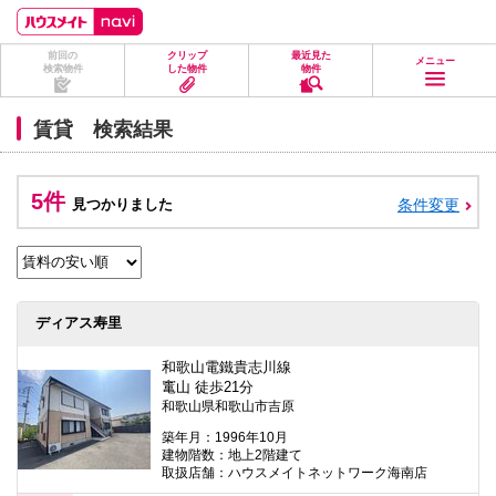
ペ
ペ
こ
こ
こ
ー
ー
こ
こ
こ
ジ
ジ
か
か
か
前回の
クリップ
最近見た
の
内
ら
ら
ら
メニュー
検索物件
した物件
物件
先
を
ヘ
本
フ
頭
移
ッ
文
ッ
に
動
ダ
に
タ
賃貸 検索結果
な
す
情
な
情
り
る
報
り
報
ま
た
に
ま
に
す。
め
な
す。
な
5件
見つかりました
条件変更
の
り
り
リ
ま
ま
ン
す。
す。
ク
で
す。
ヘ
ディアス寿里
ッ
ダ
情
和歌山電鐵貴志川線
報
竃山 徒歩21分
に
和歌山県和歌山市吉原
移
動
築年月：1996年10月
し
建物階数：地上2階建て
ま
取扱店舗：ハウスメイトネットワーク海南店
す