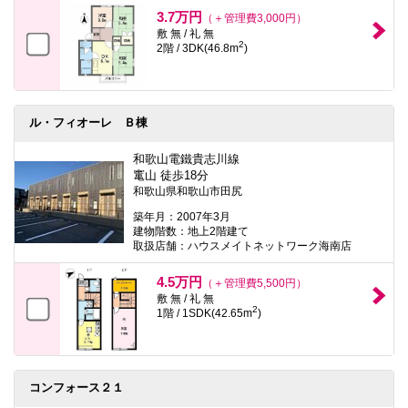
本
3.7万円
（＋管理費3,000円）
文
敷 無 / 礼 無
に
2
2階 / 3DK(46.8m
)
移
動
し
ま
す
ル・フィオーレ Ｂ棟
フ
ッ
タ
和歌山電鐵貴志川線
情
竃山 徒歩18分
報
和歌山県和歌山市田尻
に
移
築年月：2007年3月
動
建物階数：地上2階建て
し
取扱店舗：ハウスメイトネットワーク海南店
ま
す
4.5万円
（＋管理費5,500円）
敷 無 / 礼 無
2
1階 / 1SDK(42.65m
)
コンフォース２１