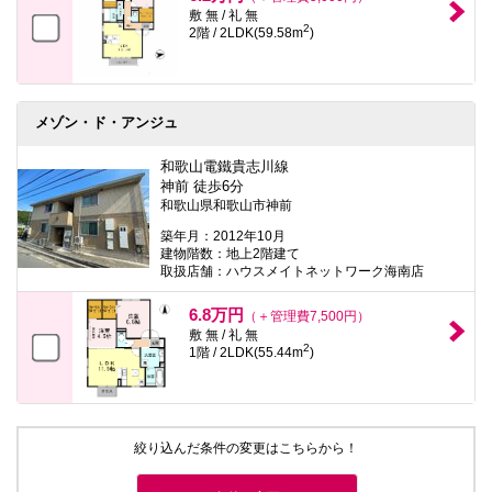
敷 無 / 礼 無
2
2階 / 2LDK(59.58m
)
メゾン・ド・アンジュ
和歌山電鐵貴志川線
神前 徒歩6分
和歌山県和歌山市神前
築年月：2012年10月
建物階数：地上2階建て
取扱店舗：ハウスメイトネットワーク海南店
6.8万円
（＋管理費7,500円）
敷 無 / 礼 無
2
1階 / 2LDK(55.44m
)
絞り込んだ条件の変更はこちらから！