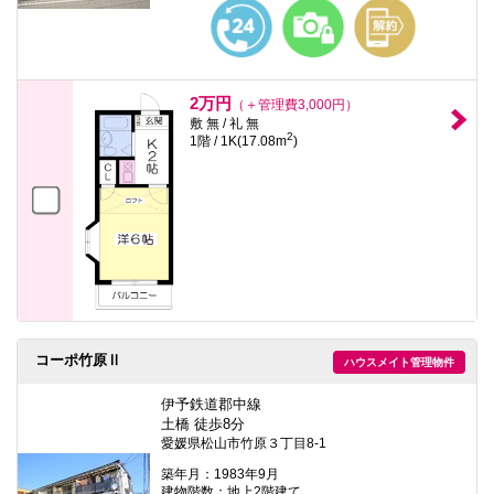
本
文
に
移
動
し
2万円
（＋管理費3,000円）
ま
敷 無 / 礼 無
す
2
1階 / 1K(17.08m
)
フ
ッ
タ
情
報
に
移
動
し
ま
す
コーポ竹原Ⅱ
ハウスメイト管理物件
伊予鉄道郡中線
土橋 徒歩8分
愛媛県松山市竹原３丁目8-1
築年月：1983年9月
建物階数：地上2階建て