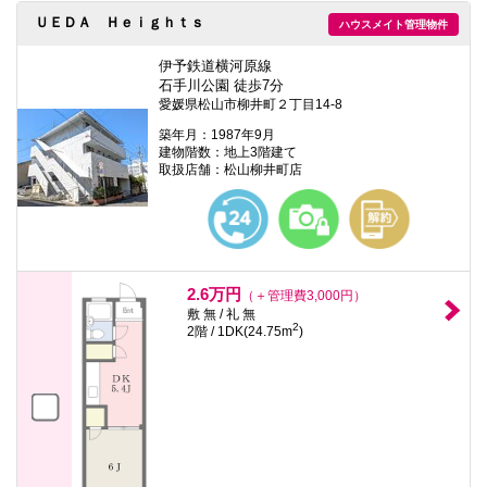
ＵＥＤＡ Ｈｅｉｇｈｔｓ
ハウスメイト管理物件
伊予鉄道横河原線
石手川公園 徒歩7分
愛媛県松山市柳井町２丁目14-8
築年月：1987年9月
建物階数：地上3階建て
取扱店舗：松山柳井町店
2.6万円
（＋管理費3,000円）
敷 無 / 礼 無
2
2階 / 1DK(24.75m
)