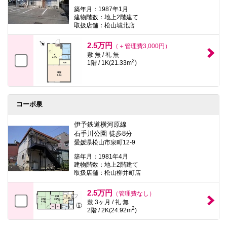
築年月：1987年1月
建物階数：地上2階建て
取扱店舗：松山城北店
2.5万円
（＋管理費3,000円）
敷 無 / 礼 無
2
1階 / 1K(21.33m
)
コーポ泉
伊予鉄道横河原線
石手川公園 徒歩8分
愛媛県松山市泉町12-9
築年月：1981年4月
建物階数：地上2階建て
取扱店舗：松山柳井町店
2.5万円
（管理費なし）
敷 3ヶ月 / 礼 無
2
2階 / 2K(24.92m
)