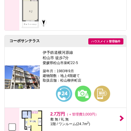
コーポサンテラス
ハウスメイト管理物件
伊予鉄道横河原線
松山市 徒歩7分
愛媛県松山市泉町22-5
築年月：1983年9月
建物階数：地上4階建て
取扱店舗：松山柳井町店
2.7万円
（＋管理費3,000円）
敷 無 / 礼 無
2
1階 / ワンルーム(24.7m
)