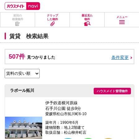
ペ
ペ
こ
こ
こ
ー
ー
こ
こ
こ
ジ
ジ
か
か
か
前回の
クリップ
最近見た
の
内
ら
ら
ら
メニュー
検索物件
した物件
物件
先
を
ヘ
本
フ
頭
移
ッ
文
ッ
に
動
ダ
に
タ
賃貸 検索結果
な
す
情
な
情
り
る
報
り
報
ま
た
に
ま
に
す。
め
な
す。
な
507件
見つかりました
条件変更
の
り
り
リ
ま
ま
ン
す。
す。
ク
で
す。
ヘ
ラポール拓川
ハウスメイト管理物件
ッ
ダ
情
伊予鉄道横河原線
報
石手川公園 徒歩9分
に
愛媛県松山市拓川町6-10
移
動
築年月：1990年6月
し
建物階数：地上2階建て
ま
取扱店舗：松山柳井町店
す