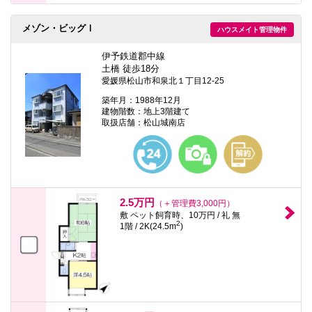
メゾン・ビッグⅠ
ハウスメイト管理物件
伊予鉄道郡中線
土橋 徒歩18分
愛媛県松山市和泉北１丁目12-25
築年月：1988年12月
建物階数：地上3階建て
取扱店舗：松山城南店
2.5万円
（＋管理費3,000円）
敷 ペット飼育時、10万円 / 礼 無
2
1階 / 2K(24.5m
)