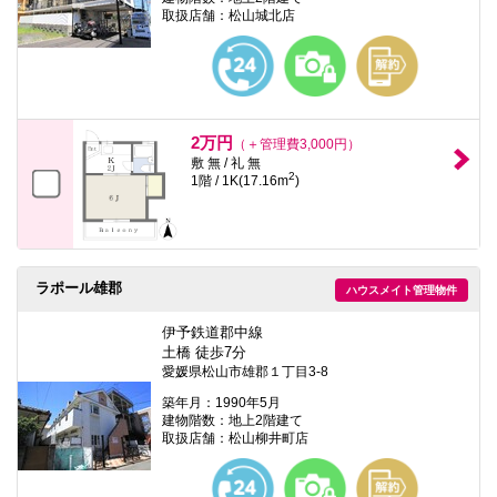
取扱店舗：松山城北店
2万円
（＋管理費3,000円）
敷 無 / 礼 無
2
1階 / 1K(17.16m
)
ラポール雄郡
ハウスメイト管理物件
伊予鉄道郡中線
土橋 徒歩7分
愛媛県松山市雄郡１丁目3-8
築年月：1990年5月
建物階数：地上2階建て
取扱店舗：松山柳井町店