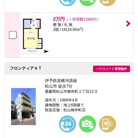
2万円
（＋管理費3,000円）
敷 無 / 礼 無
2
2階 / 1K(16.65m
)
フロンティアＡＴ
ハウスメイト管理物件
伊予鉄道横河原線
松山市 徒歩7分
愛媛県松山市柳井町２丁目12-3
築年月：1988年4月
建物階数：地上6階建て
取扱店舗：松山柳井町店