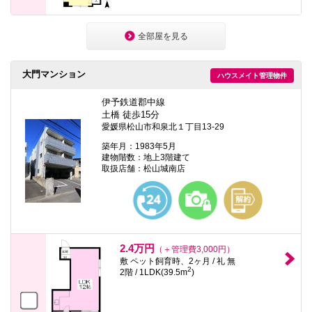
全部屋を見る
大門マンション
ハウスメイト管理物件
伊予鉄道郡中線
土橋 徒歩15分
愛媛県松山市和泉北１丁目13-29
築年月：1983年5月
建物階数：地上3階建て
取扱店舗：松山城南店
2.4万円
（＋管理費3,000円）
敷 ペット飼育時、2ヶ月 / 礼 無
2
2階 / 1LDK(39.5m
)