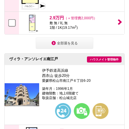
2.9万円
（＋管理費2,000円）
敷 無 / 礼 無
2
1階 / 1K(19.17m
)
全部屋を見る
ヴィラ・アンソレイエ南江戸
ハウスメイト管理物件
伊予鉄道高浜線
西衣山 徒歩20分
愛媛県松山市南江戸６丁目6-20
築年月：1996年1月
建物階数：地上6階建て
取扱店舗：松山城北店