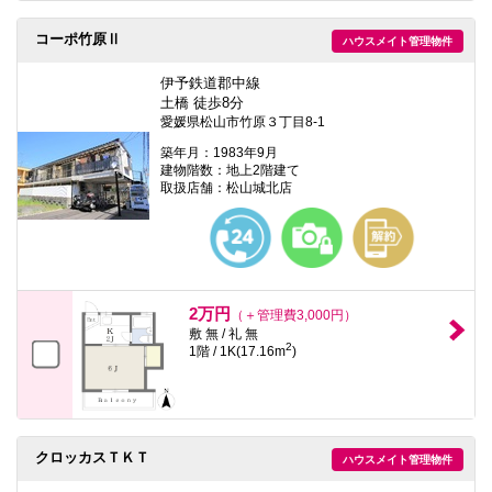
コーポ竹原Ⅱ
ハウスメイト管理物件
伊予鉄道郡中線
土橋 徒歩8分
愛媛県松山市竹原３丁目8-1
築年月：1983年9月
建物階数：地上2階建て
取扱店舗：松山城北店
2万円
（＋管理費3,000円）
敷 無 / 礼 無
2
1階 / 1K(17.16m
)
クロッカスＴＫＴ
ハウスメイト管理物件