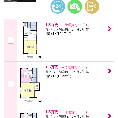
本
文
に
移
動
し
1.3万円
（＋管理費2,000円）
ま
敷 ペット飼育時、1ヶ月 / 礼 無
す
2
1階 / 1K(19.17m
)
フ
ッ
タ
情
報
に
移
動
1.5万円
（＋管理費2,000円）
し
敷 ペット飼育時、1ヶ月 / 礼 無
ま
2
2階 / 1K(19.22m
)
す
1.5万円
（＋管理費2,000円）
敷 ペット飼育時、1ヶ月 / 礼 無