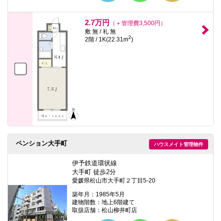
2.7万円
（＋管理費3,500円）
敷 無 / 礼 無
2
2階 / 1K(22.31m
)
ペンション大手町
ハウスメイト管理物件
伊予鉄道環状線
大手町 徒歩2分
愛媛県松山市大手町２丁目5-20
築年月：1985年5月
建物階数：地上6階建て
取扱店舗：松山柳井町店