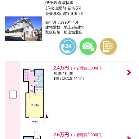
伊予鉄道環状線
JR松山駅前 徒歩5分
愛媛県松山市辻町6-23
築年月：1990年4月
建物階数：地上2階建て
取扱店舗：松山城北店
2.4万円
（＋管理費3,000円）
敷 無 / 礼 無
2
1階 / 1K(18.74m
)
2.5万円
（＋管理費3,000円）