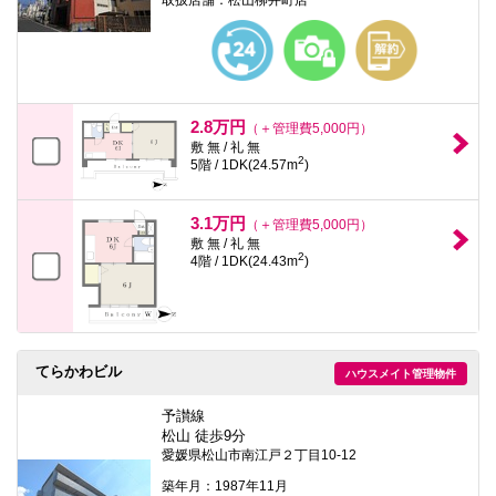
2.8万円
（＋管理費5,000円）
敷 無 / 礼 無
2
5階 / 1DK(24.57m
)
3.1万円
（＋管理費5,000円）
敷 無 / 礼 無
2
4階 / 1DK(24.43m
)
てらかわビル
ハウスメイト管理物件
予讃線
松山 徒歩9分
愛媛県松山市南江戸２丁目10-12
築年月：1987年11月