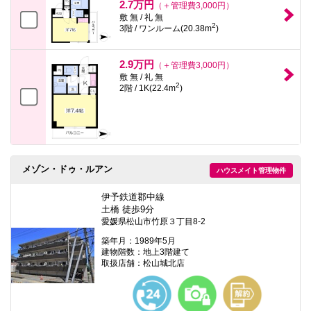
2.7万円
（＋管理費3,000円）
敷 無 / 礼 無
2
3階 / ワンルーム(20.38m
)
2.9万円
（＋管理費3,000円）
敷 無 / 礼 無
2
2階 / 1K(22.4m
)
メゾン・ドゥ・ルアン
ハウスメイト管理物件
伊予鉄道郡中線
土橋 徒歩9分
愛媛県松山市竹原３丁目8-2
築年月：1989年5月
建物階数：地上3階建て
取扱店舗：松山城北店