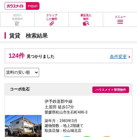
ペ
ペ
こ
こ
こ
ー
ー
こ
こ
こ
ジ
ジ
か
か
か
前回の
クリップ
最近見た
の
内
ら
ら
ら
メニュー
検索物件
した物件
物件
先
を
ヘ
本
フ
頭
移
ッ
文
ッ
に
動
ダ
に
タ
賃貸 検索結果
な
す
情
な
情
り
る
報
り
報
ま
た
に
ま
に
す。
め
な
す。
な
124件
見つかりました
条件変更
の
り
り
リ
ま
ま
ン
す。
す。
ク
で
す。
ヘ
コーポ生石
ハウスメイト管理物件
ッ
ダ
情
伊予鉄道郡中線
報
土居田 徒歩17分
に
愛媛県松山市生石町486-3
移
動
築年月：1983年3月
し
建物階数：地上2階建て
ま
取扱店舗：松山城北店
す