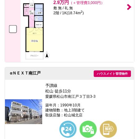
2.9万円
（＋管理費3,000円）
敷 無 / 礼 無
2
2階 / 1K(18.74m
)
αＮＥＸＴ南江戸
ハウスメイト管理物件
予讃線
松山 徒歩11分
愛媛県松山市南江戸３丁目3-3
築年月：1990年10月
建物階数：地上3階建て
取扱店舗：松山城北店