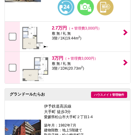
2.7万円
（＋管理費3,000円）
敷 無 / 礼 無
2
3階 / 1K(19.44m
)
3万円
（＋管理費3,000円）
敷 無 / 礼 無
2
3階 / 1DK(20.73m
)
グランドールたらお
ハウスメイト管理物件
伊予鉄道高浜線
大手町 徒歩3分
愛媛県松山市大手町２丁目1-4
築年月：1982年7月
建物階数：地上5階建て
取扱店舗：松山柳井町店