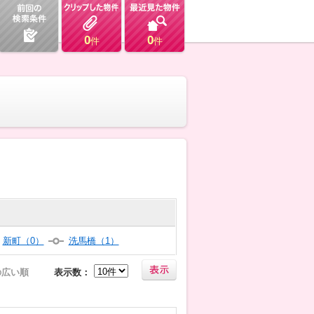
0
0
件
件
新町（0）
洗馬橋（1）
の広い順
表示数：