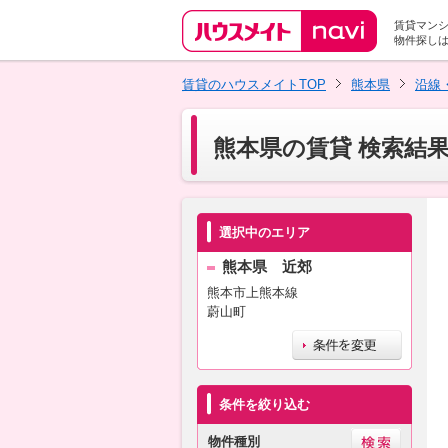
賃貸マン
物件探し
賃貸のハウスメイトTOP
熊本県
沿線
熊本県の賃貸 検索結
選択中のエリア
熊本県 近郊
熊本市上熊本線
蔚山町
条件を絞り込む
物件種別