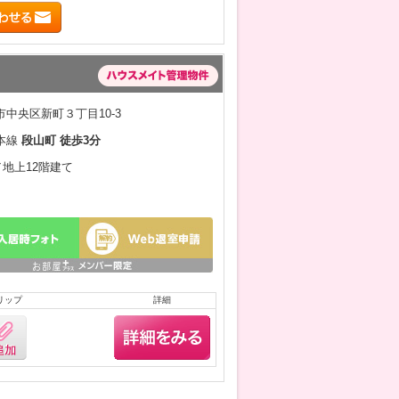
中央区新町３丁目10-3
本線
段山町 徒歩3分
／地上12階建て
リップ
詳細