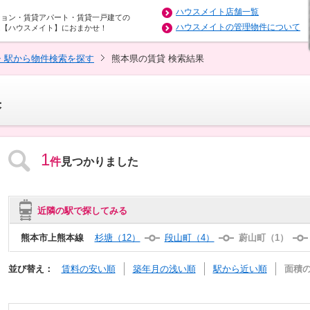
ハウスメイト店舗一覧
ション・賃貸アパート・賃貸一戸建ての
ハウスメイトの管理物件について
は【ハウスメイト】におまかせ！
・駅から物件検索を探す
熊本県の賃貸 検索結果
果
1
件
見つかりました
近隣の駅で探してみる
熊本市上熊本線
杉塘（12）
段山町（4）
蔚山町（1）
並び替え：
賃料の安い順
築年月の浅い順
駅から近い順
面積