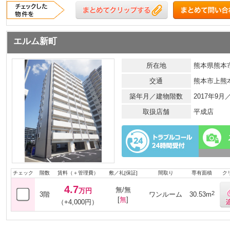
エルム新町
所在地
熊本県熊本市
交通
熊本市上熊
築年月／建物階数
2017年9月
取扱店舗
平成店
チェック
階数
賃料（＋管理費）
敷／礼[保証]
間取り
専有面積
ク
4.7
無/無
万円
2
3階
ワンルーム
30.53m
[
無
]
（+4,000円）