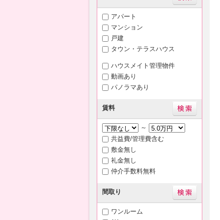
アパート
マンション
戸建
タウン・テラスハウス
ハウスメイト管理物件
動画あり
パノラマあり
賃料
～
共益費/管理費含む
敷金無し
礼金無し
仲介手数料無料
間取り
ワンルーム